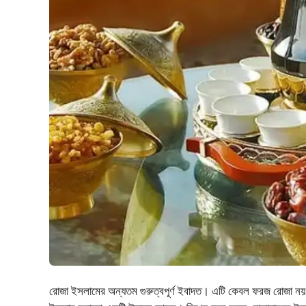
রোজা ইসলামের অন্যতম গুরুত্বপূর্ণ ইবাদত। এটি কেবল ফরজ রোজা ন