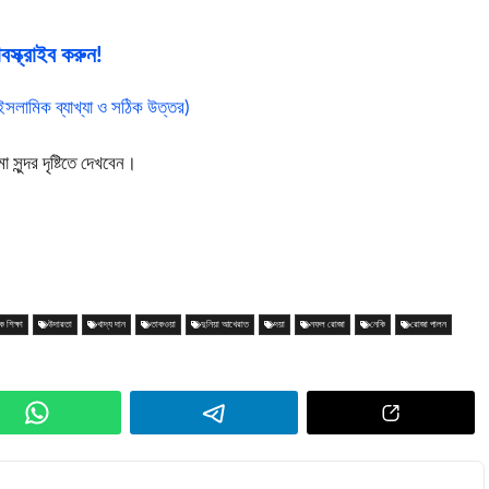
স্ক্রাইব করুন!
লামিক ব্যাখ্যা ও সঠিক উত্তর)
ুন্দর দৃষ্টিতে দেখবেন।
 শিক্ষা
উদারতা
খাদ্য দান
তাকওয়া
দুনিয়া আখেরাত
দয়া
নফল রোজা
নেকি
রোজা পালন