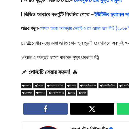
ℹ️ আরও কন্টেন্ট নিয়মিত পেতে-
ফেসবুক পেজে যুক্ত থাকুন!
ℹ️ ভিডিও আকারে কনটেন্ট নিয়মিত পেতে –
ইউটিউব চ্যানেল সাব
আরও পড়ুন-
গোসল ফরজ অবস্থায় সেহরি খেলে রোজা হবে কি? (২০২৬ ইস
👉🙏লেখার মধ্যে ভাষা জনিত কোন ভুল ত্রুটি হয়ে থাকলে অবশ্যই ক্ষমা স
✅আজ এ পর্যন্তই ভালো থাকবেন সুস্থ থাকবেন 🤔
📌 পোস্টটি শেয়ার করুন! 🔥
ইফতার
ইবাদত
ইবাদতের সুযোগ
ইসলাম
ইসলামিক আমল
ইসলামিক টিপস
ইসলামিক
রোজাদার
সওয়াব
সামাজিক বন্ধন
স্নেহ
হাদিস