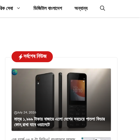
রিক সেবা
ডিজিটাল বাংলাদেশ
অন্যান্য
সর্বশেষ নিউজ
July 24, 2026
মাত্র ১,৯৯৯ টাকায় বাজারে এলো দেশের সবচেয়ে পাতলা ফিচার
ফোন,রাখা যাবে ওয়ালেটে
এক চার্জে ৩৫ ঘণ্টা ভিডিও! বাংলাদেশে আসছে