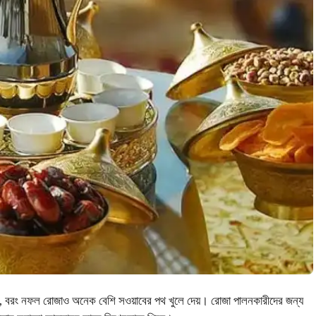
য়, বরং নফল রোজাও অনেক বেশি সওয়াবের পথ খুলে দেয়। রোজা পালনকারীদের জন্য