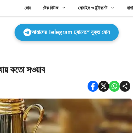
হোম
টেক নিউজ
মোবাইল ও ইন্টারনেট
নাগ
আমাদের Telegram চ্যানেলে যুক্ত হোন
যায় কতো সওয়াব