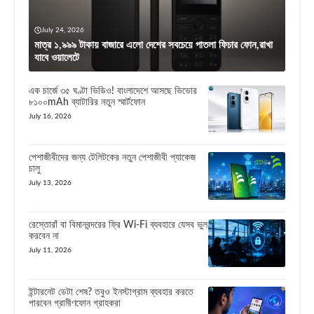
July 24, 2026
মাত্র ১,৯৯৯ টাকায় বাজারে এলো দেশের সবচেয়ে পাতলা ফিচার ফোন,রাখা
যাবে ওয়ালেটে
এক চার্জে ৩৫ ঘণ্টা ভিডিও! বাংলাদেশে আসছে ভিভোর
৮১০০mAh ব্যাটারির নতুন স্মার্টফোন
July 16, 2026
পেশাজীবীদের জন্য টেলিটকের নতুন পেশাজীবী প্যাকেজ
চালু
July 13, 2026
রেস্তোরাঁ বা বিমানবন্দরের ফ্রি Wi-Fi ব্যবহারে যেসব ভুল
করবেন না
July 11, 2026
ইন্টারনেট ডেটা শেষ? তবুও ইনস্টাগ্রাম ব্যবহার করতে
পারবেন গ্রামীণফোন গ্রাহকরা