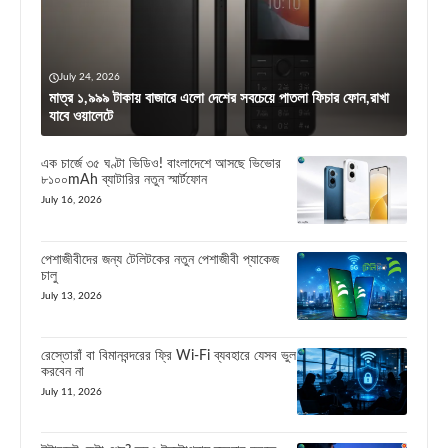
July 24, 2026
মাত্র ১,৯৯৯ টাকায় বাজারে এলো দেশের সবচেয়ে পাতলা ফিচার ফোন,রাখা
যাবে ওয়ালেটে
এক চার্জে ৩৫ ঘণ্টা ভিডিও! বাংলাদেশে আসছে ভিভোর
৮১০০mAh ব্যাটারির নতুন স্মার্টফোন
July 16, 2026
পেশাজীবীদের জন্য টেলিটকের নতুন পেশাজীবী প্যাকেজ
চালু
July 13, 2026
রেস্তোরাঁ বা বিমানবন্দরের ফ্রি Wi-Fi ব্যবহারে যেসব ভুল
করবেন না
July 11, 2026