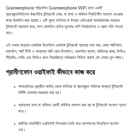
Grameenphone
পরিচালিত Grameenphone WiFi হলো একটি
ব্রডব্যান্ডভিত্তিক উচ্চগতির ইন্টারনেট সেবা, যা বাসা ও অফিসে স্থিতিশীল সংযোগ দেওয়ার
জন্য ডিজাইন করা হয়েছে। এটি মূলত ফাইবার বা উন্নত নেটওয়ার্ক অবকাঠামোর মাধ্যমে
ইন্টারনেট সরবরাহ করে, ফলে মোবাইল ডেটার তুলনায় বেশি নির্ভরযোগ্য ও দ্রুত গতি পাওয়া
যায়।
এই সেবার মাধ্যমে একাধিক ডিভাইসে একসঙ্গে ইন্টারনেট ব্যবহার করা যায়, যেমন স্মার্টফোন,
ল্যাপটপ, স্মার্ট টিভি ও অন্যান্য স্মার্ট হোম ডিভাইস। অনলাইন ক্লাস, অফিসের কাজ, ভিডিও
স্ট্রিমিং, গেমিং এবং ভিডিও কলে নিরবচ্ছিন্ন অভিজ্ঞতা নিশ্চিত করাই এই সেবার মূল লক্ষ্য।
গ্রামীণফোন ওয়াইফাই কীভাবে কাজ করে
অপারেটরের কেন্দ্রীয় সার্ভার থেকে ফাইবার বা ব্রডব্যান্ড লাইনের মাধ্যমে ইন্টারনেট
নির্দিষ্ট এলাকায় সরবরাহ করা হয়।
গ্রাহকের বাসা বা অফিসে একটি রাউটার স্থাপন করা হয় যা ইন্টারনেট সংযোগ গ্রহণ
করে।
রাউটার তারবিহীন ওয়াইফাই সিগন্যাল তৈরি করে আশপাশের ডিভাইসে সংযোগ
দেয়।