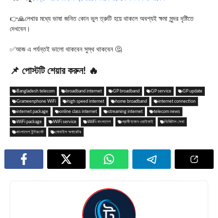
👉🙏লেখার মধ্যে ভাষা জনিত কোন ভুল ত্রুটি হয়ে থাকলে অবশ্যই ক্ষমা সুন্দর দৃষ্টিতে
দেখবেন।
✅আজ এ পর্যন্তই ভালো থাকবেন সুস্থ থাকবেন 🤔
📌 পোস্টটি শেয়ার করুন! 🔥
Bangladesh telecom
broadband internet
GP broadband
GP service
GP update
Grameenphone WiFi
high speed internet
home broadband
internet connection
internet package
online class internet
streaming internet
telecom news
WiFi package
WiFi service
WiFi বাংলাদেশ
গ্রামীণফোন ওয়াইফাই
ডিজিটাল সেবা
বাংলাদেশ ইন্টারনেট
মোবাইল অপারেটর