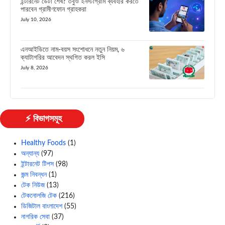
ইন্টারনেট ডেটা শেষ? তবুও ইনস্টাগ্রাম ব্যবহার করতে
পারবেন গ্রামীণফোন গ্রাহকরা
July 10, 2026
এনআইডিতে নাম-বয়স সংশোধনে নতুন নিয়ম, ৬
ক্যাটাগরির আবেদন স্থগিত করল ইসি
July 8, 2026
⚡ বিভাগসমূহ
Healthy Foods
(1)
অন্যান্য
(97)
ইন্টারনেট টিপস
(98)
জন্ম নিবন্ধন
(1)
টেক নিউজ
(13)
টেকনোলজি টেক
(216)
ডিজিটাল বাংলাদেশ
(55)
নাগরিক সেবা
(37)