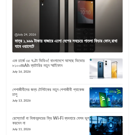
July 24, 2026
মাত্র ১,৯৯৯ টাকায় বাজারে এলো দেশের সবচেয়ে পাতলা ফিচার ফোন,রাখা
যাবে ওয়ালেটে
এক চার্জে ৩৫ ঘণ্টা ভিডিও! বাংলাদেশে আসছে ভিভোর
৮১০০mAh ব্যাটারির নতুন স্মার্টফোন
July 16, 2026
পেশাজীবীদের জন্য টেলিটকের নতুন পেশাজীবী প্যাকেজ
চালু
July 13, 2026
রেস্তোরাঁ বা বিমানবন্দরের ফ্রি Wi-Fi ব্যবহারে যেসব ভুল
করবেন না
July 11, 2026