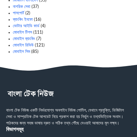
ডিজিটাল বাংলাদেশ
(55)
নাগরিক সেবা
(37)
পাসপোর্ট
(2)
ব্যাংকিং ইনফো
(16)
ভোটার আইডি কার্ড
(4)
মোবাইল টিপস
(111)
মোবাইল ব্যাংকিং
(7)
মোবাইল রিভিউ
(121)
মোবাইল সিম
(85)
বাংলা টেক নিউজ একটি নির্ভরযোগ্য অনলাইন নিউজ পোর্টাল, যেখানে প্রযুক্তি, ডিজিটাল
সেবা ও সাম্প্রতিক টেক আপডেট নিয়ে প্রকাশ করা হয় নির্ভুল ও তথ্যভিত্তিক সংবাদ।
পাঠকদের জন্য সহজ ভাষায় দ্রুত ও সঠিক তথ্য পৌঁছে দেওয়াই আমাদের মূল লক্ষ্য।
বিভাগসমূহ