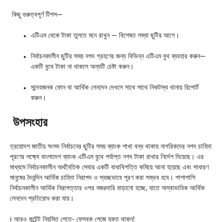
কিছু গুরুত্বপূর্ণ টিপস—
এটিএম থেকে টাকা তুলতে মনে রাখুন — বিশেষত লম্বা ছুটির আগে।
নির্বাচনকালীন ছুটির সময় নগদ গ্রহণের জন্য বিভিন্ন এটিএম বুথ ব্যবহার করুন—
একটি বুথে টাকা না থাকলে অন্যটি চেষ্টা করুন।
সন্দেহজনক ফোন বা আর্থিক লেনদেন দেখলে সাথে সাথে নিকটস্থ থানায় রিপোর্ট
করুন।
উপসংহার
ত্রয়োদশ জাতীয় সংসদ নির্বাচনের ছুটির সময় ব্যাংক শাখা বন্ধ থাকায় নাগরিকদের নগদ চাহিদা
পূরণের লক্ষ্যে বাংলাদেশ ব্যাংক এটিএম বুথে পর্যাপ্ত নগদ টাকা রাখার নির্দেশ দিয়েছে। এর
মাধ্যমে নির্বাচনকালীন অর্থনৈতিক সেবার একটি বাধাবিপত্তি কমিয়ে আনা হয়েছে এবং সাধারণ
মানুষের দৈনন্দিন আর্থিক চাহিদা নিরাপদ ও স্বচ্ছভাবে পূরণ করা সম্ভব হবে। পাশাপাশি
নির্বাচনকালীন আর্থিক নিরাপত্তার ওপর নজরদারি বাড়ানো হচ্ছে, যাতে অস্বাভাবিক আর্থিক
লেনদেন প্রতিরোধ করা যায়।
ℹ️ আরও কন্টেন্ট নিয়মিত পেতে- ফেসবুক পেজে যুক্ত থাকুন!