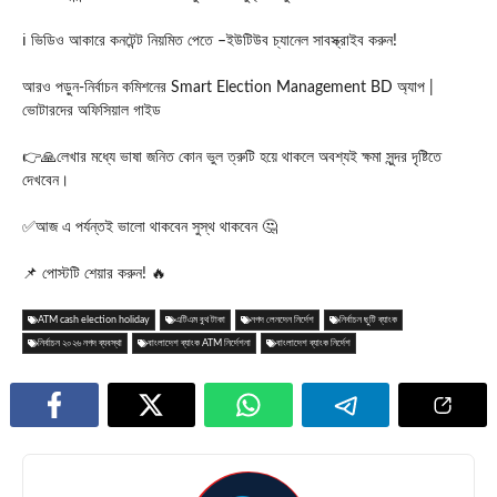
ℹ️ ভিডিও আকারে কনটেন্ট নিয়মিত পেতে –ইউটিউব চ্যানেল সাবস্ক্রাইব করুন!
আরও পড়ুন-নির্বাচন কমিশনের Smart Election Management BD অ্যাপ |
ভোটারদের অফিসিয়াল গাইড
👉🙏লেখার মধ্যে ভাষা জনিত কোন ভুল ত্রুটি হয়ে থাকলে অবশ্যই ক্ষমা সুন্দর দৃষ্টিতে
দেখবেন।
✅আজ এ পর্যন্তই ভালো থাকবেন সুস্থ থাকবেন 🤔
📌 পোস্টটি শেয়ার করুন! 🔥
ATM cash election holiday
এটিএম বুথ টাকা
নগদ লেনদেন নির্দেশ
নির্বাচন ছুটি ব্যাংক
নির্বাচন ২০২৬ নগদ ব্যবস্থা
বাংলাদেশ ব্যাংক ATM নির্দেশনা
বাংলাদেশ ব্যাংক নির্দেশ