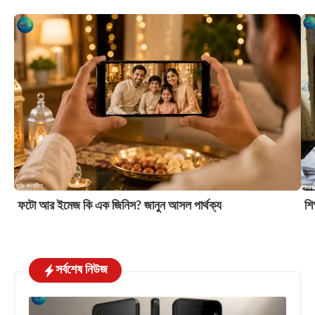
ফটো আর ইমেজ কি এক জিনিস? জানুন আসল পার্থক্য
শি
সর্বশেষ নিউজ