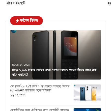
যাবে ওয়ালেটে
ব্
সর্বশেষ নিউজ
July 24, 2026
মাত্র ১,৯৯৯ টাকায় বাজারে এলো দেশের সবচেয়ে পাতলা ফিচার ফোন,রাখা
যাবে ওয়ালেটে
এক চার্জে ৩৫ ঘণ্টা ভিডিও! বাংলাদেশে আসছে ভিভোর
৮১০০mAh ব্যাটারির নতুন স্মার্টফোন
July 16, 2026
পেশাজীবীদের জন্য টেলিটকের নতুন পেশাজীবী প্যাকেজ