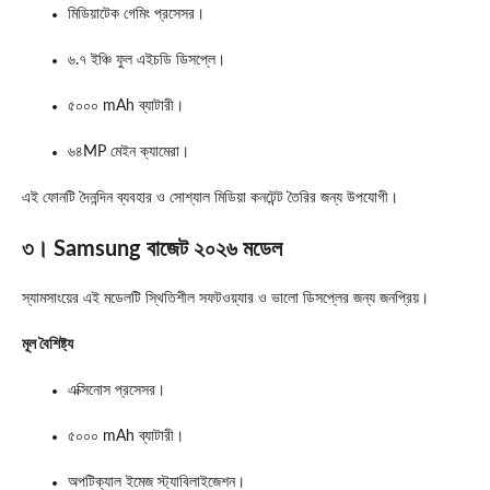
মিডিয়াটেক গেমিং প্রসেসর।
৬.৭ ইঞ্চি ফুল এইচডি ডিসপ্লে।
৫০০০ mAh ব্যাটারী।
৬৪MP মেইন ক্যামেরা।
এই ফোনটি দৈনন্দিন ব্যবহার ও সোশ্যাল মিডিয়া কনটেন্ট তৈরির জন্য উপযোগী।
৩। Samsung বাজেট ২০২৬ মডেল
স্যামসাংয়ের এই মডেলটি স্থিতিশীল সফটওয়্যার ও ভালো ডিসপ্লের জন্য জনপ্রিয়।
মূল বৈশিষ্ট্য
এক্সিনোস প্রসেসর।
৫০০০ mAh ব্যাটারী।
অপটিক্যাল ইমেজ স্ট্যাবিলাইজেশন।