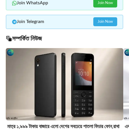
Join WhatsApp
Join Now
Join Telegram
Join Now
সম্পর্কিত নিউজ
মাত্র ১,৯৯৯ টাকায় বাজারে এলো দেশের সবচেয়ে পাতলা ফিচার ফোন,রাখা
এক