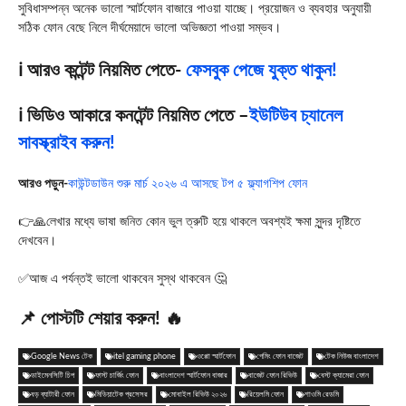
সুবিধাসম্পন্ন অনেক ভালো স্মার্টফোন বাজারে পাওয়া যাচ্ছে। প্রয়োজন ও ব্যবহার অনুযায়ী
সঠিক ফোন বেছে নিলে দীর্ঘমেয়াদে ভালো অভিজ্ঞতা পাওয়া সম্ভব।
ℹ️ আরও কন্টেন্ট নিয়মিত পেতে-
ফেসবুক পেজে যুক্ত থাকুন!
ℹ️ ভিডিও আকারে কনটেন্ট নিয়মিত পেতে –
ইউটিউব চ্যানেল
সাবস্ক্রাইব করুন!
আরও পড়ুন-
কাউন্টডাউন শুরু মার্চ ২০২৬ এ আসছে টপ ৫ ফ্ল্যাগশিপ ফোন
👉🙏লেখার মধ্যে ভাষা জনিত কোন ভুল ত্রুটি হয়ে থাকলে অবশ্যই ক্ষমা সুন্দর দৃষ্টিতে
দেখবেন।
✅আজ এ পর্যন্তই ভালো থাকবেন সুস্থ থাকবেন 🤔
📌 পোস্টটি শেয়ার করুন! 🔥
Google News টেক
itel gaming phone
ওপ্পো স্মার্টফোন
গেমিং ফোন বাজেট
টেক নিউজ বাংলাদেশ
ডাইমেনসিটি চিপ
ফাস্ট চার্জিং ফোন
বাংলাদেশ স্মার্টফোন বাজার
বাজেট ফোন রিভিউ
বেস্ট ক্যামেরা ফোন
বড় ব্যাটারী ফোন
মিডিয়াটেক প্রসেসর
মোবাইল রিভিউ ২০২৬
রিয়েলমি ফোন
শাওমি রেডমি