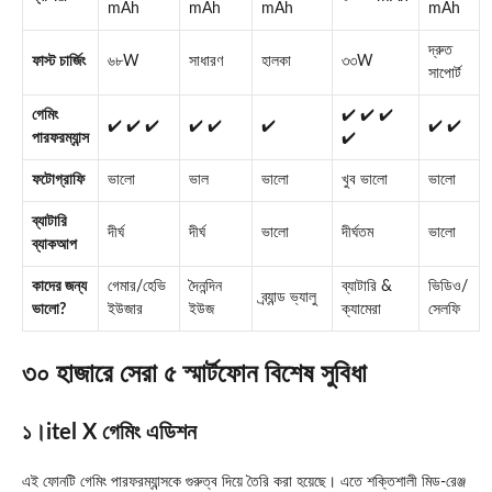
mAh
mAh
mAh
mAh
দ্রুত
ফাস্ট চার্জিং
৬৮W
সাধারণ
হালকা
৩৩W
সাপোর্ট
গেমিং
✔️ ✔️ ✔️
✔️ ✔️ ✔️
✔️ ✔️
✔️
✔️ ✔️
পারফরম্যান্স
✔️
ফটোগ্রাফি
ভালো
ভাল
ভালো
খুব ভালো
ভালো
ব্যাটারি
দীর্ঘ
দীর্ঘ
ভালো
দীর্ঘতম
ভালো
ব্যাকআপ
কাদের জন্য
গেমার/হেভি
দৈনন্দিন
ব্যাটারি &
ভিডিও/
ব্র্যান্ড ভ্যালু
ভালো?
ইউজার
ইউজ
ক্যামেরা
সেলফি
৩০ হাজারে সেরা ৫ স্মার্টফোন বিশেষ সুবিধা
১।itel X গেমিং এডিশন
এই ফোনটি গেমিং পারফরম্যান্সকে গুরুত্ব দিয়ে তৈরি করা হয়েছে। এতে শক্তিশালী মিড-রেঞ্জ