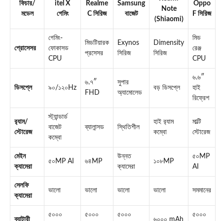
ফিচার/
itel X
Realme
Samsung
Oppo
Note
মডেল
গেমিং
C সিরিজ
বাজেট
F সিরিজ
(Shiaomi)
গেমিং-
মিড
মিডটিয়ারক
Exynos
Dimensity
প্রোসেসর
ফোকাসড
রেঞ্জ
প্রসেসর
সিরিজ
সিরিজ
CPU
CPU
৬.৬″
৬.৭″
সুপার
ডিসপ্লে
৯০/১২০Hz
বড় ডিসপ্লে
হাই
FHD
অ্যামোলেড
রিফ্রেশ
স্ট্যান্ডার্ড
র‍্যাম/
হাই র‍্যাম
মাল্টি
বাজেট
ব্যালান্সড
স্থিতিশীল
স্টোরেজ
কম্বো
স্টোরেজ
কম্বো
মেইন
উন্নত
৫০MP
৫০MP AI
৬৪MP
১০৮MP
ক্যামেরা
ক্যামেরা
AI
সেলফি
ভালো
ভালো
ভালো
ভালো
সমমানের
ক্যামেরা
৫০০০
৫০০০
৫০০০
৫০০০
ব্যাটারী
৬০০০ mAh