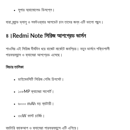
সুপার অ্যামোলেড ডিসপ্লে।
যারা ব্র্যান্ড ভ্যালু ও সফটওয়্যার আপডেট চান তাদের জন্য এটি ভালো পছন্দ।
৪।Redmi Note সিরিজ আপগ্রেড ভার্সন
শাওমির এই সিরিজ দীর্ঘদিন ধরে বাজেট মার্কেটে জনপ্রিয়। নতুন ভার্সনে শক্তিশালী
পারফরম্যান্স ও ক্যামেরা আপগ্রেড এসেছে।
ফিচার তালিকা
ডাইমেনসিটি সিরিজ গেমিং চিপসেট।
১০৮MP ক্যামেরা সাপোর্ট।
৬০০০ mAh বড় ব্যাটারী।
৩৩W ফাস্ট চার্জিং।
ব্যাটারি ব্যাকআপ ও ক্যামেরা পারফরম্যান্সে এটি এগিয়ে।