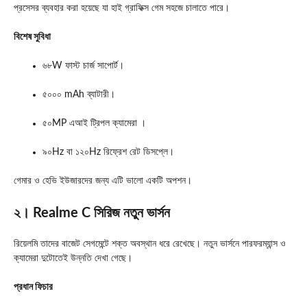
প্রসেসর ব্যবহার করা হয়েছে যা হাই গ্রাফিক্স গেম সহজে চালাতে পারে।
বিশেষ সুবিধা
৬৮W ফাস্ট চার্জ সাপোর্ট।
৫০০০ mAh ব্যাটারী।
৫০MP এআই ট্রিপল ক্যামেরা ।
৯০Hz বা ১২০Hz রিফ্রেশ রেট ডিসপ্লে।
গেমার ও হেভি ইউজারদের জন্য এটি ভালো একটি অপশন।
২। Realme C সিরিজ নতুন ভার্সন
রিয়েলমি তাদের বাজেট সেগমেন্টে শক্ত অবস্থান ধরে রেখেছে। নতুন ভার্সনে পারফরম্যান্স ও
ক্যামেরা দুটোতেই উন্নতি দেখা গেছে।
প্রধান ফিচার