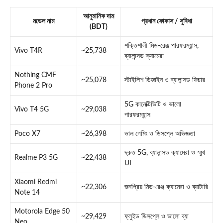
আনুমানিক দাম
মডেল নাম
প্রধান ফোকাস / সুবিধা
(BDT)
শক্তিশালী মিড-রেঞ্জ পারফরম্যান্স,
Vivo T4R
~25,738
ব্যালান্সড ক্যামেরা
Nothing CMF
~25,078
স্টাইলিশ ডিজাইন ও ব্যালান্সড ফিচার
Phone 2 Pro
5G কানেক্টিভিটি ও ভালো
Vivo T4 5G
~29,038
পারফরম্যান্স
Poco X7
~26,398
ভাল গেমিং ও ডিসপ্লে অভিজ্ঞতা
দ্রুত 5G, ব্যালান্সড ক্যামেরা ও স্মুথ
Realme P3 5G
~22,438
UI
Xiaomi Redmi
~22,306
জনপ্রিয় মিড-রেঞ্জ ক্যামেরা ও ব্যাটারি
Note 14
Motorola Edge 50
~29,429
ফ্লুইড ডিসপ্লে ও ভালো ব্যা
Neo