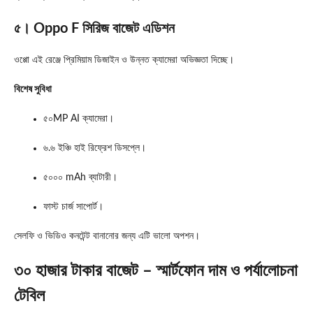
৫। Oppo F সিরিজ বাজেট এডিশন
ওপ্পো এই রেঞ্জে প্রিমিয়াম ডিজাইন ও উন্নত ক্যামেরা অভিজ্ঞতা দিচ্ছে।
বিশেষ সুবিধা
৫০MP AI ক্যামেরা।
৬.৬ ইঞ্চি হাই রিফ্রেশ ডিসপ্লে।
৫০০০ mAh ব্যাটারী।
ফাস্ট চার্জ সাপোর্ট।
সেলফি ও ভিডিও কনটেন্ট বানানোর জন্য এটি ভালো অপশন।
৩০ হাজার টাকার বাজেট – স্মার্টফোন দাম ও পর্যালোচনা
টেবিল