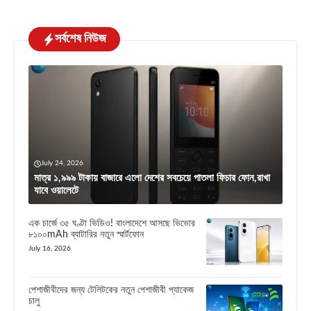
সর্বশেষ নিউজ
July 24, 2026
মাত্র ১,৯৯৯ টাকায় বাজারে এলো দেশের সবচেয়ে পাতলা ফিচার ফোন,রাখা
যাবে ওয়ালেটে
এক চার্জে ৩৫ ঘণ্টা ভিডিও! বাংলাদেশে আসছে ভিভোর
৮১০০mAh ব্যাটারির নতুন স্মার্টফোন
July 16, 2026
পেশাজীবীদের জন্য টেলিটকের নতুন পেশাজীবী প্যাকেজ
চালু