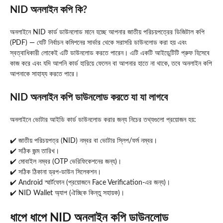
NID অনলাইন কপি কি?
অনলাইনে NID কার্ড ডাউনলোড মানে হচ্ছে আপনার জাতীয় পরিচয়পত্রের ডিজিটাল কপি
(PDF) — যেটি নির্বাচন কমিশনের সার্ভার থেকে সরাসরি ডাউনলোড করা হয় এবং
স্বত্বাধিকারী লোকেই এটি ডাউনলোড করতে পারেন। এটি একটি আইডেন্টিটি প্রুফ হিসেবে
কাজ করে এবং যদি আপনি কার্ড হারিয়ে ফেলেন বা আপনার হাতে না থাকে, তবে অনলাইন কপি
আপনাকে সাহায্য করতে পারে।
NID অনলাইন কপি ডাউনলোড করতে যা যা লাগবে
অনলাইনে ভোটার আইডি কার্ড ডাউনলোড করার জন্য নিচের তথ্যগুলো প্রয়োজন হয়:
✔️ জাতীয় পরিচয়পত্র (NID) নম্বর বা ভোটার স্লিপ/ফর্ম নম্বর।
✔️ সঠিক জন্ম তারিখ।
✔️ মোবাইল নম্বর (OTP ভেরিফিকেশনের জন্য)।
✔️ সঠিক ঠিকানা ড্রপ‑ডাউন সিলেকশন।
✔️ Android স্মার্টফোন (প্রয়োজনে Face Verification‑এর জন্য)।
✔️ NID Wallet অ্যাপ (ঐচ্ছিক কিন্তু সহায়ক)।
ধাপে ধাপে NID অনলাইন কপি ডাউনলোড