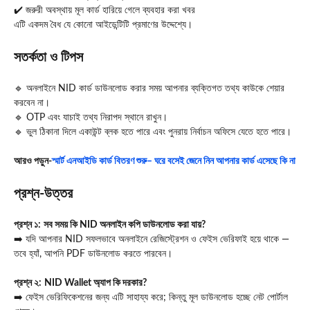
✔️ জরুরী অবস্থায় মূল কার্ড হারিয়ে গেলে ব্যবহার করা খবর
এটি একদম বৈধ যে কোনো আইডেন্টিটি প্রমাণের উদ্দেশ্যে।
সতর্কতা ও টিপস
🔹 অনলাইনে NID কার্ড ডাউনলোড করার সময় আপনার ব্যক্তিগত তথ্য কাউকে শেয়ার
করবেন না।
🔹 OTP এবং যাচাই তথ্য নিরাপদ স্থানে রাখুন।
🔹 ভুল ঠিকানা দিলে একাউন্ট ব্লক হতে পারে এবং পুনরায় নির্বাচন অফিসে যেতে হতে পারে।
আরও পড়ুন-
স্মার্ট এনআইডি কার্ড বিতরণ শুরু– ঘরে বসেই জেনে নিন আপনার কার্ড এসেছে কি না
প্রশ্ন‑উত্তর
প্রশ্ন ১:
সব সময় কি NID অনলাইন কপি ডাউনলোড করা যায়?
➡️ যদি আপনার NID সফলভাবে অনলাইনে রেজিস্ট্রেশন ও ফেইস ভেরিফাই হয়ে থাকে —
তবে হ্যাঁ, আপনি PDF ডাউনলোড করতে পারবেন।
প্রশ্ন ২:
NID Wallet অ্যাপ কি দরকার?
➡️ ফেইস ভেরিফিকেশনের জন্য এটি সাহায্য করে; কিন্তু মূল ডাউনলোড হচ্ছে নেট পোর্টাল