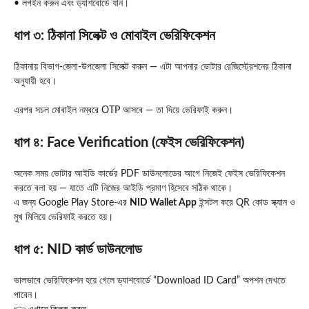
• লগইন করুন এবং ড্যাশবোর্ডে যান।
ধাপ ৩: ঠিকানা সিলেক্ট ও মোবাইল ভেরিফিকেশন
ঠিকানায় বিভাগ‑জেলা‑উপজেলা সিলেক্ট করুন — এটা আপনার ভোটার রেজিস্ট্রেশনের ঠিকানা
অনুযায়ী হবে।
এরপর সচল মোবাইল নম্বরে OTP আসবে — তা দিয়ে ভেরিফাই করুন।
ধাপ ৪: Face Verification (ফেইস ভেরিফিকেশন)
অনেক সময় ভোটার আইডি কার্ডের PDF ডাউনলোডের আগে নিজেই ফেইস ভেরিফিকেশন
করতে বলা হয় — যাতে এটি নিজের আইডি প্রমাণ হিসেবে সঠিক থাকে।
এ জন্য Google Play Store‑এর
NID Wallet App
ইন্সটল করে QR কোড স্ক্যান ও
মুখ মিলিয়ে ভেরিফাই করতে হয়।
ধাপ ৫: NID কার্ড ডাউনলোড
ভালভাবে ভেরিফিকেশন হয়ে গেলে ড্যাশবোর্ডে “Download ID Card” অপশন দেখতে
পাবেন।