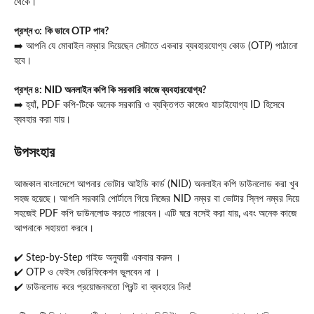
থেকে।
প্রশ্ন ৩:
কি ভাবে OTP পাব?
➡️ আপনি যে মোবাইল নম্বার দিয়েছেন সেটাতে একবার ব্যবহারযোগ্য কোড (OTP) পাঠানো
হবে।
প্রশ্ন ৪: NID অনলাইন কপি কি সরকারি কাজে ব্যবহারযোগ্য?
➡️ হ্যাঁ, PDF কপি‑টিকে অনেক সরকারি ও ব্যক্তিগত কাজেও যাচাইযোগ্য ID হিসেবে
ব্যবহার করা যায়।
উপসংহার
আজকাল বাংলাদেশে আপনার ভোটার আইডি কার্ড (NID) অনলাইন কপি ডাউনলোড করা খুব
সহজ হয়েছে। আপনি সরকারি পোর্টালে গিয়ে নিজের NID নম্বর বা ভোটার স্লিপ নম্বর দিয়ে
সহজেই PDF কপি ডাউনলোড করতে পারবেন। এটি ঘরে বসেই করা যায়, এবং অনেক কাজে
আপনাকে সহায়তা করবে।
✔️ Step‑by‑Step গাইড অনুযায়ী একবার করুন ।
✔️ OTP ও ফেইস ভেরিফিকেশন ভুলবেন না ।
✔️ ডাউনলোড করে প্রয়োজনমতো প্রিন্ট বা ব্যবহারে নিন!