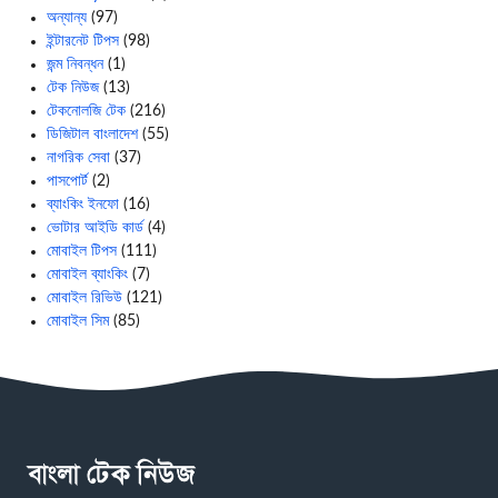
অন্যান্য
(97)
ইন্টারনেট টিপস
(98)
জন্ম নিবন্ধন
(1)
টেক নিউজ
(13)
টেকনোলজি টেক
(216)
ডিজিটাল বাংলাদেশ
(55)
নাগরিক সেবা
(37)
পাসপোর্ট
(2)
ব্যাংকিং ইনফো
(16)
ভোটার আইডি কার্ড
(4)
মোবাইল টিপস
(111)
মোবাইল ব্যাংকিং
(7)
মোবাইল রিভিউ
(121)
মোবাইল সিম
(85)