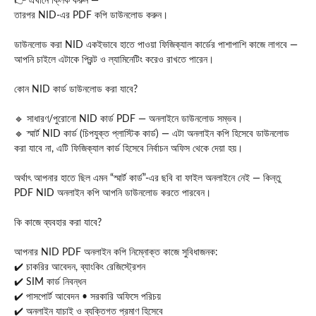
👉 এখানে ক্লিক করুন —
তারপর NID‑এর PDF কপি ডাউনলোড করুন।
ডাউনলোড করা NID একইভাবে হাতে পাওয়া ফিজিক্যাল কার্ডের পাশাপাশি কাজে লাগবে —
আপনি চাইলে এটাকে প্রিন্ট ও ল্যামিনেটিং করেও রাখতে পারেন।
কোন NID কার্ড ডাউনলোড করা যাবে?
🔹 সাধারণ/পুরোনো NID কার্ড PDF — অনলাইনে ডাউনলোড সম্ভব।
🔹 স্মার্ট NID কার্ড (চিপযুক্ত প্লাস্টিক কার্ড) — এটা অনলাইন কপি হিসেবে ডাউনলোড
করা যাবে না, এটি ফিজিক্যাল কার্ড হিসেবে নির্বাচন অফিস থেকে দেয়া হয়।
অর্থাৎ আপনার হাতে ছিল এমন “স্মার্ট কার্ড”‑এর ছবি বা ফাইল অনলাইনে নেই — কিন্তু
PDF NID অনলাইন কপি আপনি ডাউনলোড করতে পারবেন।
কি কাজে ব্যবহার করা যাবে?
আপনার NID PDF অনলাইন কপি নিম্নোক্ত কাজে সুবিধাজনক:
✔️ চাকরির আবেদন, ব্যাংকিং রেজিস্ট্রেশন
✔️ SIM কার্ড নিবন্ধন
✔️ পাসপোর্ট আবেদন • সরকারি অফিসে পরিচয়
✔️ অনলাইন যাচাই ও ব্যক্তিগত প্রমাণ হিসেবে