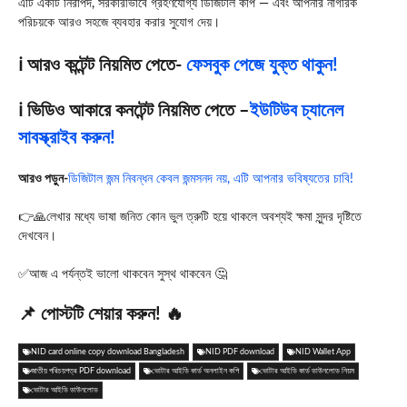
এটি একটি নিরাপদ, সরকারীভাবে গ্রহণযোগ্য ডিজিটাল কপি — এবং আপনার নাগরিক
পরিচয়কে আরও সহজে ব্যবহার করার সুযোগ দেয়।
ℹ️ আরও কন্টেন্ট নিয়মিত পেতে-
ফেসবুক পেজে যুক্ত থাকুন!
ℹ️ ভিডিও আকারে কনটেন্ট নিয়মিত পেতে –
ইউটিউব চ্যানেল
সাবস্ক্রাইব করুন!
আরও পড়ুন-
ডিজিটাল জন্ম নিবন্ধন কেবল জন্মসনদ নয়, এটি আপনার ভবিষ্যতের চাবি!
👉🙏লেখার মধ্যে ভাষা জনিত কোন ভুল ত্রুটি হয়ে থাকলে অবশ্যই ক্ষমা সুন্দর দৃষ্টিতে
দেখবেন।
✅আজ এ পর্যন্তই ভালো থাকবেন সুস্থ থাকবেন 🤔
📌 পোস্টটি শেয়ার করুন! 🔥
NID card online copy download Bangladesh
NID PDF download
NID Wallet App
জাতীয় পরিচয়পত্র PDF download
ভোটার আইডি কার্ড অনলাইন কপি
ভোটার আইডি কার্ড ডাউনলোড নিয়ম
ভোটার আইডি ডাউনলোড