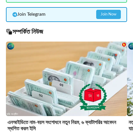
Join Telegram
Join Now
সম্পর্কিত নিউজ
এনআইডিতে নাম-বয়স সংশোধনে নতুন নিয়ম, ৬ ক্যাটাগরির আবেদন
নত
স্থগিত করল ইসি
যা