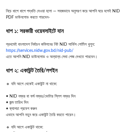
নিচে ধাপে ধাপে পদ্ধতি দেওয়া হলো — সহজভাবে অনুসরণ করে আপনি ঘরে বসেই NID
PDF ডাউনলোড করতে পারবেন-
ধাপ ১: সরকারী ওয়েবসাইটে যান
প্রথমেই বাংলাদেশ নির্বাচন কমিশনের নিট NID সার্ভিস পোর্টাল খুলুন:
https://services.nidw.gov.bd/nid-pub/
‎
এতে আপনি NID ডাউনলোড ও অন্যান্য সেবা পেজ দেখতে পারবেন।
ধাপ ২: একাউন্ট তৈরি/লগইন
🔹 যদি আগে থেকেই একাউন্ট না থাকে:
• NID নম্বর বা ফর্ম নম্বর/ভোটার স্লিপ নম্বর দিন
• জন্ম তারিখ দিন
• ক্যাপচা প্রবেশ করুন
এভাবে আপনি নতুন করে একাউন্ট তৈরি করতে পারেন।
🔹 যদি আগে একাউন্ট থাকে: