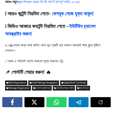
আরও পড়ুন-
জন্ম নিবন্ধন করতে কি কি লাগে? (সম্পূর্ণ গাইড ২০২৬)
ℹ️ আরও কন্টেন্ট নিয়মিত পেতে-
ফেসবুক পেজে যুক্ত থাকুন!
ℹ️ ভিডিও আকারে কনটেন্ট নিয়মিত পেতে –
ইউটিউব চ্যানেল
সাবস্ক্রাইব করুন!
👉🙏লেখার মধ্যে ভাষা জনিত কোন ভুল ত্রুটি হয়ে থাকলে অবশ্যই ক্ষমা সুন্দর দৃষ্টিতে
দেখবেন।
✅আজ এ পর্যন্তই ভালো থাকবেন সুস্থ থাকবেন 🤔
📌 পোস্টটি শেয়ার করুন! 🔥
Birth Registration
Child Marriage Bangladesh
Digital Birth Certificate
Marriage Registration
অনলাইন জন্মনিবন্ধন
বাল্যবিবাহ নিরোধ আইন
বিয়ে নিবন্ধন