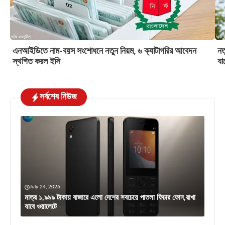
এনআইডিতে নাম-বয়স সংশোধনে নতুন নিয়ম, ৬ ক্যাটাগরির আবেদন
নত
স্থগিত করল ইসি
যা
সর্বশেষ নিউজ
July 24, 2026
মাত্র ১,৯৯৯ টাকায় বাজারে এলো দেশের সবচেয়ে পাতলা ফিচার ফোন,রাখা
যাবে ওয়ালেটে