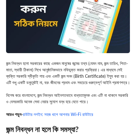
জন্ম নিবন্ধন
হলো সরকারের কাছে একজন মানুষের জন্মের তথ্য (যেমন নাম, জন্ম তারিখ, পিতা-
মাতা, স্থায়ী ঠিকানা) লিখে আনুষ্ঠানিকভাবে নথিভুক্ত করার প্রক্রিয়া। এর মাধ্যমে সেই
ব্যক্তি সরকারি স্বীকৃতি পায় এবং একটি
জন্ম সনদ (Birth Certificate)
ইস্যু করা হয়।
এটি শুধু একটি ডকুমেন্টই না, বরং জীবনের প্রথম এবং সবচেয়ে গুরুত্বপূর্ণ আইনি প্রমাণপত্র।
বিশেষ করে বাংলাদেশে, জন্ম নিবন্ধন আইনগতভাবে বাধ্যতামূলক এবং এটি না থাকলে সরকারি
ও বেসরকারি অনেক সেবা নেয়ার সুযোগ বন্ধ হয়ে যেতে পারে।
আরও পড়ুন-
রাউটার লগইন: সহজ ধাপে আপনার Wi-Fi রাউটারে
জন্ম নিবন্ধন না হলে কি সমস্যা?