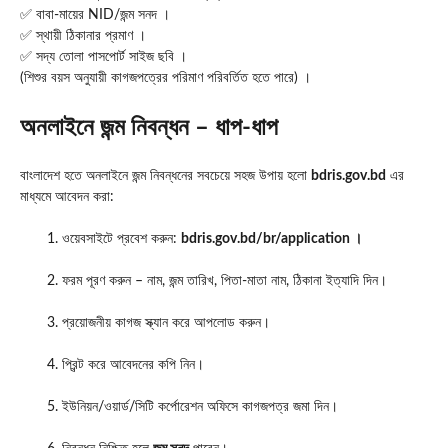
✅ বাবা-মায়ের NID/জন্ম সনদ ।
✅ স্থায়ী ঠিকানার প্রমাণ ।
✅ সদ্য তোলা পাসপোর্ট সাইজ ছবি ।
(শিশুর বয়স অনুযায়ী কাগজপত্রের পরিমাণ পরিবর্তিত হতে পারে) ।
অনলাইনে জন্ম নিবন্ধন – ধাপ-ধাপ
বাংলাদেশ হতে অনলাইনে জন্ম নিবন্ধনের সবচেয়ে সহজ উপায় হলো
bdris.gov.bd
এর
মাধ্যমে আবেদন করা:
ওয়েবসাইটে প্রবেশ করুন:
bdris.gov.bd/br/application ।
ফরম পূরণ করুন – নাম, জন্ম তারিখ, পিতা-মাতা নাম, ঠিকানা ইত্যাদি দিন।
প্রয়োজনীয় কাগজ স্ক্যান করে আপলোড করুন।
প্রিন্ট করে আবেদনের কপি নিন।
ইউনিয়ন/ওয়ার্ড/সিটি কর্পোরেশন অফিসে কাগজপত্র জমা দিন।