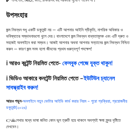
✔️ পাসপোর্ট, NID, ভর্তি, চাকরিসহ বহু সরকারি সুযোগ পাবেন না।
উপসংহার
জন্ম নিবন্ধন শুধু একটি ডকুমেন্ট নয় — এটি আপনার আইনি স্বীকৃতি, নাগরিক অধিকার ও
ভবিষ্যতের সম্ভাবনাগুলো খুলে দেয়। বাংলাদেশে জন্ম নিবন্ধন বাধ্যতামূলক এবং এটি দ্রুত ও
সহজেই অনলাইনে করা সম্ভব। আজই আপনার অথবা আপনার সন্তানের জন্ম নিবন্ধন নিশ্চিত
করুন — কারণ জন্ম সনদ হলো জীবনের প্রথম গুরুত্বপূর্ণ পদক্ষেপ!
ℹ️ আরও কন্টেন্ট নিয়মিত পেতে-
ফেসবুক পেজে যুক্ত থাকুন!
ℹ️ ভিডিও আকারে কনটেন্ট নিয়মিত পেতে –
ইউটিউব চ্যানেল
সাবস্ক্রাইব করুন!
আরও পড়ুন-
অনলাইনে নতুন ভোটার আইডি কার্ড করার নিয়ম – পুরো প্রক্রিয়া, প্রয়োজনীয়
ডকুমেন্ট(২০২৬)
👉🙏লেখার মধ্যে ভাষা জনিত কোন ভুল ত্রুটি হয়ে থাকলে অবশ্যই ক্ষমা সুন্দর দৃষ্টিতে
দেখবেন।