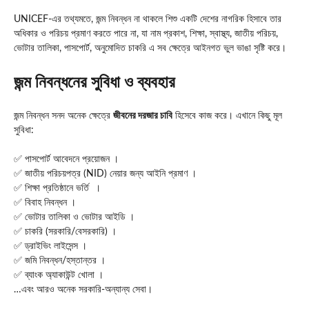
UNICEF-এর তথ্যমতে, জন্ম নিবন্ধন না থাকলে শিশু একটি দেশের নাগরিক হিসাবে তার
অধিকার ও পরিচয় প্রমাণ করতে পারে না, যা নাম প্রকাশ, শিক্ষা, স্বাস্থ্য, জাতীয় পরিচয়,
ভোটার তালিকা, পাসপোর্ট, অনুমোদিত চাকরি এ সব ক্ষেত্রে আইনগত ভুল ভাঙা সৃষ্টি করে।
জন্ম নিবন্ধনের সুবিধা ও ব্যবহার
জন্ম নিবন্ধন সনদ অনেক ক্ষেত্রে
জীবনের দরজার চাবি
হিসেবে কাজ করে। এখানে কিছু মূল
সুবিধা:
✅ পাসপোর্ট আবেদনে প্রয়োজন ।
✅ জাতীয় পরিচয়পত্র (NID) নেয়ার জন্য আইনি প্রমাণ ।
✅ শিক্ষা প্রতিষ্ঠানে ভর্তি ।
✅ বিবাহ নিবন্ধন ।
✅ ভোটার তালিকা ও ভোটার আইডি ।
✅ চাকরি (সরকারি/বেসরকারি) ।
✅ ড্রাইভিং লাইসেন্স ।
✅ জমি নিবন্ধন/হস্তান্তর ।
✅ ব্যাংক অ্যাকাউন্ট খোলা ।
…এবং আরও অনেক সরকারি-অন্যান্য সেবা।