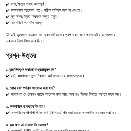
✔️ বাবা/মায়ের তথ্য অসম্পূর্ণ।
✔️ অনলাইনে আবেদন পরেও সঠিক অফিসে জমা না দেওয়া।
✔️ ভুল সনদ/দ্বৈত নিবন্ধন নম্বর ইস্যু।
✔️ ৱেবসাইটে লগ-ইন সমস্যা।
💡 এই ভুলগুলো এড়াতে সব তথ্য সঠিকভাবে পূরণ করুন এবং প্রয়োজনীয় কাগজপত্র
একবারে নিয়ে গিয়ে জমা দিন।
প্রশ্ন-উত্তর
১. জন্ম নিবন্ধন করানো বাধ্যতামূলক কি?
✔️ হ্যাঁ, বাংলাদেশে জন্ম নিবন্ধন আইনগতভাবে বাধ্যতামূলক।
২. কোন বয়স পর্যন্ত আবেদন করা যায়?
✔️ সাধারণত যে কোনও বয়সে আবেদন করা যায়, তবে ৪৫ দিনের ভিতরে করালে সহজ হয়।
৩. অনলাইনে না করলে কি হবে?
✔️ অনলাইনের পাশাপাশি সরাসরি ইউনিয়ন/পৌরসভা থেকে অফলাইন আবেদন করা যায়।
৪. জন্ম সনদ না থাকলে কি সমস্যা?