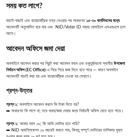
সময় কত লাগে?
যাচাই-বাছাই এবং বায়োমেট্রিক তথ্য নেওয়ার পর সাধারণত
১৫-৩০ কার্যদিবসের মধ্যে
আবেদনটি অনুমোদিত হয়ে যায় এবং NID/Voter ID নম্বর মোবাইলে এসএমএসে চলে
আসে।
আবেদন অফিসে জমা দেয়া
অনলাইনে আবেদন করার পর প্রিন্ট করা আবেদন ফরম এবং ডকুমেন্টগুলো স্থানীয়
উপজেলা
নির্বাচন অফিস (EC Office)
-এ নিয়ে গিয়ে জমা দিতে হতে পারে — কারণ অনলাইন
আবেদনটি যাচাই করা হয় এবং বায়োমেট্রিক নেওয়া হয় সেখানে।
প্রশ্ন-উত্তর
প্রশ্ন ১:
অনলাইনে আবেদন করলে কি টাকা দিতে হয়?
➡️ সাধারণত ফি লাগে না; তবে ফরম/জমা দেয়ার জন্য নির্বাচনী অফিস যেতে হতে পারে।
প্রশ্ন ২:
আমার বয়স ১৬; কি আমি ভোটার হতে পারি?
➡️ NID অ্যাপ্লিকেশন ১৬ বছরেই করতে পার, কিন্তু সম্পূর্ণ ভোটারের তালিকায় যুক্ত
হওয়ার জন্য বয়স ১৮ পূর্ণ হতে হবে।