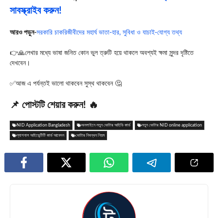
সাবস্ক্রাইব করুন!
আরও পড়ুন-
সরকারি চাকরিজীবীদের মহার্ঘ ভাতা-হার, সুবিধা ও যাচাই-যোগ্য তথ্য
👉🙏লেখার মধ্যে ভাষা জনিত কোন ভুল ত্রুটি হয়ে থাকলে অবশ্যই ক্ষমা সুন্দর দৃষ্টিতে
দেখবেন।
✅আজ এ পর্যন্তই ভালো থাকবেন সুস্থ থাকবেন 🤔
📌 পোস্টটি শেয়ার করুন! 🔥
NID Application Bangladesh
অনলাইনে নতুন ভোটার আইডি কার্ড
নতুন ভোটার NID online application
ন্যাশনাল আইডেন্টিটি কার্ড আবেদন
ভোটার নিবন্ধন নিয়ম