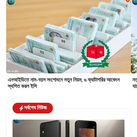
এনআইডিতে নাম-বয়স সংশোধনে নতুন নিয়ম, ৬ ক্যাটাগরির আবেদন
নত
স্থগিত করল ইসি
যা
সর্বশেষ নিউজ