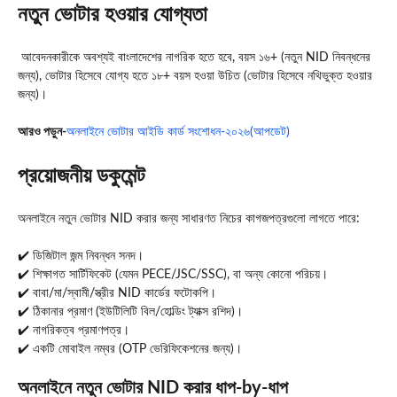
নতুন ভোটার হওয়ার যোগ্যতা
আবেদনকারীকে অবশ্যই বাংলাদেশের নাগরিক হতে হবে, বয়স ১৬+ (নতুন NID নিবন্ধনের
জন্য), ভোটার হিসেবে যোগ্য হতে ১৮+ বয়স হওয়া উচিত (ভোটার হিসেবে নথিভুক্ত হওয়ার
জন্য)।
আরও পড়ুন-
অনলাইনে ভোটার আইডি কার্ড সংশোধন-২০২৬(আপডেট)
প্রয়োজনীয় ডকুমেন্ট
অনলাইনে নতুন ভোটার NID করার জন্য সাধারণত নিচের কাগজপত্রগুলো লাগতে পারে:
✔️ ডিজিটাল জন্ম নিবন্ধন সনদ।
✔️ শিক্ষাগত সার্টিফিকেট (যেমন PECE/JSC/SSC), বা অন্য কোনো পরিচয়।
✔️ বাবা/মা/স্বামী/স্ত্রীর NID কার্ডের ফটোকপি।
✔️ ঠিকানার প্রমাণ (ইউটিলিটি বিল/হোল্ডিং ট্যাক্স রশিদ)।
✔️ নাগরিকত্ব প্রমাণপত্র।
✔️ একটি মোবাইল নম্বর (OTP ভেরিফিকেশনের জন্য)।
অনলাইনে নতুন ভোটার NID করার ধাপ-by-ধাপ