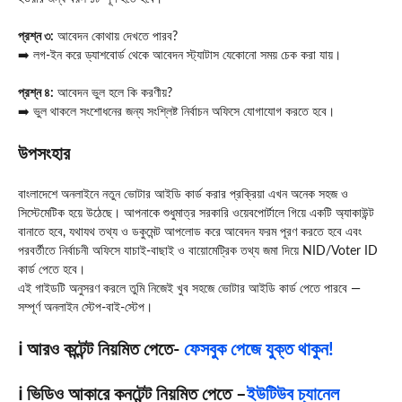
প্রশ্ন ৩:
আবেদন কোথায় দেখতে পারব?
➡️ লগ-ইন করে ড্যাশবোর্ড থেকে আবেদন স্ট্যাটাস যেকোনো সময় চেক করা যায়।
প্রশ্ন ৪:
আবেদন ভুল হলে কি করণীয়?
➡️ ভুল থাকলে সংশোধনের জন্য সংশ্লিষ্ট নির্বাচন অফিসে যোগাযোগ করতে হবে।
উপসংহার
বাংলাদেশে অনলাইনে নতুন ভোটার আইডি কার্ড করার প্রক্রিয়া এখন অনেক সহজ ও
সিস্টেমেটিক হয়ে উঠেছে। আপনাকে শুধুমাত্র সরকারি ওয়েবপোর্টালে গিয়ে একটি অ্যাকাউন্ট
বানাতে হবে, যথাযথ তথ্য ও ডকুমেন্ট আপলোড করে আবেদন ফরম পূরণ করতে হবে এবং
পরবর্তীতে নির্বাচনী অফিসে যাচাই-বাছাই ও বায়োমেট্রিক তথ্য জমা দিয়ে NID/Voter ID
কার্ড পেতে হবে।
এই গাইডটি অনুসরণ করলে তুমি নিজেই খুব সহজে ভোটার আইডি কার্ড পেতে পারবে —
সম্পূর্ণ অনলাইন স্টেপ-বাই-স্টেপ।
ℹ️ আরও কন্টেন্ট নিয়মিত পেতে-
ফেসবুক পেজে যুক্ত থাকুন!
ℹ️ ভিডিও আকারে কনটেন্ট নিয়মিত পেতে –
ইউটিউব চ্যানেল