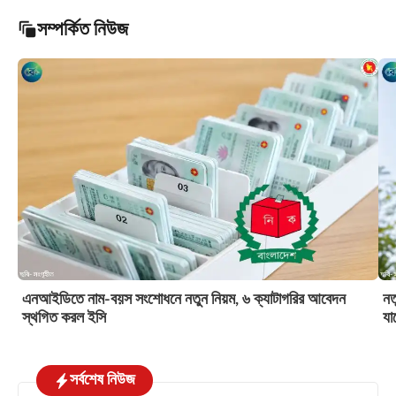
সম্পর্কিত নিউজ
এনআইডিতে নাম-বয়স সংশোধনে নতুন নিয়ম, ৬ ক্যাটাগরির আবেদন
নত
স্থগিত করল ইসি
যা
সর্বশেষ নিউজ