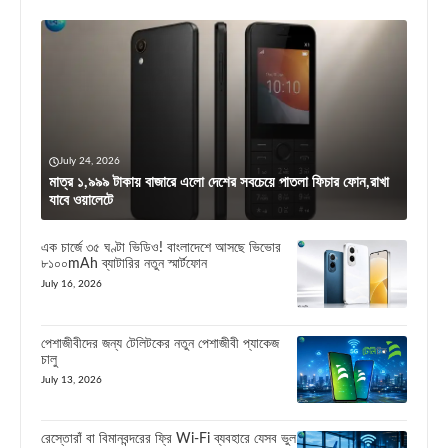
July 24, 2026
মাত্র ১,৯৯৯ টাকায় বাজারে এলো দেশের সবচেয়ে পাতলা ফিচার ফোন,রাখা
যাবে ওয়ালেটে
এক চার্জে ৩৫ ঘণ্টা ভিডিও! বাংলাদেশে আসছে ভিভোর
৮১০০mAh ব্যাটারির নতুন স্মার্টফোন
July 16, 2026
পেশাজীবীদের জন্য টেলিটকের নতুন পেশাজীবী প্যাকেজ
চালু
July 13, 2026
রেস্তোরাঁ বা বিমানবন্দরের ফ্রি Wi-Fi ব্যবহারে যেসব ভুল