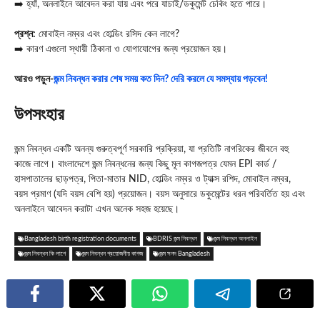
➡️ হ্যাঁ, অনলাইনে আবেদন করা যায় এবং পরে যাচাই/ডকুমেন্ট চেকিং হতে পারে।
প্রশ্ন:
মোবাইল নম্বর এবং হোল্ডিং রসিদ কেন লাগে?
➡️ কারণ এগুলো স্থায়ী ঠিকানা ও যোগাযোগের জন্য প্রয়োজন হয়।
আরও পড়ুন-
জন্ম নিবন্ধন করার শেষ সময় কত দিন? দেরি করলে যে সমস্যায় পড়বেন!
উপসংহার
জন্ম নিবন্ধন একটি অনন্য গুরুত্বপূর্ণ সরকারি প্রক্রিয়া, যা প্রতিটি নাগরিকের জীবনে বহু
কাজে লাগে। বাংলাদেশে জন্ম নিবন্ধনের জন্য কিছু মূল কাগজপত্র যেমন EPI কার্ড /
হাসপাতালের ছাড়পত্র, পিতা-মাতার NID, হোল্ডিং নম্বর ও ট্যাক্স রশিদ, মোবাইল নম্বর,
বয়স প্রমাণ (যদি বয়স বেশি হয়) প্রয়োজন। বয়স অনুসারে ডকুমেন্টের ধরন পরিবর্তিত হয় এবং
অনলাইনে আবেদন করাটা এখন অনেক সহজ হয়েছে।
Bangladesh birth registration documents
BDRIS জন্ম নিবন্ধন
জন্ম নিবন্ধন অনলাইন
জন্ম নিবন্ধন কি লাগে
জন্ম নিবন্ধন প্রয়োজনীয় কাগজ
জন্ম সনদ Bangladesh