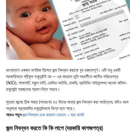
বাংলাদেশে একজন নাগরিক হিসেবে জন্ম নিবন্ধন করানো খুব গুরুত্বপূর্ণ। এটি শুধু একটি
সরকারিভাবে স্বীকৃত ডকুমেন্টই নয় — এর মাধ্যমে তুমি পরবর্তীতে জাতীয় পরিচয়পত্র
(NID), পাসপোর্ট, স্কুল ভর্তি, ভোটার আইডি, চাকরি, ড্রাইভিং লাইসেন্সসহ অনেক অফিস-
ডকুমেন্টে স্বচ্ছতার প্রমাণ দিতে পারবে।
সুতরাং জন্মের ঠিক সময়ে (সাধারণত ৪৫ দিনের মধ্যে) জন্ম নিবন্ধন করা সর্বোত্তম, যদিও বয়স
অনুসারে প্রয়োজনীয় ডকুমেন্টগুলো ভিন্ন হতে পারে।
আরও পড়ুন-
জন্ম নিবন্ধন চেক করবেন যেভাবে – ঘরে বসেই
জন্ম নিবন্ধন করতে কি কি লাগে (দরকারি কাগজপত্র)