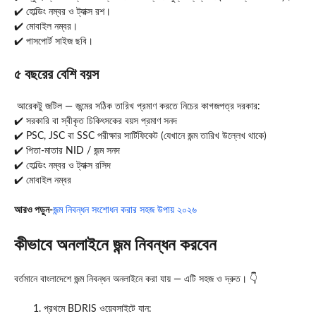
✔️ হোল্ডিং নম্বর ও ট্যাক্স রশ।
✔️ মোবাইল নম্বর।
✔️ পাসপোর্ট সাইজ ছবি।
৫ বছরের বেশি বয়স
আরেকটু জটিল — জন্মের সঠিক তারিখ প্রমাণ করতে নিচের কাগজপত্র দরকার:
✔️ সরকারি বা স্বীকৃত চিকিৎসকের বয়স প্রমাণ সনদ
✔️ PSC, JSC বা SSC পরীক্ষার সার্টিফিকেট (যেখানে জন্ম তারিখ উল্লেখ থাকে)
✔️ পিতা-মাতার NID / জন্ম সনদ
✔️ হোল্ডিং নম্বর ও ট্যাক্স রসিদ
✔️ মোবাইল নম্বর
আরও পড়ুন-
জন্ম নিবন্ধন সংশোধন করার সহজ উপায় ২০২৬
কীভাবে অনলাইনে জন্ম নিবন্ধন করবেন
বর্তমানে বাংলাদেশে জন্ম নিবন্ধন অনলাইনে করা যায় — এটি সহজ ও দ্রুত। 👇
প্রথমে BDRIS ওয়েবসাইটে যান: