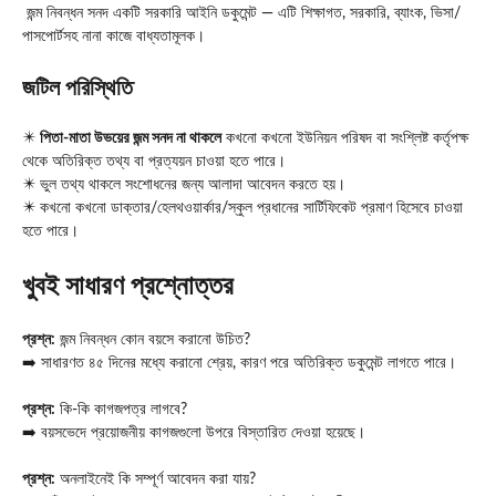
জন্ম নিবন্ধন সনদ একটি সরকারি আইনি ডকুমেন্ট — এটি শিক্ষাগত, সরকারি, ব্যাংক, ভিসা/
পাসপোর্টসহ নানা কাজে বাধ্যতামূলক।
জটিল পরিস্থিতি
✴️
পিতা-মাতা উভয়ের জন্ম সনদ না থাকলে
কখনো কখনো ইউনিয়ন পরিষদ বা সংশ্লিষ্ট কর্তৃপক্ষ
থেকে অতিরিক্ত তথ্য বা প্রত্যয়ন চাওয়া হতে পারে।
✴️ ভুল তথ্য থাকলে সংশোধনের জন্য আলাদা আবেদন করতে হয়।
✴️ কখনো কখনো ডাক্তার/হেলথওয়ার্কার/স্কুল প্রধানের সার্টিফিকেট প্রমাণ হিসেবে চাওয়া
হতে পারে।
খুবই সাধারণ প্রশ্নোত্তর
প্রশ্ন:
জন্ম নিবন্ধন কোন বয়সে করানো উচিত?
➡️ সাধারণত ৪৫ দিনের মধ্যে করানো শ্রেয়, কারণ পরে অতিরিক্ত ডকুমেন্ট লাগতে পারে।
প্রশ্ন:
কি-কি কাগজপত্র লাগবে?
➡️ বয়সভেদে প্রয়োজনীয় কাগজগুলো উপরে বিস্তারিত দেওয়া হয়েছে।
প্রশ্ন:
অনলাইনেই কি সম্পূর্ণ আবেদন করা যায়?