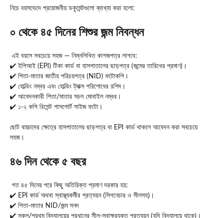
নিচে বয়সভেদে প্রয়োজনীয় ডকুমেন্টগুলো ব্যাখ্যা করা হলো:
০ থেকে ৪৫ দিনের শিশুর জন্ম নিবন্ধন
এই বয়সে সবচেয়ে সহজ — নিম্নলিখিত কাগজপত্র লাগবে:
✔️ ইপিআই (EPI) টিকা কার্ড বা হাসপাতালের ছাড়পত্র (জন্মের তারিখের প্রমাণ)।
✔️ পিতা-মাতার জাতীয় পরিচয়পত্র (NID) ফটোকপি।
✔️ হোল্ডিং নম্বর এবং হোল্ডিং ট্যাক্স পরিশোধের রশিদ।
✔️ আবেদনকারী পিতা/মাতার সচল মোবাইল নম্বর।
✔️ ১-২ কপি রিসেন্ট পাসপোর্ট সাইজ ফটো।
ছোট বাচ্চাদের ক্ষেত্রে হাসপাতালের ছাড়পত্র বা EPI কার্ড থাকলে আবেদন করা সবচেয়ে
সহজ।
৪৬ দিন থেকে ৫ বছর
গত ৪৫ দিনের পরে কিছু অতিরিক্ত প্রমাণ দরকার হয়:
✔️ EPI কার্ড অথবা স্বাস্থ্যকর্মীর প্রত্যয়ন (সিগনেচার ও সীলসহ)।
✔️ পিতা-মাতার NID/জন্ম সনদ
✔️ স্কুল/প্রথম বিদ্যালয়ের প্রধানের সীল-স্বাক্ষরযুক্ত প্রত্যয়ন (যদি বিদ্যালয়ে থাকে)।