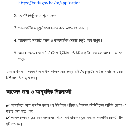
https://bdris.gov.bd/br/application
ফরমটি নির্ভুলভাবে পূরণ করুন।
প্রয়োজনীয় ডকুমেন্টগুলো স্ক্যান করে আপলোড করুন।
আবেদনটি সাবমিট করুন ও কনফার্মেশন পেজটি প্রিন্ট করে রাখুন।
অনেক ক্ষেত্রে আপনি নিকটস্থ ইউনিয়ন ডিজিটাল সেন্টার থেকেও আবেদন করতে
পারেন।
মনে রাখবেন — অনলাইনে ফাইল আপলোডের জন্য ফটো/ডকুমেন্টের সাইজ সাধারণত ১০০
KB এর নিচে হতে হয়।
আবেদন জমা ও আনুষঙ্গিক নিয়মাবলী
✔️ অনলাইনে ডাটা সাবমিট করার পর ইউনিয়ন পরিষদ/পৌরসভা/সিটিটিজেন সার্ভিস সেন্টার-এ
যাচাই করা হতে পারে।
✔️ অনেক ক্ষেত্রে জন্ম সনদ সংগ্রহের আগে অভিভাবকের জন্ম সনদের অনলাইন রেকর্ড থাকা
সুবিধাজনক।