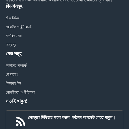
পাঠকদের জন্য সহজ ভাষায় দ্রুত ও সঠিক তথ্য পৌঁছে দেওয়াই আমাদের মূল লক্ষ্য।
বিভাগসমূহ
টেক নিউজ
মোবাইল ও ইন্টারনেট
নাগরিক সেবা
অন্যান্য
পেজ সমূহ
আমাদের সম্পর্কে
যোগাযোগ
বিজ্ঞাপন দিন
গোপনীয়তা ও নীতিমালা
সাথেই থাকুন!
সোশ্যাল মিডিয়ায় ফলো করুন, সর্বশেষ আপডেট পেতে থাকুন।