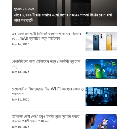
July 24, 2026
মাত্র ১,৯৯৯ টাকায় বাজারে এলো দেশের সবচেয়ে পাতলা ফিচার ফোন,রাখা
যাবে ওয়ালেটে
এক চার্জে ৩৫ ঘণ্টা ভিডিও! বাংলাদেশে আসছে ভিভোর
৮১০০mAh ব্যাটারির নতুন স্মার্টফোন
July 16, 2026
পেশাজীবীদের জন্য টেলিটকের নতুন পেশাজীবী প্যাকেজ
চালু
July 13, 2026
রেস্তোরাঁ বা বিমানবন্দরের ফ্রি Wi-Fi ব্যবহারে যেসব ভুল
করবেন না
July 11, 2026
ইন্টারনেট ডেটা শেষ? তবুও ইনস্টাগ্রাম ব্যবহার করতে
পারবেন গ্রামীণফোন গ্রাহকরা
July 10, 2026