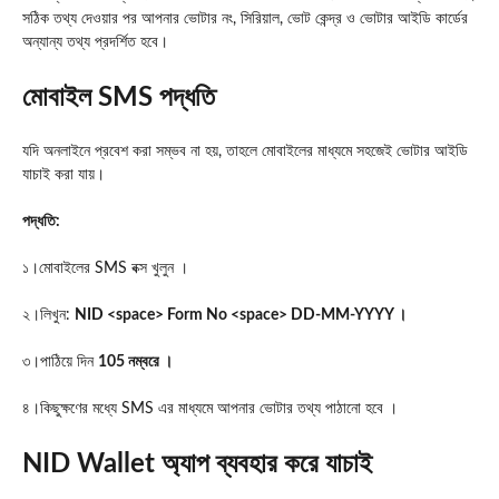
সঠিক তথ্য দেওয়ার পর আপনার ভোটার নং, সিরিয়াল, ভোট কেন্দ্র ও ভোটার আইডি কার্ডের
অন্যান্য তথ্য প্রদর্শিত হবে।
মোবাইল SMS পদ্ধতি
যদি অনলাইনে প্রবেশ করা সম্ভব না হয়, তাহলে মোবাইলের মাধ্যমে সহজেই ভোটার আইডি
যাচাই করা যায়।
পদ্ধতি:
১।মোবাইলের SMS বক্স খুলুন ।
২।লিখুন:
NID <space> Form No <space> DD-MM-YYYY ।
৩।পাঠিয়ে দিন
105 নম্বরে ।
৪।কিছুক্ষণের মধ্যে SMS এর মাধ্যমে আপনার ভোটার তথ্য পাঠানো হবে ।
NID Wallet অ্যাপ ব্যবহার করে যাচাই