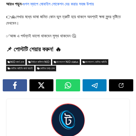
আরও পড়ুন-
গুগল ম্যাপে মোবাইল লোকেশন বের করার সহজ উপায়
👉🙏লেখার মধ্যে ভাষা জনিত কোন ভুল ত্রুটি হয়ে থাকলে অবশ্যই ক্ষমা সুন্দর দৃষ্টিতে
দেখবেন।
✅আজ এ পর্যন্তই ভালো থাকবেন সুস্থ থাকবেন 🤔
📌 পোস্টটি শেয়ার করুন! 🔥
NID কার্ড চেক
নির্বাচন কমিশন NID
বাংলাদেশ NID status
বাংলাদেশ ভোটার আইডি
ভোটার আইডি কার্ড যাচাই
ভোটার তথ্য চেক