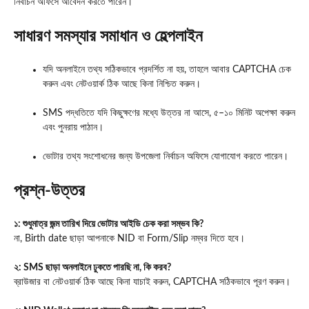
নির্বাচন অফিসে আবেদন করতে পারেন।
সাধারণ সমস্যার সমাধান ও হেল্পলাইন
যদি অনলাইনে তথ্য সঠিকভাবে প্রদর্শিত না হয়, তাহলে আবার CAPTCHA চেক
করুন এবং নেটওয়ার্ক ঠিক আছে কিনা নিশ্চিত করুন।
SMS পদ্ধতিতে যদি কিছুক্ষণের মধ্যে উত্তর না আসে, ৫–১০ মিনিট অপেক্ষা করুন
এবং পুনরায় পাঠান।
ভোটার তথ্য সংশোধনের জন্য উপজেলা নির্বাচন অফিসে যোগাযোগ করতে পারেন।
প্রশ্ন-উত্তর
১: শুধুমাত্র জন্ম তারিখ দিয়ে ভোটার আইডি চেক করা সম্ভব কি?
না, Birth date ছাড়া আপনাকে NID বা Form/Slip নম্বর দিতে হবে।
২: SMS ছাড়া অনলাইনে ঢুকতে পারছি না, কি করব?
ব্রাউজার বা নেটওয়ার্ক ঠিক আছে কিনা যাচাই করুন, CAPTCHA সঠিকভাবে পূরণ করুন।