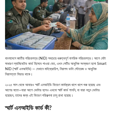
বাংলাদেশে জাতীয় পরিচয়পত্র (NID) সবচেয়ে গুরুত্বপূর্ণ নাগরিক পরিচয়পত্র। আগে যেটা
সাধারণ ল্যামিনেটেড কার্ড হিসেবে পাওয়া যেত, এখন সেটির আধুনিক সংস্করণ হলো Smart
NID (স্মার্ট এনআইডি) — যেখানে মাইক্রোচিপ, নিরাপদ ডাটা স্টোরেজ ও আধুনিক
নিরাপত্তা ফিচার থাকে।
২০২৫ সাল থেকে আবারও স্মার্ট এনআইডি বিতরণ কার্যক্রম ধাপে ধাপে শুরু হয়েছে এবং
আগের মতো—যারা আগে ভোটার হলেও এখনো স্মার্ট কার্ড পাননি, বা যারা নতুন ভোটার
হয়েছেন, তাদের জন্য এই বিতরণ পরিকল্পনা চালু রাখা হয়েছে।
স্মার্ট এনআইডি কার্ড কী?