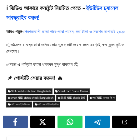
ℹ️ ভিডিও আকারে কনটেন্ট নিয়মিত পেতে –
ইউটিউব চ্যানেল
সাবস্ক্রাইব করুন!
আরও পড়ুন-
পেনশনভোগী ভাতা পাবে-কারা পাবেন, কত টাকা ও সবশেষ আপডেট ২০২৬
👉🙏লেখার মধ্যে ভাষা জনিত কোন ভুল ত্রুটি হয়ে থাকলে অবশ্যই ক্ষমা সুন্দর দৃষ্টিতে
দেখবেন।
✅আজ এ পর্যন্তই ভালো থাকবেন সুস্থ থাকবেন 🤔
📌 পোস্টটি শেয়ার করুন! 🔥
NID card distribution Bangladesh
Smart Card Status Online
smart NID status check Bangladesh
SMS NID check 105
স্মার্ট NID এসেছে কি না
স্মার্ট এনআইডি বিতরণ
স্মার্ট এনআইডি স্ট্যাটাস