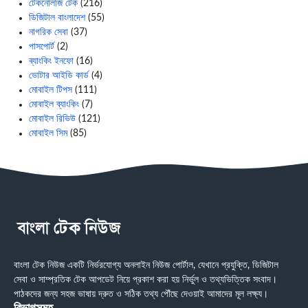
টেকনোলজি টেক
(216)
ডিজিটাল বাংলাদেশ
(55)
নাগরিক সেবা
(37)
পাসপোর্ট
(2)
ব্যাংকিং ইনফো
(16)
ভোটার আইডি কার্ড
(4)
মোবাইল টিপস
(111)
মোবাইল ব্যাংকিং
(7)
মোবাইল রিভিউ
(121)
মোবাইল সিম
(85)
বাংলা টেক নিউজ একটি নির্ভরযোগ্য অনলাইন নিউজ পোর্টাল, যেখানে প্রযুক্তি, ডিজিটাল
সেবা ও সাম্প্রতিক টেক আপডেট নিয়ে প্রকাশ করা হয় নির্ভুল ও তথ্যভিত্তিক সংবাদ।
পাঠকদের জন্য সহজ ভাষায় দ্রুত ও সঠিক তথ্য পৌঁছে দেওয়াই আমাদের মূল লক্ষ্য।