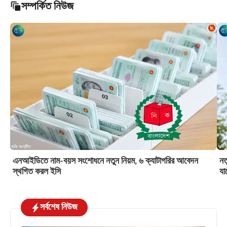
সম্পর্কিত নিউজ
এনআইডিতে নাম-বয়স সংশোধনে নতুন নিয়ম, ৬ ক্যাটাগরির আবেদন
নত
স্থগিত করল ইসি
যা
সর্বশেষ নিউজ