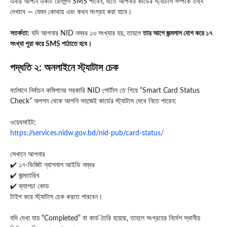
এবার আপনি একটি রেসপন্স SMS পাবেন, যাতে আপনার কার্ডের স্ট্যাটাস সম্পর্কে তথ্য
দেখাবে — যেমন কোথায় এবং কখন সংগ্রহ করা যাবে।
সতর্কতা:
যদি আপনার NID নম্বর ১৩ সংখ্যার হয়, তাহলে
তার আগে জন্মসাল যোগ করে ১৭
সংখ্যা পুরা করে SMS পাঠাতে হবে।
পদ্ধতি ২: অনলাইনে স্ট্যাটাস চেক
বর্তমানে নির্বাচন কমিশনের সরকারি NID পোর্টাল তে গিয়ে “Smart Card Status
Check” অপশন থেকে আপনি সহজেই কার্ডের স্ট্যাটাস দেখে নিতে পারেন:
ওয়েবসাইট:
https://services.nidw.gov.bd/nid-pub/card-status/
সেখানে আপনার
✔️ ১৭-ডিজিট ন্যাশনাল আইডি নম্বর
✔️ জন্মতারিখ
✔️ ক্যাপচা কোড
টাইপ করে স্ট্যাটাস চেক করতে পারবেন।
যদি দেখা যায় “Completed” বা
কার্ড তৈরি হয়েছে
, তাহলে সংগ্রহের নির্দেশ স্থানীয়