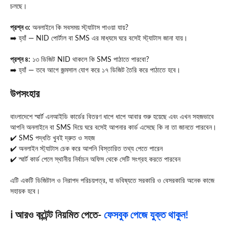
চলছে।
প্রশ্ন ৩:
অনলাইনে কি সবসময় স্ট্যাটাস পাওয়া যায়?
➡️ হ্যাঁ — NID পোর্টাল বা SMS এর মাধ্যমে ঘরে বসেই স্ট্যাটাস জানা যায়।
প্রশ্ন ৪:
১৩ ডিজিট NID থাকলে কি SMS পাঠাতে পারবো?
➡️ হ্যাঁ — তবে আগে জন্মসাল যোগ করে ১৭ ডিজিট তৈরি করে পাঠাতে হবে।
উপসংহার
বাংলাদেশে স্মার্ট এনআইডি কার্ডের বিতরণ ধাপে ধাপে আবার শুরু হয়েছে এবং এখন সহজভাবে
আপনি অনলাইনে বা SMS দিয়ে ঘরে বসেই আপনার কার্ড এসেছে কি না তা জানতে পারবেন।
✔️ SMS পদ্ধতি খুবই দ্রুত ও সহজ
✔️ অনলাইন স্ট্যাটাস চেক করে আপনি বিস্তারিত তথ্য পেতে পারেন
✔️ স্মার্ট কার্ড পেলে স্থানীয় নির্বাচন অফিস থেকে সেটি সংগ্রহ করতে পারবেন
এটি একটি ডিজিটাল ও নিরাপদ পরিচয়পত্র, যা ভবিষ্যতে সরকারি ও বেসরকারি অনেক কাজে
সহায়ক হবে।
ℹ️ আরও কন্টেন্ট নিয়মিত পেতে-
ফেসবুক পেজে যুক্ত থাকুন!