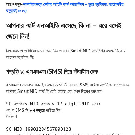
আরও পড়ুন-
অনলাইনে নতুন ভোটার আইডি কার্ড করার নিয়ম – পুরো প্রক্রিয়া, প্রয়োজনীয়
ডকুমেন্ট(২০২৬)
আপনার স্মার্ট এনআইডি এসেছে কি না – ঘরে বসেই
জেনে নিন!
নিচে সহজ ও অফিসিয়ালভাবে জেনে নিন আপনার Smart NID কার্ড তৈরি হয়েছে কি না বা
আবেদন স্ট্যাটাস কী:
পদ্ধতি ১: এসএমএস (SMS) দিয়ে স্ট্যাটাস চেক
বাংলাদেশের যেকোনো মোবাইল নম্বর থেকে নিচের মতো SMS পাঠিয়ে আপনি জানতে পারবেন
আপনার Smart NID কার্ড কি তৈরি হয়েছে এবং কখন বিতরণ শুরু হবে:
SC
<স্পেস> NID <স্পেস>
17
-digit
NID নম্বর
এরপর SMS টি
১০৫ নম্বরে
পাঠিয়ে দিন।
উদাহরণ:
SC
NID
19901234567890123