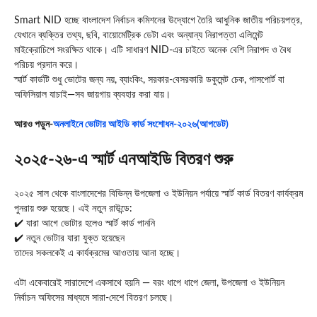
Smart NID হচ্ছে বাংলাদেশ নির্বাচন কমিশনের উদ্যোগে তৈরি আধুনিক জাতীয় পরিচয়পত্র,
যেখানে ব্যক্তির তথ্য, ছবি, বায়োমেট্রিক ডেটা এবং অন্যান্য নিরাপত্তা এলিমেন্ট
মাইক্রোচিপে সংরক্ষিত থাকে। এটি সাধারণ NID-এর চাইতে অনেক বেশি নিরাপদ ও বৈধ
পরিচয় প্রদান করে।
স্মার্ট কার্ডটি শুধু ভোটের জন্য নয়, ব্যাংকিং, সরকার-বেসরকারি ডকুমেন্ট চেক, পাসপোর্ট বা
অফিসিয়াল যাচাই—সব জায়গায় ব্যবহার করা যায়।
আরও পড়ুন-
অনলাইনে ভোটার আইডি কার্ড সংশোধন-২০২৬(আপডেট)
২০২৫-২৬-এ স্মার্ট এনআইডি বিতরণ শুরু
২০২৫ সাল থেকে বাংলাদেশের বিভিন্ন উপজেলা ও ইউনিয়ন পর্যায়ে স্মার্ট কার্ড বিতরণ কার্যক্রম
পুনরায় শুরু হয়েছে। এই নতুন রাউন্ডে:
✔️ যারা আগে ভোটার হলেও স্মার্ট কার্ড পাননি
✔️ নতুন ভোটার যারা যুক্ত হয়েছেন
তাদের সকলকেই এ কার্যক্রমের আওতায় আনা হচ্ছে।
এটা একেবারেই সারাদেশে একসাথে হয়নি — বরং ধাপে ধাপে জেলা, উপজেলা ও ইউনিয়ন
নির্বাচন অফিসের মাধ্যমে সারা-দেশে বিতরণ চলছে।