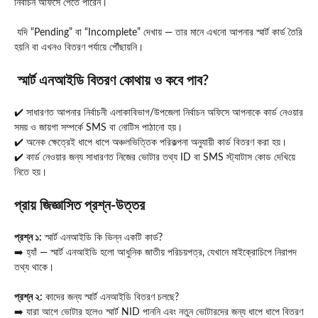
নির্বাচন অফিসে পেতে পারেন।
যদি “Pending” বা “Incomplete” দেখায় — তার মানে এখনো আপনার স্মার্ট কার্ড তৈরি
হয়নি বা এখনও বিতরণ পর্যায়ে পৌঁছায়নি।
স্মার্ট এনআইডি বিতরণ কোথায় ও কবে পাব?
✔️ সাধারণত আপনার নির্বাচনী এলাকাবিভাগ/উপজেলা নির্বাচন অফিসে আপনাকে কার্ড নেওয়ার
সময় ও জায়গা সম্পর্কে SMS বা নোটিস পাঠানো হয়।
✔️ অনেক ক্ষেত্রেই ধাপে ধাপে অঞ্চলভিত্তিক পরিকল্পনা অনুযায়ী কার্ড বিতরণ করা হয়।
✔️ কার্ড নেওয়ার জন্য সাধারণত নিজের ভোটার তথ্য ID বা SMS স্ট্যাটাস কোড দেখিয়ে
নিতে হয়।
প্রায় জিজ্ঞাসিত প্রশ্ন-উত্তর
প্রশ্ন ১:
স্মার্ট এনআইডি কি ভিন্ন একটি কার্ড?
➡️ হ্যাঁ — স্মার্ট এনআইডি হলো আধুনিক জাতীয় পরিচয়পত্র, যেখানে মাইক্রোচিপে নিরাপদ
তথ্য থাকে।
প্রশ্ন ২:
কাদের জন্য স্মার্ট এনআইডি বিতরণ চলছে?
➡️ যারা আগে ভোটার হলেও স্মার্ট NID পাননি এবং নতুন ভোটারদের জন্য ধাপে ধাপে বিতরণ