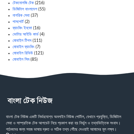
টেকনোলজি টেক
(216)
ডিজিটাল বাংলাদেশ
(55)
নাগরিক সেবা
(37)
পাসপোর্ট
(2)
ব্যাংকিং ইনফো
(16)
ভোটার আইডি কার্ড
(4)
মোবাইল টিপস
(111)
মোবাইল ব্যাংকিং
(7)
মোবাইল রিভিউ
(121)
মোবাইল সিম
(85)
বাংলা টেক নিউজ একটি নির্ভরযোগ্য অনলাইন নিউজ পোর্টাল, যেখানে প্রযুক্তি, ডিজিটাল
সেবা ও সাম্প্রতিক টেক আপডেট নিয়ে প্রকাশ করা হয় নির্ভুল ও তথ্যভিত্তিক সংবাদ।
পাঠকদের জন্য সহজ ভাষায় দ্রুত ও সঠিক তথ্য পৌঁছে দেওয়াই আমাদের মূল লক্ষ্য।