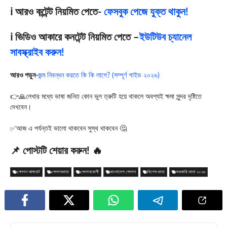
ℹ️ আরও কন্টেন্ট নিয়মিত পেতে-
ফেসবুক পেজে যুক্ত থাকুন!
ℹ️ ভিডিও আকারে কনটেন্ট নিয়মিত পেতে –
ইউটিউব চ্যানেল
সাবস্ক্রাইব করুন!
আরও পড়ুন-
জন্ম নিবন্ধন করতে কি কি লাগে? (সম্পূর্ণ গাইড ২০২৬)
👉🙏লেখার মধ্যে ভাষা জনিত কোন ভুল ত্রুটি হয়ে থাকলে অবশ্যই ক্ষমা সুন্দর দৃষ্টিতে
দেখবেন।
✅আজ এ পর্যন্তই ভালো থাকবেন সুস্থ থাকবেন 🤔
📌 পোস্টটি শেয়ার করুন! 🔥
পেনশন আপডেট
পেনশনভাতা
পেনশনভোগী
বাংলাদেশ পেনশন
বিশেষ ভাতা
সরকারি ভাতা ২০২৬