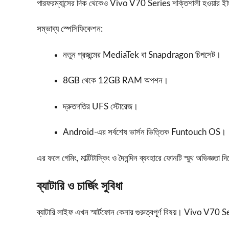
পারফরম্যান্সের দিক থেকেও Vivo V70 Series শক্তিশালী হওয়ার ইঙ্গ
সম্ভাব্য স্পেসিফিকেশন:
নতুন প্রজন্মের MediaTek বা Snapdragon চিপসেট।
8GB থেকে 12GB RAM অপশন।
দ্রুতগতির UFS স্টোরেজ।
Android-এর সর্বশেষ ভার্সন ভিত্তিক Funtouch OS।
এর ফলে গেমিং, মাল্টিটাস্কিং ও দৈনন্দিন ব্যবহারে ফোনটি স্মুথ অভিজ্ঞতা দ
ব্যাটারি ও চার্জিং সুবিধা
ব্যাটারি লাইফ এখন স্মার্টফোন কেনার গুরুত্বপূর্ণ বিষয়। Vivo V70 S