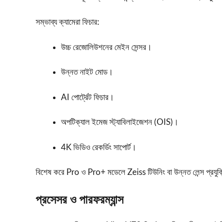
সম্ভাব্য ক্যামেরা ফিচার:
উচ্চ রেজোলিউশনের মেইন সেন্সর।
উন্নত নাইট মোড।
AI পোর্ট্রেট ফিচার।
অপটিক্যাল ইমেজ স্ট্যাবিলাইজেশন (OIS)।
4K ভিডিও রেকর্ডিং সাপোর্ট।
বিশেষ করে Pro ও Pro+ মডেলে Zeiss টিউনিং বা উন্নত লেন্স প্রযুক্ত
প্রসেসর ও পারফরম্যান্স