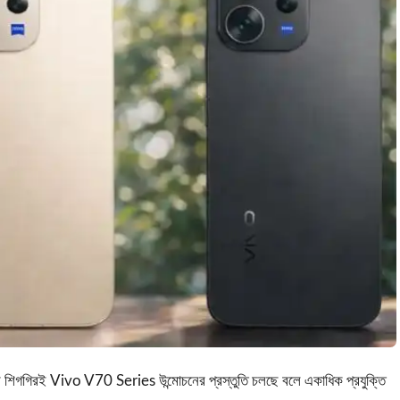
ুব শিগগিরই Vivo V70 Series উন্মোচনের প্রস্তুতি চলছে বলে একাধিক প্রযুক্তি