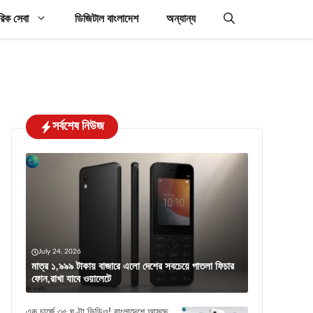
রিক সেবা
ডিজিটাল বাংলাদেশ
অন্যান্য
সর্বশেষ নিউজ
July 24, 2026
মাত্র ১,৯৯৯ টাকায় বাজারে এলো দেশের সবচেয়ে পাতলা ফিচার
ফোন,রাখা যাবে ওয়ালেটে
এক চার্জে ৩৫ ঘণ্টা ভিডিও! বাংলাদেশে আসছে