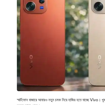
স্মার্টফোন বাজারে আবারও নতুন চমক নিয়ে হাজির হতে যাচ্ছে Vivo। খ