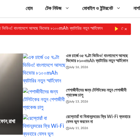
হোম
টেক নিউজ
মোবাইল ও ইন্টারনেট
নাগ
 বাংলাদেশে আসছে ভিভোর ৮১০০mAh ব্যাটারির নতুন স্মার্টফোন
পেশাজীবীদের জন্য টেলি
×
এক চার্জে ৩৫ ঘণ্টা ভিডিও! বাংলাদেশে আসছে
ভিভোর ৮১০০mAh ব্যাটারির নতুন স্মার্টফোন
July 16, 2026
পেশাজীবীদের জন্য টেলিটকের নতুন পেশাজীবী
প্যাকেজ চালু
July 13, 2026
রেস্তোরাঁ বা বিমানবন্দরের ফ্রি Wi-Fi ব্যবহারে
ফোন,রাখা
যেসব ভুল করবেন না
July 11, 2026