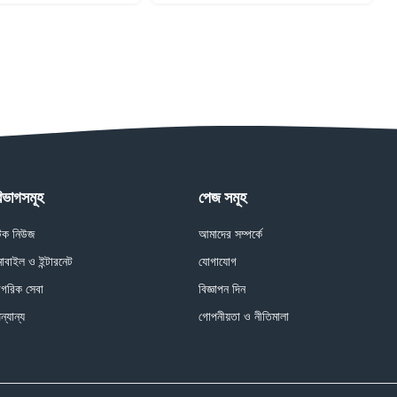
িভাগসমূহ
পেজ সমূহ
েক নিউজ
আমাদের সম্পর্কে
োবাইল ও ইন্টারনেট
যোগাযোগ
াগরিক সেবা
বিজ্ঞাপন দিন
ন্যান্য
গোপনীয়তা ও নীতিমালা