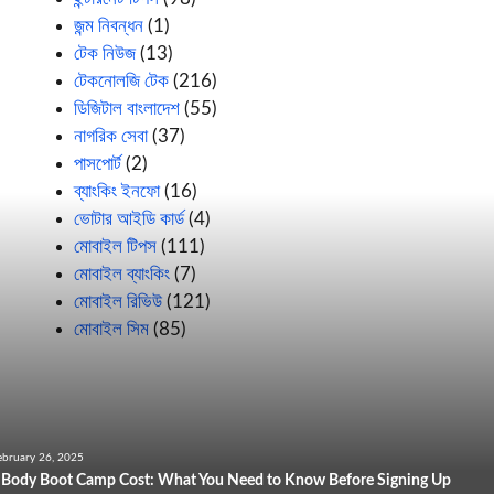
জন্ম নিবন্ধন
(1)
টেক নিউজ
(13)
টেকনোলজি টেক
(216)
ডিজিটাল বাংলাদেশ
(55)
নাগরিক সেবা
(37)
পাসপোর্ট
(2)
ব্যাংকিং ইনফো
(16)
ভোটার আইডি কার্ড
(4)
মোবাইল টিপস
(111)
মোবাইল ব্যাংকিং
(7)
মোবাইল রিভিউ
(121)
মোবাইল সিম
(85)
ebruary 26, 2025
t Body Boot Camp Cost: What You Need to Know Before Signing Up