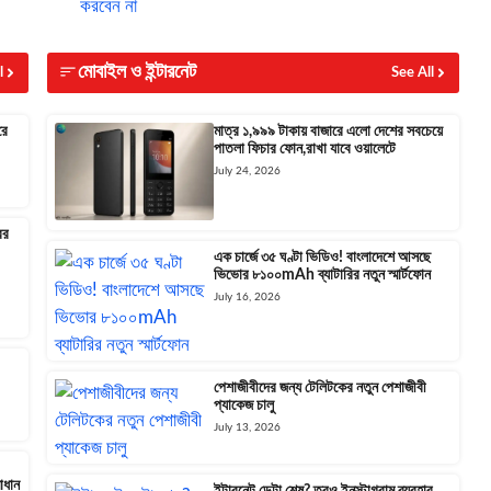
মোবাইল ও ইন্টারনেট
l
See All
রে
মাত্র ১,৯৯৯ টাকায় বাজারে এলো দেশের সবচেয়ে
পাতলা ফিচার ফোন,রাখা যাবে ওয়ালেটে
July 24, 2026
বর
এক চার্জে ৩৫ ঘণ্টা ভিডিও! বাংলাদেশে আসছে
ভিভোর ৮১০০mAh ব্যাটারির নতুন স্মার্টফোন
July 16, 2026
পেশাজীবীদের জন্য টেলিটকের নতুন পেশাজীবী
প্যাকেজ চালু
July 13, 2026
মাধান
ইন্টারনেট ডেটা শেষ? তবুও ইনস্টাগ্রাম ব্যবহার