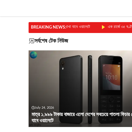
Skip
to
content
 এলো দেশের সবচেয়ে পাতলা ফিচার ফোন,রাখা যাবে ওয়ালেটে
এক চার্জে ৩৫ ঘণ্টা ভিডিও!
BREAKING NEWS:
সর্বশেষ টেক
নিউজ
July 24, 2026
মাত্র ১,৯৯৯ টাকায় বাজারে এলো দেশের সবচেয়ে পাতলা ফিচার 
যাবে ওয়ালেটে