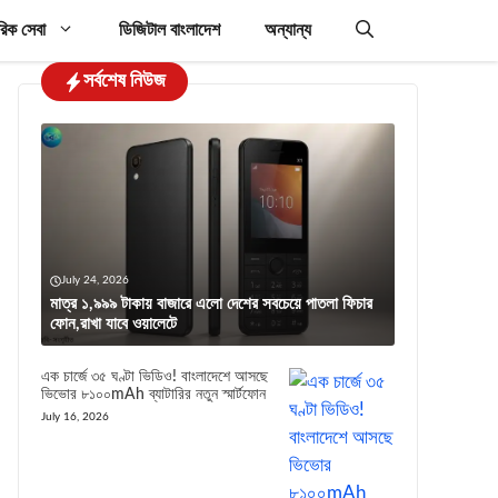
রিক সেবা
ডিজিটাল বাংলাদেশ
অন্যান্য
সর্বশেষ নিউজ
টকের নতুন পেশাজীবী প্যাকেজ চালু
রেস্তোরাঁ বা বিমানবন্দরের ফ্রি Wi-Fi ব্যবহারে যেস
July 24, 2026
মাত্র ১,৯৯৯ টাকায় বাজারে এলো দেশের সবচেয়ে পাতলা ফিচার
ফোন,রাখা যাবে ওয়ালেটে
এক চার্জে ৩৫ ঘণ্টা ভিডিও! বাংলাদেশে আসছে
ভিভোর ৮১০০mAh ব্যাটারির নতুন স্মার্টফোন
July 16, 2026