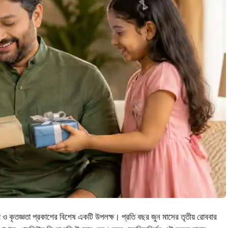
দ্ধা ও কৃতজ্ঞতা প্রকাশের বিশেষ একটি উপলক্ষ। প্রতি বছর জুন মাসের তৃতীয় রোববার