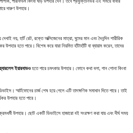
োশাক, পারফিউম কিংবা ঘড়ি উপহার দেন। তবে প্রযুক্তিনির্ভর এই সময়ে বাবার
পারে দারুণ উপহার।
খাই নয়, হার্ট রেট, রক্তে অক্সিজেনের মাত্রা, ঘুমের মান এবং দৈনন্দিন শারীরিক
ার্যকর উপহার হতে পারে। বিশেষ করে যারা নিয়মিত হাঁটাহাঁটি বা ব্যায়াম করেন, তাদের
য়্যারলেস ইয়ারবাডও
হতে পারে চমৎকার উপহার। ফোনে কথা বলা, গান শোনা কিংবা
ভাইস। স্মার্টফোনের চার্জ শেষ হয়ে গেলে এটি তাৎক্ষণিক সমাধান দিতে পারে। তাই
কার্যকর উপহার হতে পারে।
্রমধর্মী উপহার। ছোট একটি ডিভাইসে হাজারো বই সংরক্ষণ করা যায় এবং দীর্ঘ সময়