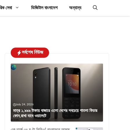
রিক সেবা
ডিজিটাল বাংলাদেশ
অন্যান্য
সর্বশেষ নিউজ
July 24, 2026
মাত্র ১,৯৯৯ টাকায় বাজারে এলো দেশের সবচেয়ে পাতলা ফিচার
ফোন,রাখা যাবে ওয়ালেটে
এক চার্জে ৩৫ ঘণ্টা ভিডিও! বাংলাদেশে আসছে