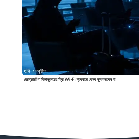
রেস্তোরাঁ বা বিমানবন্দরের ফ্রি Wi-Fi ব্যবহারে যেসব ভুল করবেন না