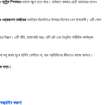
্য
ব্লুটুথ স্পিকারও
ভালো পছন্দ হতে পারে। বর্তমানে বাজারে ছোট আকারের হলেও
্ড ও ওয়্যারলেস চার্জারের
সমন্বিত ডিভাইসও উপহার হিসেবে বেশ উপযোগী। এটি ফোন
চের বিকল্প। এটি হাঁটা, ক্যালোরি খরচ, হার্ট রেট এবং দৈনন্দিন শারীরিক কার্যক্রম
যা শুধু বাবার মুখে হাসিই ফোটাবে না, বরং প্রতিদিনের জীবনেও কাজে আসবে।
তিক তথ্য।
স্ক্রাইব করুন!