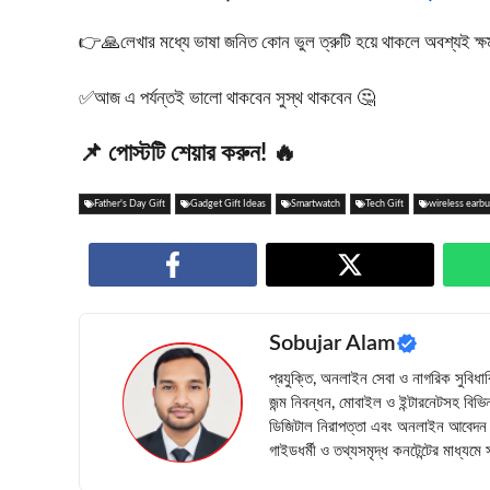
👉🙏লেখার মধ্যে ভাষা জনিত কোন ভুল ত্রুটি হয়ে থাকলে অবশ্যই ক্ষমা স
✅আজ এ পর্যন্তই ভালো থাকবেন সুস্থ থাকবেন 🤔
📌 পোস্টটি শেয়ার করুন! 🔥
Father's Day Gift
Gadget Gift Ideas
Smartwatch
Tech Gift
wireless earb
Sobujar Alam
প্রযুক্তি, অনলাইন সেবা ও নাগরিক সুবিধ
জন্ম নিবন্ধন, মোবাইল ও ইন্টারনেটসহ বিভিন
ডিজিটাল নিরাপত্তা এবং অনলাইন আবেদন প্
গাইডধর্মী ও তথ্যসমৃদ্ধ কনটেন্টের মাধ্যম