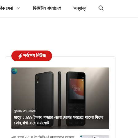
রিক সেবা
ডিজিটাল বাংলাদেশ
অন্যান্য
সর্বশেষ নিউজ
July 24, 2026
মাত্র ১,৯৯৯ টাকায় বাজারে এলো দেশের সবচেয়ে পাতলা ফিচার
ফোন,রাখা যাবে ওয়ালেটে
এক চার্জে ৩৫ ঘণ্টা ভিডিও! বাংলাদেশে আসছে