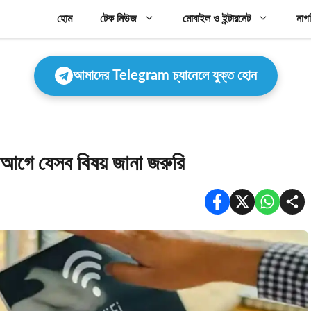
হোম
টেক নিউজ
মোবাইল ও ইন্টারনেট
নাগ
আমাদের Telegram চ্যানেলে যুক্ত হোন
 আগে যেসব বিষয় জানা জরুরি