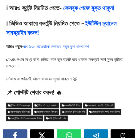
ℹ️ আরও কন্টেন্ট নিয়মিত পেতে-
ফেসবুক পেজে যুক্ত থাকুন!
ℹ️ ভিডিও আকারে কনটেন্ট নিয়মিত পেতে –
ইউটিউব চ্যানেল
সাবস্ক্রাইব করুন!
আরও পড়ুন-
রবি 5G নেটওয়ার্কে স্পিডের নতুন যুগে বাংলাদেশ
👉🙏লেখার মধ্যে ভাষা জনিত কোন ভুল ত্রুটি হয়ে থাকলে অবশ্যই ক্ষমা সুন্দর দৃষ্টিতে
দেখবেন।
✅আজ এ পর্যন্তই ভালো থাকবেন সুস্থ থাকবেন 🤔
📌 পোস্টটি শেয়ার করুন! 🔥
ইন্টারনেট স্পিড সমস্যা
ইন্টারনেট স্লো সমাধান
ফোন রিস্টার্ট টিপস
বাংলাদেশ মোবাইল ইন্টারনেট
ব্যাকগ্রাউন্ড ডাটা বন্ধ
ব্রাউজার ক্যাশ ক্লিয়ার
মোবাইল ইন্টারনেট গতি
মোবাইল ডাটা ফাস্ট করার টিপস
৪জি ইন্টারনেট স্পিড বাড়ানোর উপায়
৫জি ইন্টারনেট স্পিড