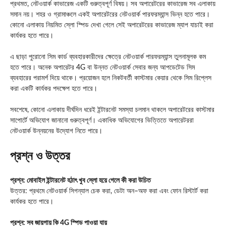
প্রথমত, নেটওয়ার্ক কাভারেজ একটি গুরুত্বপূর্ণ বিষয়। সব অপারেটরের কাভারেজ সব এলাকায়
সমান নয়। শহর ও গ্রামাঞ্চলে একই অপারেটরের নেটওয়ার্ক পারফরম্যান্স ভিন্ন হতে পারে।
কোনো এলাকায় নিয়মিত স্লো স্পিড দেখা গেলে সেই অপারেটরের কাভারেজ ম্যাপ যাচাই করা
কার্যকর হতে পারে।
এ ছাড়া পুরোনো সিম কার্ড ব্যবহারকারীদের ক্ষেত্রে নেটওয়ার্ক পারফরম্যান্স তুলনামূলক কম
হতে পারে। অনেক অপারেটর 4G বা উন্নত নেটওয়ার্ক সেবার জন্য আপডেটেড সিম
ব্যবহারের পরামর্শ দিয়ে থাকে। প্রয়োজন হলে নিকটবর্তী কাস্টমার কেয়ার থেকে সিম রিপ্লেস
করা একটি কার্যকর পদক্ষেপ হতে পারে।
সবশেষে, কোনো এলাকায় দীর্ঘদিন ধরেই ইন্টারনেট সমস্যা চলমান থাকলে অপারেটরের কাস্টমার
সাপোর্টে অভিযোগ জানানো গুরুত্বপূর্ণ। একাধিক অভিযোগের ভিত্তিতে অপারেটররা
নেটওয়ার্ক উন্নয়নের উদ্যোগ নিতে পারে।
প্রশ্ন ও উত্তর
প্রশ্ন: মোবাইল ইন্টারনেট হঠাৎ খুব স্লো হয়ে গেলে কী করা উচিত
উত্তর: প্রথমে নেটওয়ার্ক সিগন্যাল চেক করা, ডেটা অন–অফ করা এবং ফোন রিস্টার্ট করা
কার্যকর হতে পারে।
প্রশ্ন: সব জায়গায় কি 4G স্পিড পাওয়া যায়