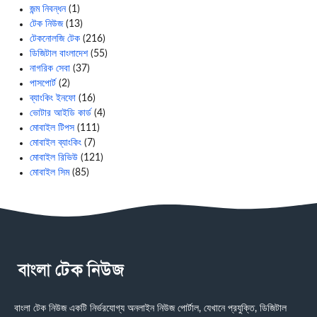
জন্ম নিবন্ধন
(1)
টেক নিউজ
(13)
টেকনোলজি টেক
(216)
ডিজিটাল বাংলাদেশ
(55)
নাগরিক সেবা
(37)
পাসপোর্ট
(2)
ব্যাংকিং ইনফো
(16)
ভোটার আইডি কার্ড
(4)
মোবাইল টিপস
(111)
মোবাইল ব্যাংকিং
(7)
মোবাইল রিভিউ
(121)
মোবাইল সিম
(85)
বাংলা টেক নিউজ একটি নির্ভরযোগ্য অনলাইন নিউজ পোর্টাল, যেখানে প্রযুক্তি, ডিজিটাল