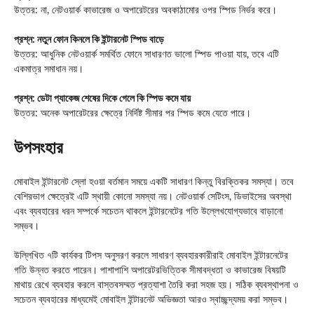
উত্তর: না, নেটওয়ার্ক কাভারেজ ও অপারেটরের অবকাঠামোর ওপর স্পিড নির্ভর করে।
প্রশ্ন: নতুন ফোন কিনলে কি ইন্টারনেট স্পিড বাড়ে
উত্তর: আধুনিক নেটওয়ার্ক সমর্থিত ফোনে সাধারণত ভালো স্পিড পাওয়া যায়, তবে এটি
একমাত্র সমাধান নয়।
প্রশ্ন: ডেটা প্যাকেজ শেষের দিকে গেলে কি স্পিড কমে যায়
উত্তর: অনেক অপারেটরের ক্ষেত্রে নির্দিষ্ট সীমার পর স্পিড কমে যেতে পারে।
উপসংহার
মোবাইল ইন্টারনেট স্লো হওয়া বর্তমান সময়ে একটি সাধারণ কিন্তু বিরক্তিকর সমস্যা। তবে
বেশিরভাগ ক্ষেত্রেই এটি স্থায়ী কোনো সমস্যা নয়। নেটওয়ার্ক সেটিংস, ডিভাইসের অবস্থা
এবং ব্যবহারের ধরন সম্পর্কে সচেতন থাকলে ইন্টারনেটের গতি উল্লেখযোগ্যভাবে বাড়ানো
সম্ভব।
উল্লিখিত ৭টি কার্যকর টিপস অনুসরণ করলে সাধারণ ব্যবহারকারীরাই মোবাইল ইন্টারনেটের
গতি উন্নত করতে পারেন। পাশাপাশি অপারেটরভিত্তিক সীমাবদ্ধতা ও কাভারেজ বিষয়টি
মাথায় রেখে ব্যবহার করলে বাস্তবসম্মত প্রত্যাশা তৈরি করা সহজ হয়। সঠিক ব্যবস্থাপনা ও
সচেতন ব্যবহারের মাধ্যমেই মোবাইল ইন্টারনেট অভিজ্ঞতা আরও স্বাচ্ছন্দ্যময় করা সম্ভব।