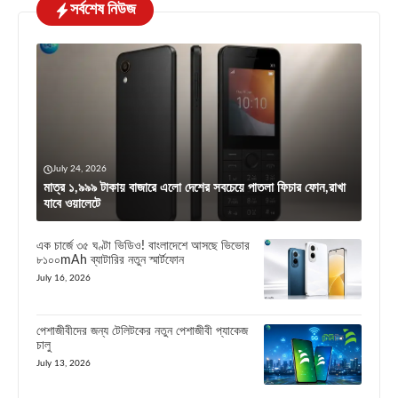
সর্বশেষ নিউজ
July 24, 2026
মাত্র ১,৯৯৯ টাকায় বাজারে এলো দেশের সবচেয়ে পাতলা ফিচার ফোন,রাখা
যাবে ওয়ালেটে
এক চার্জে ৩৫ ঘণ্টা ভিডিও! বাংলাদেশে আসছে ভিভোর
৮১০০mAh ব্যাটারির নতুন স্মার্টফোন
July 16, 2026
পেশাজীবীদের জন্য টেলিটকের নতুন পেশাজীবী প্যাকেজ
চালু
July 13, 2026