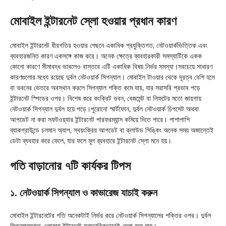
মোবাইল ইন্টারনেট স্লো হওয়ার প্রধান কারণ
মোবাইল ইন্টারনেট ধীরগতির হওয়ার পেছনে একাধিক প্রযুক্তিগত, নেটওয়ার্কভিত্তিক এবং
ব্যবহারজনিত কারণ একসঙ্গে কাজ করে। অনেক ক্ষেত্রে ব্যবহারকারী সমস্যাটিকে একক
কোনো কারণে সীমাবদ্ধ ভাবলেও বাস্তবে এটি একাধিক বিষয় নির্ভর সমস্যা।সবচেয়ে সাধারণ
কারণগুলোর মধ্যে রয়েছে দুর্বল নেটওয়ার্ক সিগন্যাল। মোবাইল টাওয়ার থেকে দূরত্ব বেশি হলে
বা ভবনের ভেতরে অবস্থান করলে সিগন্যাল শক্তি কমে যায়, যার সরাসরি প্রভাব পড়ে
ইন্টারনেট স্পিডের ওপর। বিশেষ করে কংক্রিট ভবন, বেজমেন্ট বা লিফটের মতো জায়গায়
নেটওয়ার্ক সিগন্যাল দুর্বল হয়ে পড়ে।পুরোনো স্মার্টফোন, দুর্বল নেটওয়ার্ক চিপসেট অথবা
আপডেট না করা সফটওয়্যার ইন্টারনেট পারফরম্যান্স কমিয়ে দিতে পারে। পাশাপাশি
ব্যাকগ্রাউন্ডে চলমান অ্যাপ, স্বয়ংক্রিয় আপডেট বা ক্লাউড সিঙ্কিং অনেক সময় অজান্তেই
ডেটা ব্যবহার করে ফেলে, যার ফলে মূল ব্যবহারে ইন্টারনেট স্লো মনে হয়।
গতি বাড়ানোর ৭টি কার্যকর টিপস
১. নেটওয়ার্ক সিগন্যাল ও কাভারেজ যাচাই করুন
মোবাইল ইন্টারনেটের গতি অনেকটাই নির্ভর করে নেটওয়ার্ক সিগন্যালের শক্তির ওপর। দুর্বল