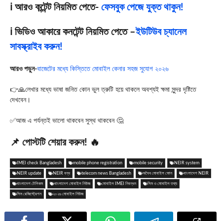
ℹ️ আরও কন্টেন্ট নিয়মিত পেতে-
ফেসবুক পেজে যুক্ত থাকুন!
ℹ️ ভিডিও আকারে কনটেন্ট নিয়মিত পেতে –
ইউটিউব চ্যানেল
সাবস্ক্রাইব করুন!
আরও পড়ুন-
বাজেটের মধ্যে কিস্তিতে মোবাইল কেনার সহজ সুযোগ ২০২৬
👉🙏লেখার মধ্যে ভাষা জনিত কোন ভুল ত্রুটি হয়ে থাকলে অবশ্যই ক্ষমা সুন্দর দৃষ্টিতে
দেখবেন।
✅আজ এ পর্যন্তই ভালো থাকবেন সুস্থ থাকবেন 🤔
📌 পোস্টটি শেয়ার করুন! 🔥
IMEI check Bangladesh
mobile phone registration
mobile security
NEIR system
NEIR update
NEIR বন্ধ
telecom news Bangladesh
অবৈধ মোবাইল ফোন
বাংলাদেশ NEIR
বাংলাদেশ টেলিকম
বাংলাদেশ মোবাইল নিউজ
মোবাইল IMEI নিবন্ধন
সিম ও মোবাইল তথ্য
সিম রেজিস্ট্রেশন
২০২৬ মোবাইল নিউজ