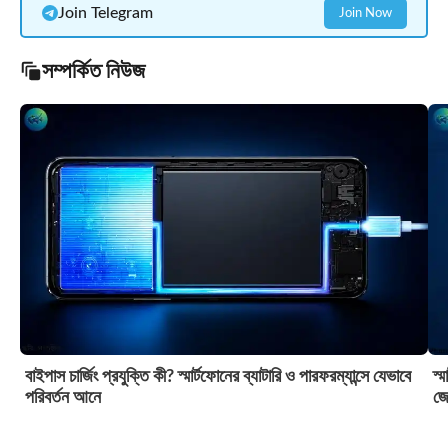
Join Telegram
Join Now
সম্পর্কিত নিউজ
বাইপাস চার্জিং প্রযুক্তি কী? স্মার্টফোনের ব্যাটারি ও পারফরম্যান্সে যেভাবে
স্
পরিবর্তন আনে
জে