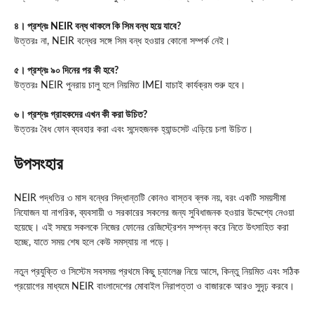
৪। প্রশ্নঃ NEIR বন্ধ থাকলে কি সিম বন্ধ হয়ে যাবে?
উত্তরঃ না, NEIR বন্ধের সঙ্গে সিম বন্ধ হওয়ার কোনো সম্পর্ক নেই।
৫। প্রশ্নঃ ৯০ দিনের পর কী হবে?
উত্তরঃ NEIR পুনরায় চালু হলে নিয়মিত IMEI যাচাই কার্যক্রম শুরু হবে।
৬। প্রশ্নঃ গ্রাহকদের এখন কী করা উচিত?
উত্তরঃ বৈধ ফোন ব্যবহার করা এবং সন্দেহজনক হ্যান্ডসেট এড়িয়ে চলা উচিত।
উপসংহার
NEIR পদ্ধতির ৩ মাস বন্ধের সিদ্ধান্তটি কোনও বাস্তব ব্লক নয়, বরং একটি সময়সীমা
নিযোজন যা নাগরিক, ব্যবসায়ী ও সরকারের সকলের জন্য সুবিধাজনক হওয়ার উদ্দেশ্যে নেওয়া
হয়েছে। এই সময়ে সকলকে নিজের ফোনের রেজিস্ট্রেশন সম্পন্ন করে নিতে উৎসাহিত করা
হচ্ছে, যাতে সময় শেষ হলে কেউ সমস্যায় না পড়ে।
নতুন প্রযুক্তি ও সিস্টেম সবসময় প্রথমে কিছু চ্যালেঞ্জ নিয়ে আসে, কিন্তু নিয়মিত এবং সঠিক
প্রয়োগের মাধ্যমে NEIR বাংলাদেশের মোবাইল নিরাপত্তা ও বাজারকে আরও সুদৃঢ় করবে।