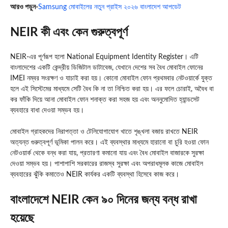
আরও পড়ুন-
Samsung মোবাইলের নতুন প্রাইস ২০২৬ বাংলাদেশ আপডেট
NEIR কী এবং কেন গুরুত্বপূর্ণ
NEIR-এর পূর্ণরূপ হলো National Equipment Identity Register। এটি
বাংলাদেশের একটি কেন্দ্রীয় ডিজিটাল ডাটাবেজ, যেখানে দেশের সব বৈধ মোবাইল ফোনের
IMEI নম্বর সংরক্ষণ ও যাচাই করা হয়। কোনো মোবাইল ফোন প্রথমবার নেটওয়ার্কে যুক্ত
হলে এই সিস্টেমের মাধ্যমে সেটি বৈধ কি না তা নিশ্চিত করা হয়। এর ফলে চোরাই, অবৈধ বা
কর ফাঁকি দিয়ে আনা মোবাইল ফোন শনাক্ত করা সহজ হয় এবং অননুমোদিত হ্যান্ডসেট
ব্যবহারে বাধা দেওয়া সম্ভব হয়।
মোবাইল গ্রাহকদের নিরাপত্তা ও টেলিযোগাযোগ খাতে শৃঙ্খলা বজায় রাখতে NEIR
অত্যন্ত গুরুত্বপূর্ণ ভূমিকা পালন করে। এই ব্যবস্থার মাধ্যমে হারানো বা চুরি হওয়া ফোন
নেটওয়ার্ক থেকে বন্ধ করা যায়, প্রতারণা কমানো যায় এবং বৈধ মোবাইল বাজারকে সুরক্ষা
দেওয়া সম্ভব হয়। পাশাপাশি সরকারের রাজস্ব সুরক্ষা এবং অপরাধমূলক কাজে মোবাইল
ব্যবহারের ঝুঁকি কমাতেও NEIR কার্যকর একটি ব্যবস্থা হিসেবে কাজ করে।
বাংলাদেশে NEIR কেন ৯০ দিনের জন্য বন্ধ রাখা
হয়েছে