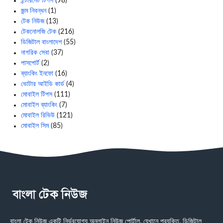
ইন্টারনেট টিপস
(98)
জন্ম নিবন্ধন
(1)
টেক নিউজ
(13)
টেকনোলজি টেক
(216)
ডিজিটাল বাংলাদেশ
(55)
নাগরিক সেবা
(37)
পাসপোর্ট
(2)
ব্যাংকিং ইনফো
(16)
ভোটার আইডি কার্ড
(4)
মোবাইল টিপস
(111)
মোবাইল ব্যাংকিং
(7)
মোবাইল রিভিউ
(121)
মোবাইল সিম
(85)
বাংলা টেক নিউজ একটি নির্ভরযোগ্য অনলাইন নিউজ পোর্টাল, যেখানে প্রযুক্তি, ডিজিটাল