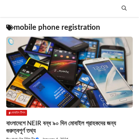
Skip
to
content
Menu
mobile phone registration
মোবাইল টিপস
বাংলাদেশে NEIR বন্ধ ৯০ দিন মোবাইল গ্রাহকদের জন্য
গুরুত্বপূর্ণ তথ্য
By
বাংলা টেক নিউজ টিম
—
January 4, 2026