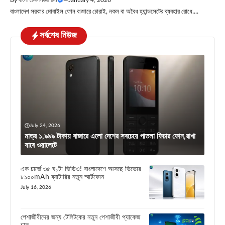
বাংলাদেশ সরকার মোবাইল ফোন বাজারে চোরাই, নকল বা অবৈধ হ্যান্ডসেটের ব্যবহার রোধে....
সর্বশেষ নিউজ
July 24, 2026
মাত্র ১,৯৯৯ টাকায় বাজারে এলো দেশের সবচেয়ে পাতলা ফিচার ফোন,রাখা
যাবে ওয়ালেটে
এক চার্জে ৩৫ ঘণ্টা ভিডিও! বাংলাদেশে আসছে ভিভোর
৮১০০mAh ব্যাটারির নতুন স্মার্টফোন
July 16, 2026
পেশাজীবীদের জন্য টেলিটকের নতুন পেশাজীবী প্যাকেজ