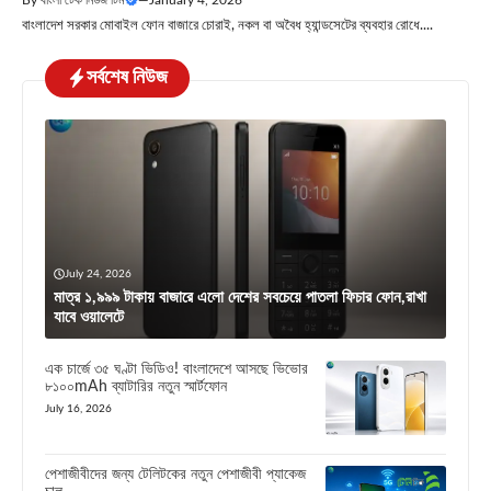
বাংলাদেশ সরকার মোবাইল ফোন বাজারে চোরাই, নকল বা অবৈধ হ্যান্ডসেটের ব্যবহার রোধে....
সর্বশেষ নিউজ
July 24, 2026
মাত্র ১,৯৯৯ টাকায় বাজারে এলো দেশের সবচেয়ে পাতলা ফিচার ফোন,রাখা
যাবে ওয়ালেটে
এক চার্জে ৩৫ ঘণ্টা ভিডিও! বাংলাদেশে আসছে ভিভোর
৮১০০mAh ব্যাটারির নতুন স্মার্টফোন
July 16, 2026
পেশাজীবীদের জন্য টেলিটকের নতুন পেশাজীবী প্যাকেজ