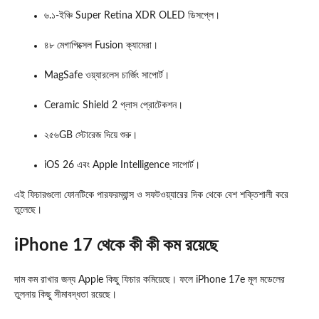
৬.১-ইঞ্চি Super Retina XDR OLED ডিসপ্লে।
৪৮ মেগাপিক্সেল Fusion ক্যামেরা।
MagSafe ওয়্যারলেস চার্জিং সাপোর্ট।
Ceramic Shield 2 গ্লাস প্রোটেকশন।
২৫৬GB স্টোরেজ দিয়ে শুরু।
iOS 26 এবং Apple Intelligence সাপোর্ট।
এই ফিচারগুলো ফোনটিকে পারফরম্যান্স ও সফটওয়্যারের দিক থেকে বেশ শক্তিশালী করে
তুলেছে।
iPhone 17 থেকে কী কী কম রয়েছে
দাম কম রাখার জন্য Apple কিছু ফিচার কমিয়েছে। ফলে iPhone 17e মূল মডেলের
তুলনায় কিছু সীমাবদ্ধতা রয়েছে।