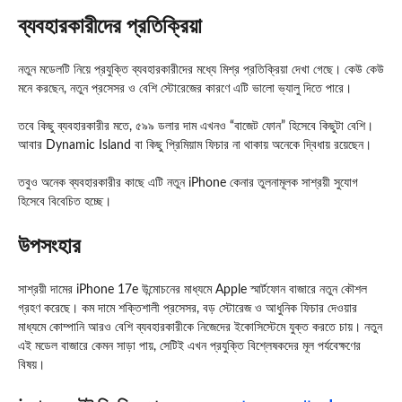
ব্যবহারকারীদের প্রতিক্রিয়া
নতুন মডেলটি নিয়ে প্রযুক্তি ব্যবহারকারীদের মধ্যে মিশ্র প্রতিক্রিয়া দেখা গেছে। কেউ কেউ
মনে করছেন, নতুন প্রসেসর ও বেশি স্টোরেজের কারণে এটি ভালো ভ্যালু দিতে পারে।
তবে কিছু ব্যবহারকারীর মতে, ৫৯৯ ডলার দাম এখনও “বাজেট ফোন” হিসেবে কিছুটা বেশি।
আবার Dynamic Island বা কিছু প্রিমিয়াম ফিচার না থাকায় অনেকে দ্বিধায় রয়েছেন।
তবুও অনেক ব্যবহারকারীর কাছে এটি নতুন iPhone কেনার তুলনামূলক সাশ্রয়ী সুযোগ
হিসেবে বিবেচিত হচ্ছে।
উপসংহার
সাশ্রয়ী দামের iPhone 17e উন্মোচনের মাধ্যমে Apple স্মার্টফোন বাজারে নতুন কৌশল
গ্রহণ করেছে। কম দামে শক্তিশালী প্রসেসর, বড় স্টোরেজ ও আধুনিক ফিচার দেওয়ার
মাধ্যমে কোম্পানি আরও বেশি ব্যবহারকারীকে নিজেদের ইকোসিস্টেমে যুক্ত করতে চায়। নতুন
এই মডেল বাজারে কেমন সাড়া পায়, সেটিই এখন প্রযুক্তি বিশ্লেষকদের মূল পর্যবেক্ষণের
বিষয়।