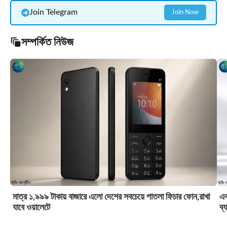
Join Telegram
Join Now
সম্পর্কিত নিউজ
মাত্র ১,৯৯৯ টাকায় বাজারে এলো দেশের সবচেয়ে পাতলা ফিচার ফোন,রাখা
এক
যাবে ওয়ালেটে
ব্