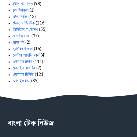
ইন্টারনেট টিপস
(98)
জন্ম নিবন্ধন
(1)
টেক নিউজ
(13)
টেকনোলজি টেক
(216)
ডিজিটাল বাংলাদেশ
(55)
নাগরিক সেবা
(37)
পাসপোর্ট
(2)
ব্যাংকিং ইনফো
(16)
ভোটার আইডি কার্ড
(4)
মোবাইল টিপস
(111)
মোবাইল ব্যাংকিং
(7)
মোবাইল রিভিউ
(121)
মোবাইল সিম
(85)