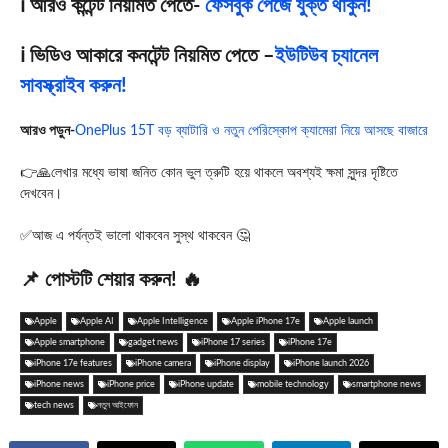
ℹ️ আরও কন্টেন্ট নিয়মিত পেতে-
ফেসবুক পেজে যুক্ত থাকুন!
ℹ️ ভিডিও আকারে কনটেন্ট নিয়মিত পেতে –
ইউটিউব চ্যানেল
সাবস্ক্রাইব করুন!
আরও পড়ুন-
OnePlus 15T বড় ব্যাটারি ও নতুন পেরিস্কোপ ক্যামেরা নিয়ে আসছে বাজারে
👉🙏লেখার মধ্যে ভাষা জনিত কোন ভুল ত্রুটি হয়ে থাকলে অবশ্যই ক্ষমা সুন্দর দৃষ্টিতে
দেখবেন।
✅আজ এ পর্যন্তই ভালো থাকবেন সুস্থ থাকবেন 🤔
📌 পোস্টটি শেয়ার করুন! 🔥
Apple
Apple AI
Apple Intelligence
Apple iPhone 17e
Apple launch
Apple smartphone
gadget news
iPhone 17 series
iPhone 17e
iPhone 17e features
iPhone camera
iPhone display
iPhone launch 2026
iPhone news
iPhone price
iPhone update
mobile technology
smartphone news
tech news
নতুন আইফোন