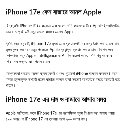
iPhone 17e কেন বাজারে আনল Apple
বিশ্বব্যাপী iPhone বিক্রি বাড়ানো এবং আরও বেশি ব্যবহারকারীকে Apple ইকোসিস্টেমে
আনার লক্ষ্যেই এই নতুন মডেল বাজারে এনেছে Apple।
প্রতিবেদন অনুযায়ী, iPhone 17e মূলত এমন ব্যবহারকারীদের জন্য তৈরি করা হয়েছে যারা
তুলনামূলক কম দামে নতুন প্রজন্মের Apple প্রযুক্তি ব্যবহার করতে চান। বিশেষ করে
কোম্পানির নতুন Apple Intelligence বা AI ফিচারগুলো আরও বেশি মানুষের কাছে
পৌঁছানোর লক্ষ্যও এর পেছনে রয়েছে।
বিশ্লেষকরা বলছেন, অনেক ব্যবহারকারী এখনও পুরোনো iPhone ব্যবহার করছেন। নতুন
কিন্তু তুলনামূলক সাশ্রয়ী মডেল বাজারে আনলে তারা সহজেই আপগ্রেড করতে আগ্রহী হতে
পারেন।
iPhone 17e এর দাম ও বাজারে আসার সময়
Apple জানিয়েছে, নতুন iPhone 17e এর প্রারম্ভিক মূল্য নির্ধারণ করা হয়েছে প্রায়
৫৯৯ ডলার, যা iPhone 17 এর তুলনায় প্রায় ২০০ ডলার কম।