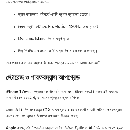
উল্লেখযোগ্য পার্থক্যগুলো হলো—
ডুয়াল ক্যামেরার পরিবর্তে একটি প্রধান ক্যামেরা রয়েছে।
স্ক্রিন কিছুটা ছোট এবং ProMotion 120Hz ডিসপ্লে নেই।
Dynamic Island ফিচার অনুপস্থিত।
কিছু প্রিমিয়াম ক্যামেরা ও ডিসপ্লে ফিচার বাদ দেওয়া হয়েছে।
তবে প্রসেসর ও সফটওয়্যার ফিচারের ক্ষেত্রে বড় কোনো আপস করা হয়নি।
স্টোরেজ ও পারফরম্যান্স আপগ্রেড
iPhone 17e-এর অন্যতম বড় পরিবর্তন হলো এর স্টোরেজ ক্ষমতা। নতুন এই মডেলের
বেস স্টোরেজ ২৫৬GB, যা আগের প্রজন্মের তুলনায় দ্বিগুণ।
এছাড়া A19 চিপ এবং নতুন C1X মডেম ব্যবহার করায় ফোনটির ডেটা গতি ও পারফরম্যান্স
আগের মডেলের তুলনায় উল্লেখযোগ্যভাবে উন্নত হয়েছে।
Apple বলছে, এই চিপসেটের মাধ্যমে গেমিং, ভিডিও স্ট্রিমিং ও AI-নির্ভর কাজ আরও দ্রুত