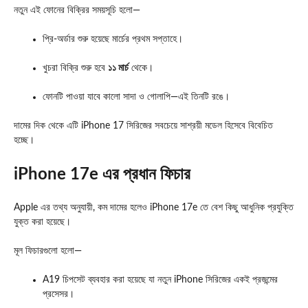
নতুন এই ফোনের বিক্রির সময়সূচি হলো—
প্রি-অর্ডার শুরু হয়েছে মার্চের প্রথম সপ্তাহে।
খুচরা বিক্রি শুরু হবে
১১ মার্চ
থেকে।
ফোনটি পাওয়া যাবে কালো সাদা ও গোলাপি—এই তিনটি রঙে।
দামের দিক থেকে এটি iPhone 17 সিরিজের সবচেয়ে সাশ্রয়ী মডেল হিসেবে বিবেচিত
হচ্ছে।
iPhone 17e এর প্রধান ফিচার
Apple এর তথ্য অনুযায়ী, কম দামের হলেও iPhone 17e তে বেশ কিছু আধুনিক প্রযুক্তি
যুক্ত করা হয়েছে।
মূল ফিচারগুলো হলো—
A19 চিপসেট ব্যবহার করা হয়েছে যা নতুন iPhone সিরিজের একই প্রজন্মের
প্রসেসর।