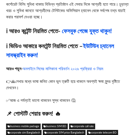
কর্পোরেট বিলিং সুবিধা থাকায় বিভিন্ন প্রতিষ্ঠান এই সেবার দিকে আগ্রহী হতে পারে। চূড়ান্ত
খরচ ও সুবিধা জানতে আগ্রহীদের টেলিটকের অফিসিয়াল চ্যানেল থেকে সর্বশেষ তথ্য যাচাই
করার পরামর্শ দেওয়া হচ্ছে।
ℹ️ আরও কন্টেন্ট নিয়মিত পেতে-
ফেসবুক পেজে যুক্ত থাকুন!
ℹ️ ভিডিও আকারে কনটেন্ট নিয়মিত পেতে –
ইউটিউব চ্যানেল
সাবস্ক্রাইব করুন!
আরও পড়ুন-
অনলাইনে সিমের মালিকানা পরিবর্তন ২০২৬ প্রক্রিয়া ও নিয়ম
👉🙏লেখার মধ্যে ভাষা জনিত কোন ভুল ত্রুটি হয়ে থাকলে অবশ্যই ক্ষমা সুন্দর দৃষ্টিতে
দেখবেন।
✅আজ এ পর্যন্তই ভালো থাকবেন সুস্থ থাকবেন 🤔
📌 পোস্টটি শেয়ার করুন! 🔥
business mobile package
business SIM BD
corporate call rate
corporate sim Bangladesh
corporate SIM price Bangladesh
corporate telecom BD