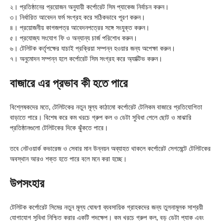
২। প্রতিষ্ঠানের প্রয়োজন অনুযায়ী কর্পোরেট সিম প্যাকেজ নির্বাচন করুন।
৩। নির্ধারিত আবেদন ফর্ম সংগ্রহ করে সঠিকভাবে পূরণ করুন।
৪। প্রয়োজনীয় কাগজপত্র আবেদনপত্রের সঙ্গে সংযুক্ত করুন।
৫। প্রযোজ্য সংযোগ ফি ও অন্যান্য চার্জ পরিশোধ করুন।
৬। টেলিটক কর্তৃপক্ষের যাচাই প্রক্রিয়া সম্পন্ন হওয়ার জন্য অপেক্ষা করুন।
৭। অনুমোদন সম্পন্ন হলে কর্পোরেট সিম সংগ্রহ করে অ্যাক্টিভ করুন।
বাজারে এর প্রভাব কী হতে পারে
বিশ্লেষকদের মতে, টেলিটকের নতুন মূল্য কাঠামো কর্পোরেট টেলিকম বাজারে প্রতিযোগিতা
বাড়াতে পারে। বিশেষ করে কম খরচে গ্রুপ কল ও ডেটা সুবিধা পেলে ছোট ও মাঝারি
প্রতিষ্ঠানগুলো টেলিটকের দিকে ঝুঁকতে পারে।
তবে নেটওয়ার্ক কভারেজ ও সেবার মান উন্নয়ন অব্যাহত থাকলে কর্পোরেট সেগমেন্টে টেলিটকের
অবস্থান আরও শক্ত হতে পারে বলে মনে করা হচ্ছে।
উপসংহার
টেলিটক কর্পোরেট সিমের নতুন মূল্য ঘোষণা ব্যবসায়িক গ্রাহকদের জন্য তুলনামূলক সাশ্রয়ী
যোগাযোগ সুবিধা নিশ্চিত করার একটি পদক্ষেপ। কম খরচে গ্রুপ কল, বড় ডেটা প্যাক এবং