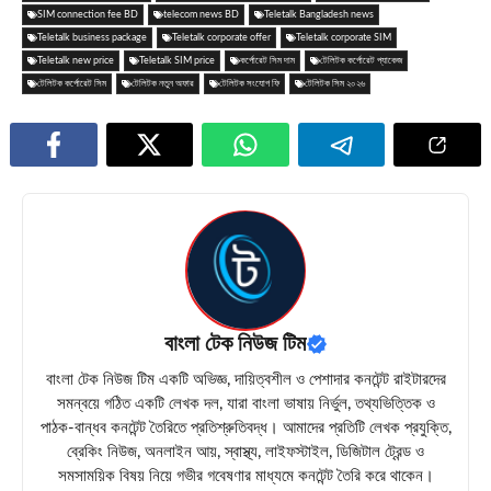
SIM connection fee BD
telecom news BD
Teletalk Bangladesh news
Teletalk business package
Teletalk corporate offer
Teletalk corporate SIM
Teletalk new price
Teletalk SIM price
কর্পোরেট সিম দাম
টেলিটক কর্পোরেট প্যাকেজ
টেলিটক কর্পোরেট সিম
টেলিটক নতুন অফার
টেলিটক সংযোগ ফি
টেলিটক সিম ২০২৬
বাংলা টেক নিউজ টিম
বাংলা টেক নিউজ টিম একটি অভিজ্ঞ, দায়িত্বশীল ও পেশাদার কনটেন্ট রাইটারদের
সমন্বয়ে গঠিত একটি লেখক দল, যারা বাংলা ভাষায় নির্ভুল, তথ্যভিত্তিক ও
পাঠক-বান্ধব কনটেন্ট তৈরিতে প্রতিশ্রুতিবদ্ধ। আমাদের প্রতিটি লেখক প্রযুক্তি,
ব্রেকিং নিউজ, অনলাইন আয়, স্বাস্থ্য, লাইফস্টাইল, ডিজিটাল ট্রেন্ড ও
সমসাময়িক বিষয় নিয়ে গভীর গবেষণার মাধ্যমে কনটেন্ট তৈরি করে থাকেন।