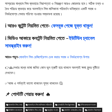
সাশ্রয়ের মাধ্যমে সিম ব্যবহারে নিরাপত্তা ও নিয়ন্ত্রণ আরও জোরদার হবে। সঠিক তথ্য ও
বৈধ পরিচয় ব্যবহার করে অনলাইনে সিম মালিকানা পরিবর্তন ভবিষ্যতে একটি সহজ ও
নির্ভরযোগ্য সেবায় পরিণত হওয়ার সম্ভাবনা রয়েছে।
ℹ️ আরও কন্টেন্ট নিয়মিত পেতে-
ফেসবুক পেজে যুক্ত থাকুন!
ℹ️ ভিডিও আকারে কনটেন্ট নিয়মিত পেতে –
ইউটিউব চ্যানেল
সাবস্ক্রাইব করুন!
আরও পড়ুন-
মোবাইল সিম রেজিস্ট্রেশন চেক করার সহজ ও নির্ভরযোগ্য উপায়
👉🙏লেখার মধ্যে ভাষা জনিত কোন ভুল ত্রুটি হয়ে থাকলে অবশ্যই ক্ষমা সুন্দর দৃষ্টিতে
দেখবেন।
✅আজ এ পর্যন্তই ভালো থাকবেন সুস্থ থাকবেন 🤔
📌 পোস্টটি শেয়ার করুন! 🔥
অনলাইন সিম সেবা
অনলাইনে সিম মালিকানা পরিবর্তন
এনআইডি সিম ট্রান্সফার
টেলিযোগাযোগ সংবাদ
ডিজিটাল বাংলাদেশ
ডিজিটাল সিম সেবা
প্রযুক্তি সংবাদ
মোবাইল অপারেটর সেবা
মোবাইল নিরাপত্তা