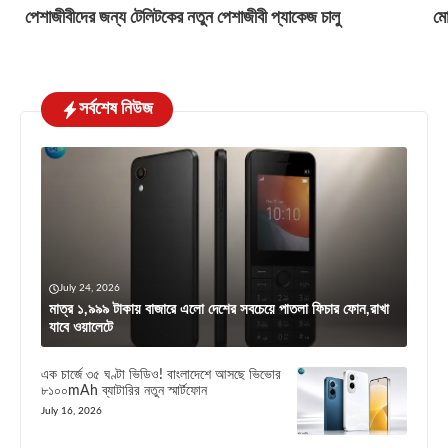
পেশাজীবীদের জন্য টেলিটকের নতুন পেশাজীবী প্যাকেজ চালু
মো
সর্বশেষ নিউজ
July 24, 2026
মাত্র ১,৯৯৯ টাকায় বাজারে এলো দেশের সবচেয়ে পাতলা ফিচার ফোন,রাখা
যাবে ওয়ালেটে
এক চার্জে ৩৫ ঘণ্টা ভিডিও! বাংলাদেশে আসছে ভিভোর
৮১০০mAh ব্যাটারির নতুন স্মার্টফোন
July 16, 2026