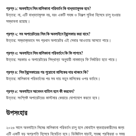
প্রশ্ন ১: অনলাইনে সিম মালিকানা পরিবর্তন কি বাধ্যতামূলক হবে?
উত্তর: না, এটি বাধ্যতামূলক নয়, বরং একটি সহজ ও বিকল্প সুবিধা হিসেবে চালু হওয়ার
সম্ভাবনা রয়েছে।
প্রশ্ন ২: সব অপারেটরের সিম কি অনলাইনে ট্রান্সফার করা যাবে?
উত্তর: সম্ভাব্যভাবে সব প্রধান অপারেটর এই সেবার আওতায় আসতে পারে।
প্রশ্ন ৩: অনলাইনে সিম মালিকানা পরিবর্তনে কি ফি লাগবে?
উত্তর: সরকার ও অপারেটরের সিদ্ধান্ত অনুযায়ী নামমাত্র ফি নির্ধারিত হতে পারে।
প্রশ্ন ৪: সিম ট্রান্সফারের পর পুরোনো মালিকের দায় থাকবে কি?
উত্তর: মালিকানা পরিবর্তনের পর সব দায় নতুন মালিকের ওপর বর্তাবে।
প্রশ্ন ৫: অনলাইনে আবেদন বাতিল হলে কী করবেন?
উত্তর: সংশ্লিষ্ট অপারেটরের কাস্টমার কেয়ারে যোগাযোগ করতে হবে।
উপসংহার
২০২৬ সালে অনলাইনে সিমের মালিকানা পরিবর্তন চালু হলে মোবাইল ব্যবহারকারীদের জন্য
এটি একটি বড় অগ্রগতি হিসেবে বিবেচিত হবে। ডিজিটাল যাচাই, স্বচ্ছ প্রক্রিয়া ও সময়