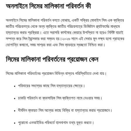
অনলাইনে সিমের মালিকানা পরিবর্তন কী
অনলাইনে সিমের মালিকানা পরিবর্তন বলতে বোঝায়, একটি সক্রিয় মোবাইল সিম এক ব্যক্তির
জাতীয় পরিচয়পত্র থেকে অন্য ব্যক্তির জাতীয় পরিচয়পত্রে ডিজিটাল প্ল্যাটফর্মের মাধ্যমে
হস্তান্তর করার প্রক্রিয়া। এতে সরাসরি কাস্টমার কেয়ারে উপস্থিত না হয়েও নির্দিষ্ট যাচাই
সম্পন্ন করে সিম ট্রান্সফার করা সম্ভব হয়।২০২৬ সালে এই সেবার মূল লক্ষ্য হলো গ্রাহকের
ভোগান্তি কমানো, সময় সাশ্রয় করা এবং সিম ব্যবহারে স্বচ্ছতা নিশ্চিত করা।
সিমের মালিকানা পরিবর্তনের প্রয়োজন কেন
সিমের মালিকানা পরিবর্তনের প্রয়োজন বিভিন্ন বাস্তব পরিস্থিতিতে দেখা যায়।
পরিবারের সদস্যের কাছে সিম হস্তান্তরের ক্ষেত্রে।
চাকরি পরিবর্তন বা ব্যবসায়িক সিম ব্যক্তিগত নামে নেওয়ার সময়।
দীর্ঘদিন ব্যবহৃত সিম অন্যের কাছে বিক্রি বা হস্তান্তর করার প্রয়োজনে।
পুরোনো এনআইডির পরিবর্তে হালনাগাদ তথ্য যুক্ত করতে।