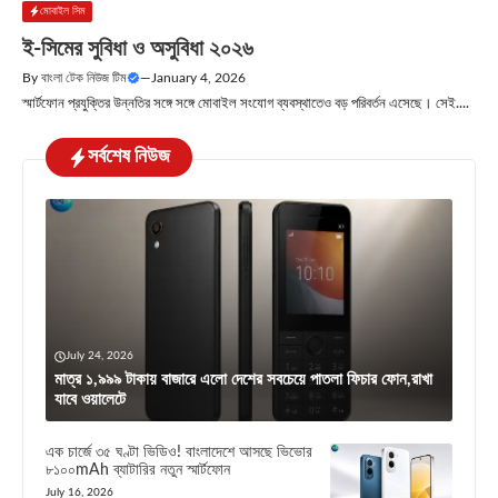
মোবাইল সিম
ই-সিমের সুবিধা ও অসুবিধা ২০২৬
By
বাংলা টেক নিউজ টিম
—
January 4, 2026
স্মার্টফোন প্রযুক্তির উন্নতির সঙ্গে সঙ্গে মোবাইল সংযোগ ব্যবস্থাতেও বড় পরিবর্তন এসেছে। সেই....
সর্বশেষ নিউজ
July 24, 2026
মাত্র ১,৯৯৯ টাকায় বাজারে এলো দেশের সবচেয়ে পাতলা ফিচার ফোন,রাখা
যাবে ওয়ালেটে
এক চার্জে ৩৫ ঘণ্টা ভিডিও! বাংলাদেশে আসছে ভিভোর
৮১০০mAh ব্যাটারির নতুন স্মার্টফোন
July 16, 2026