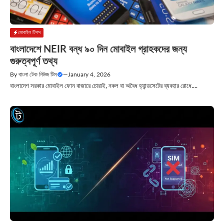
মোবাইল টিপস
বাংলাদেশে NEIR বন্ধ ৯০ দিন মোবাইল গ্রাহকদের জন্য
গুরুত্বপূর্ণ তথ্য
By
বাংলা টেক নিউজ টিম
—
January 4, 2026
বাংলাদেশ সরকার মোবাইল ফোন বাজারে চোরাই, নকল বা অবৈধ হ্যান্ডসেটের ব্যবহার রোধে....