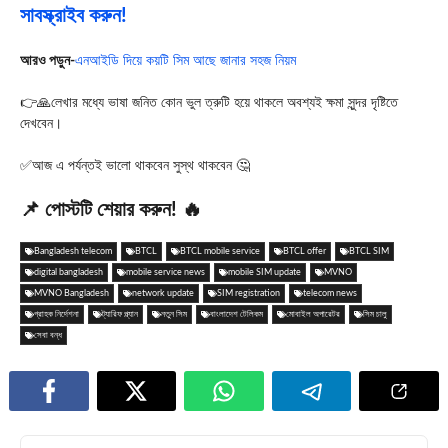
সাবস্ক্রাইব করুন!
আ
রও পড়ুন-
এনআইডি দিয়ে কয়টি সিম আছে জানার সহজ নিয়ম
👉🙏লেখার মধ্যে ভাষা জনিত কোন ভুল ত্রুটি হয়ে থাকলে অবশ্যই ক্ষমা সুন্দর দৃষ্টিতে
দেখবেন।
✅আজ এ পর্যন্তই ভালো থাকবেন সুস্থ থাকবেন 🤔
📌 পোস্টটি শেয়ার করুন! 🔥
Bangladesh telecom
BTCL
BTCL mobile service
BTCL offer
BTCL SIM
digital bangladesh
mobile service news
mobile SIM update
MVNO
MVNO Bangladesh
network update
SIM registration
telecom news
গ্রাহক নির্দেশনা
ট্যারিফ প্ল্যান
নতুন সিম
বাংলাদেশ টেলিকম
মোবাইল অপারেটর
সিম চালু
সেবা বন্ধ