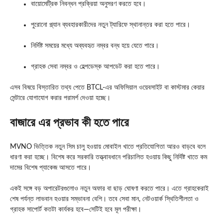
বায়োমেট্রিক নিবন্ধন প্রক্রিয়া অনুসরণ করতে হবে।
পুরোনো প্ল্যান ব্যবহারকারীদের নতুন ট্যারিফে স্থানান্তর করা হতে পারে।
নির্দিষ্ট সময়ের মধ্যে অব্যবহৃত নম্বর বন্ধ হয়ে যেতে পারে।
গ্রাহক সেবা নম্বর ও হেল্পডেস্ক আপডেট করা হতে পারে।
এসব বিষয়ে বিস্তারিত তথ্য পেতে BTCL-এর অফিসিয়াল ওয়েবসাইট বা কাস্টমার কেয়ার
সেন্টারে যোগাযোগ করার পরামর্শ দেওয়া হচ্ছে।
বাজারে এর প্রভাব কী হতে পারে
MVNO ভিত্তিক নতুন সিম চালু হওয়ায় মোবাইল খাতে প্রতিযোগিতা আরও বাড়বে বলে
ধারণা করা হচ্ছে। বিশেষ করে সরকারি তত্ত্বাবধানে পরিচালিত হওয়ায় কিছু নির্দিষ্ট খাতে কম
দামের বিশেষ প্যাকেজ আসতে পারে।
একই সঙ্গে বড় অপারেটরগুলোও নতুন অফার বা ছাড় ঘোষণা করতে পারে। এতে গ্রাহকেরাই
শেষ পর্যন্ত লাভবান হওয়ার সম্ভাবনা বেশি। তবে সেবা মান, নেটওয়ার্ক স্থিতিশীলতা ও
গ্রাহক সাপোর্ট কতটা কার্যকর হবে—সেটিই হবে মূল পরীক্ষা।