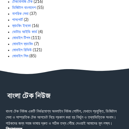
টেকনোলজি টেক
(216)
ডিজিটাল বাংলাদেশ
(55)
নাগরিক সেবা
(37)
পাসপোর্ট
(2)
ব্যাংকিং ইনফো
(16)
ভোটার আইডি কার্ড
(4)
মোবাইল টিপস
(111)
মোবাইল ব্যাংকিং
(7)
মোবাইল রিভিউ
(121)
মোবাইল সিম
(85)
বাংলা টেক নিউজ একটি নির্ভরযোগ্য অনলাইন নিউজ পোর্টাল, যেখানে প্রযুক্তি, ডিজিটাল
সেবা ও সাম্প্রতিক টেক আপডেট নিয়ে প্রকাশ করা হয় নির্ভুল ও তথ্যভিত্তিক সংবাদ।
পাঠকদের জন্য সহজ ভাষায় দ্রুত ও সঠিক তথ্য পৌঁছে দেওয়াই আমাদের মূল লক্ষ্য।