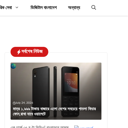
রিক সেবা
ডিজিটাল বাংলাদেশ
অন্যান্য
সর্বশেষ নিউজ
July 24, 2026
মাত্র ১,৯৯৯ টাকায় বাজারে এলো দেশের সবচেয়ে পাতলা ফিচার
ফোন,রাখা যাবে ওয়ালেটে
এক চার্জে ৩৫ ঘণ্টা ভিডিও! বাংলাদেশে আসছে