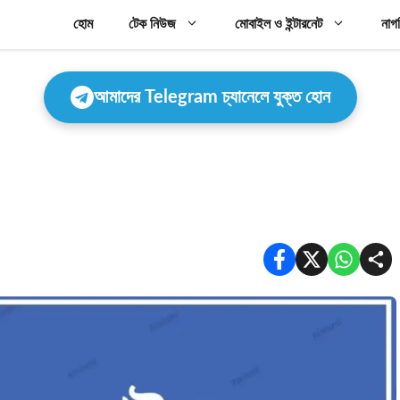
হোম
টেক নিউজ
মোবাইল ও ইন্টারনেট
নাগ
আমাদের Telegram চ্যানেলে যুক্ত হোন