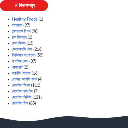
⚡ বিভাগসমূহ
Healthy Foods
(1)
অন্যান্য
(97)
ইন্টারনেট টিপস
(98)
জন্ম নিবন্ধন
(1)
টেক নিউজ
(13)
টেকনোলজি টেক
(216)
ডিজিটাল বাংলাদেশ
(55)
নাগরিক সেবা
(37)
পাসপোর্ট
(2)
ব্যাংকিং ইনফো
(16)
ভোটার আইডি কার্ড
(4)
মোবাইল টিপস
(111)
মোবাইল ব্যাংকিং
(7)
মোবাইল রিভিউ
(121)
মোবাইল সিম
(85)