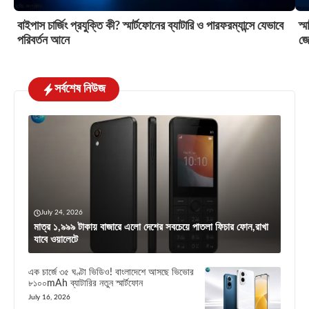
বাইপাস চার্জিং প্রযুক্তি কী? স্মার্টফোনের ব্যাটারি ও পারফরম্যান্সে যেভাবে
স্
পরিবর্তন আনে
জে
সর্বশেষ নিউজ
July 24, 2026
মাত্র ১,৯৯৯ টাকায় বাজারে এলো দেশের সবচেয়ে পাতলা ফিচার ফোন,রাখা
যাবে ওয়ালেটে
এক চার্জে ৩৫ ঘণ্টা ভিডিও! বাংলাদেশে আসছে ভিভোর
৮১০০mAh ব্যাটারির নতুন স্মার্টফোন
July 16, 2026