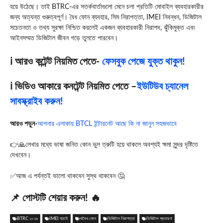
হয়ে উঠেছে। তাই BTRC-এর সতর্কবার্তাগুলো মেনে চলা প্রতিটি মোবাইল ব্যবহারকারীর
জন্য অত্যন্ত গুরুত্বপূর্ণ। বৈধ ফোন ব্যবহার, সিম নিরাপত্তা, IMEI নিবন্ধন, ডিজিটাল
সচেতনতা ও তথ্য সুরক্ষা নিশ্চিত করলেই একজন ব্যবহারকারী নিরাপদ, ঝুঁকিমুক্ত এবং
আইনসম্মত ডিজিটাল জীবন গড়ে তুলতে পারবেন।
ℹ️ আরও কন্টেন্ট নিয়মিত পেতে-
ফেসবুক পেজে যুক্ত থাকুন!
ℹ️ ভিডিও আকারে কনটেন্ট নিয়মিত পেতে –
ইউটিউব চ্যানেল
সাবস্ক্রাইব করুন!
আরও পড়ুন-
আপনার এলাকায় BTCL ইন্টারনেট আছে কি না জানুন সহজভাবে
👉🙏লেখার মধ্যে ভাষা জনিত কোন ভুল ত্রুটি হয়ে থাকলে অবশ্যই ক্ষমা সুন্দর দৃষ্টিতে
দেখবেন।
✅আজ এ পর্যন্তই ভালো থাকবেন সুস্থ থাকবেন 🤔
📌 পোস্টটি শেয়ার করুন! 🔥
BTRC ২০২৬
IMEI যাচাই
অবৈধ ফোন
ডিজিটাল নিরাপত্তা
ডিজিটাল প্রতারণা