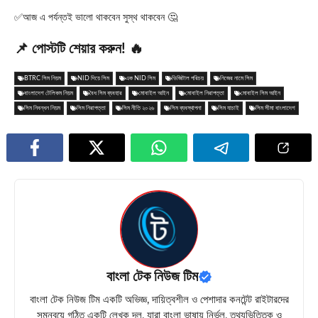
✅আজ এ পর্যন্তই ভালো থাকবেন সুস্থ থাকবেন 🤔
📌 পোস্টটি শেয়ার করুন! 🔥
BTRC সিম নিয়ম
NID দিয়ে সিম
এক NID সিম
ডিজিটাল পরিচয়
নিজের নামে সিম
বাংলাদেশ টেলিকম নিয়ম
বৈধ সিম ব্যবহার
মোবাইল আইন
মোবাইল নিরাপত্তা
মোবাইল সিম আইন
সিম নিবন্ধন নিয়ম
সিম নিরাপত্তা
সিম নীতি ২০২৬
সিম ব্যবস্থাপনা
সিম যাচাই
সিম সীমা বাংলাদেশ
বাংলা টেক নিউজ টিম
বাংলা টেক নিউজ টিম একটি অভিজ্ঞ, দায়িত্বশীল ও পেশাদার কনটেন্ট রাইটারদের
সমন্বয়ে গঠিত একটি লেখক দল, যারা বাংলা ভাষায় নির্ভুল, তথ্যভিত্তিক ও