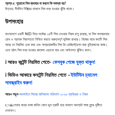
প্রশ্ন ৫: পুরোনো সিম ব্যবহার না করলে কি সমস্যা হয়?
উত্তর: দীর্ঘদিন নিষ্ক্রিয় থাকলে সিম বন্ধ হওয়ার ঝুঁকি থাকে।
উপসংহার
বাংলাদেশে একটি NID দিয়ে সর্বোচ্চ ১৫টি সিম নেওয়ার নিয়ম চালু রয়েছে, যা সিম অপব্যবহার
রোধ ও গ্রাহক নিরাপত্তা নিশ্চিত করতে গুরুত্বপূর্ণ ভূমিকা রাখছে। নিজের নামে কতটি সিম
আছে তা নিয়মিত চেক করা এবং অপ্রয়োজনীয় সিম ডি-রেজিস্ট্রেশন করা বুদ্ধিমানের কাজ।
এতে হঠাৎ সিম বন্ধ হওয়ার ঝামেলা এড়ানো যায় এবং আইনগত ঝুঁকিও কমে।
ℹ️ আরও কন্টেন্ট নিয়মিত পেতে-
ফেসবুক পেজে যুক্ত থাকুন!
ℹ️ ভিডিও আকারে কনটেন্ট নিয়মিত পেতে –
ইউটিউব চ্যানেল
সাবস্ক্রাইব করুন!
আরও পড়ুন-
অনলাইনে সিমের মালিকানা পরিবর্তন ২০২৬ প্রক্রিয়া ও নিয়ম
👉🙏লেখার মধ্যে ভাষা জনিত কোন ভুল ত্রুটি হয়ে থাকলে অবশ্যই ক্ষমা সুন্দর দৃষ্টিতে
দেখবেন।