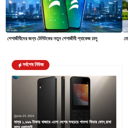
পেশাজীবীদের জন্য টেলিটকের নতুন পেশাজীবী প্যাকেজ চালু
মো
সর্বশেষ নিউজ
July 24, 2026
মাত্র ১,৯৯৯ টাকায় বাজারে এলো দেশের সবচেয়ে পাতলা ফিচার ফোন,রাখা
যাবে ওয়ালেটে