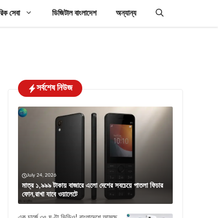
রিক সেবা
ডিজিটাল বাংলাদেশ
অন্যান্য
সর্বশেষ নিউজ
July 24, 2026
মাত্র ১,৯৯৯ টাকায় বাজারে এলো দেশের সবচেয়ে পাতলা ফিচার
ফোন,রাখা যাবে ওয়ালেটে
এক চার্জে ৩৫ ঘণ্টা ভিডিও! বাংলাদেশে আসছে