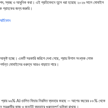
াপদ, স্বচ্ছ ও আধুনিক করা। এই প্রতিবেদনে তুলে ধরা হয়েছে ২০২৬ সালে মোবাইল
যেক গ্রাহকের জন্য জরুরি।
ার্টফোন
আকৃষ্ট হচ্ছে। একটি সরকারি জরিপে দেখা গেছে, প্রায় বিশাল সংখ্যক লোক
র্যন্ত মোবাইলের গুরুত্ব আরও বাড়াতে পারে।
কারীর প্রায় ৯৬% AI‑চালিত ফিচার নিয়মিত ব্যবহার করছে — আগের বছরের ৮৮% থেকে
রঞ্জামীয় কাজ ও কনটেন্ট ব্যবহারে গুরুত্বপূর্ণ ভূমিকা রাখছে।