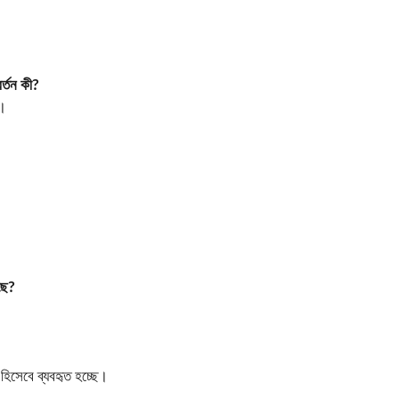
র্তন কী?
া।
ছে?
হিসেবে ব্যবহৃত হচ্ছে।