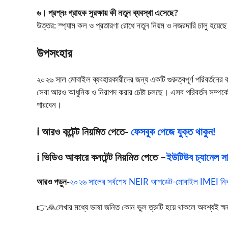
৬। প্রশ্নঃ গ্রাহক সুরক্ষায় কী নতুন ব্যবস্থা এসেছে?
উত্তর: স্প্যাম কল ও প্রতারণা রোধে নতুন নিয়ম ও নজরদারি চালু হয়েছ
উপসংহার
২০২৬ সাল মোবাইল ব্যবহারকারীদের জন্য একটি গুরুত্বপূর্ণ পরিবর্তনের বছ
সেবা আরও আধুনিক ও নিরাপদ করার চেষ্টা চলছে। এসব পরিবর্তন সম্পর্
পারবেন।
ℹ️ আরও কন্টেন্ট নিয়মিত পেতে-
ফেসবুক পেজে যুক্ত থাকুন!
ℹ️ ভিডিও আকারে কনটেন্ট নিয়মিত পেতে –
ইউটিউব চ্যানেল সাব
আরও পড়ুন-
২০২৬ সালের সর্বশেষ NEIR আপডেট-মোবাইল IMEI নিবন
👉🙏লেখার মধ্যে ভাষা জনিত কোন ভুল ত্রুটি হয়ে থাকলে অবশ্যই ক্ষমা স