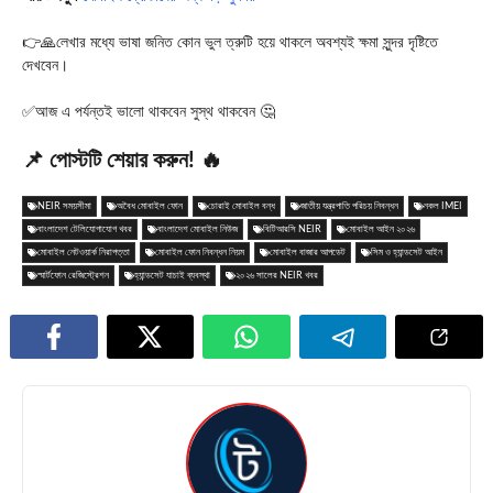
👉🙏লেখার মধ্যে ভাষা জনিত কোন ভুল ত্রুটি হয়ে থাকলে অবশ্যই ক্ষমা সুন্দর দৃষ্টিতে
দেখবেন।
✅আজ এ পর্যন্তই ভালো থাকবেন সুস্থ থাকবেন 🤔
📌 পোস্টটি শেয়ার করুন! 🔥
NEIR সময়সীমা
অবৈধ মোবাইল ফোন
চোরাই মোবাইল বন্ধ
জাতীয় যন্ত্রপাতি পরিচয় নিবন্ধন
নকল IMEI
বাংলাদেশ টেলিযোগাযোগ খবর
বাংলাদেশ মোবাইল নিউজ
বিটিআরসি NEIR
মোবাইল আইন ২০২৬
মোবাইল নেটওয়ার্ক নিরাপত্তা
মোবাইল ফোন নিবন্ধন নিয়ম
মোবাইল বাজার আপডেট
সিম ও হ্যান্ডসেট আইন
স্মার্টফোন রেজিস্ট্রেশন
হ্যান্ডসেট যাচাই ব্যবস্থা
২০২৬ সালের NEIR খবর