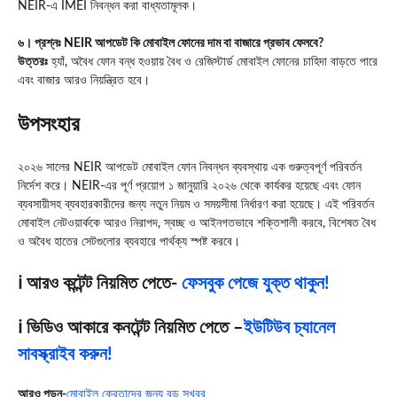
NEIR-এ IMEI নিবন্ধন করা বাধ্যতামূলক।
৬। প্রশ্নঃ NEIR আপডেট কি মোবাইল ফোনের দাম বা বাজারে প্রভাব ফেলবে?
উত্তরঃ
হ্যাঁ, অবৈধ ফোন বন্ধ হওয়ায় বৈধ ও রেজিস্টার্ড মোবাইল ফোনের চাহিদা বাড়তে পারে
এবং বাজার আরও নিয়ন্ত্রিত হবে।
উপসংহার
২০২৬ সালের NEIR আপডেট মোবাইল ফোন নিবন্ধন ব্যবস্থায় এক গুরুত্বপূর্ণ পরিবর্তন
নির্দেশ করে। NEIR-এর পূর্ণ প্রয়োগ ১ জানুয়ারি ২০২৬ থেকে কার্যকর হয়েছে এবং ফোন
ব্যবসায়ীসহ ব্যবহারকারীদের জন্য নতুন নিয়ম ও সময়সীমা নির্ধারণ করা হয়েছে। এই পরিবর্তন
মোবাইল নেটওয়ার্ককে আরও নিরাপদ, স্বচ্ছ ও আইনগতভাবে শক্তিশালী করবে, বিশেষত বৈধ
ও অবৈধ হাতের সেটগুলোর ব্যবহারে পার্থক্য স্পষ্ট করবে।
ℹ️ আরও কন্টেন্ট নিয়মিত পেতে-
ফেসবুক পেজে যুক্ত থাকুন!
ℹ️ ভিডিও আকারে কনটেন্ট নিয়মিত পেতে –
ইউটিউব চ্যানেল
সাবস্ক্রাইব করুন!
আরও পড়ুন-
মোবাইল ক্রেতাদের জন্য বড় সুখবর