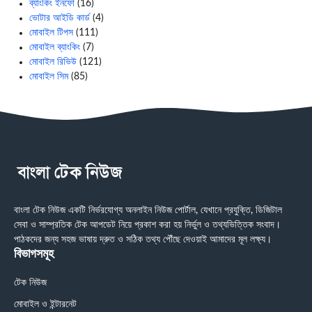
ব্যাংকিং ইনফো
(16)
ভোটার আইডি কার্ড
(4)
মোবাইল টিপস
(111)
মোবাইল ব্যাংকিং
(7)
মোবাইল রিভিউ
(121)
মোবাইল সিম
(85)
বাংলা টেক নিউজ একটি নির্ভরযোগ্য অনলাইন নিউজ পোর্টাল, যেখানে প্রযুক্তি, ডিজিটাল
সেবা ও সাম্প্রতিক টেক আপডেট নিয়ে প্রকাশ করা হয় নির্ভুল ও তথ্যভিত্তিক সংবাদ।
পাঠকদের জন্য সহজ ভাষায় দ্রুত ও সঠিক তথ্য পৌঁছে দেওয়াই আমাদের মূল লক্ষ্য।
বিভাগসমূহ
টেক নিউজ
মোবাইল ও ইন্টারনেট