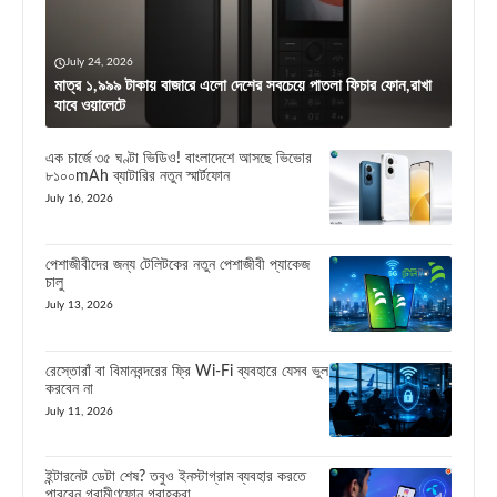
July 24, 2026
মাত্র ১,৯৯৯ টাকায় বাজারে এলো দেশের সবচেয়ে পাতলা ফিচার ফোন,রাখা
যাবে ওয়ালেটে
এক চার্জে ৩৫ ঘণ্টা ভিডিও! বাংলাদেশে আসছে ভিভোর
৮১০০mAh ব্যাটারির নতুন স্মার্টফোন
July 16, 2026
পেশাজীবীদের জন্য টেলিটকের নতুন পেশাজীবী প্যাকেজ
চালু
July 13, 2026
রেস্তোরাঁ বা বিমানবন্দরের ফ্রি Wi-Fi ব্যবহারে যেসব ভুল
করবেন না
July 11, 2026
ইন্টারনেট ডেটা শেষ? তবুও ইনস্টাগ্রাম ব্যবহার করতে
পারবেন গ্রামীণফোন গ্রাহকরা