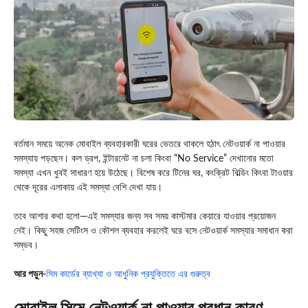
বর্তমান সময়ে অনেক মোবাইল ব্যবহারকারী ঘরের ভেতরে থাকলে হঠাৎ নেটওয়ার্ক না পাওয়ার
সমস্যায় পড়ছেন। কল ড্রপ, ইন্টারনেট না চলা কিংবা “No Service” দেখানোর মতো
সমস্যা এখন খুবই সাধারণ হয়ে উঠেছে। বিশেষ করে টিনের ঘর, কংক্রিট বিল্ডিং কিংবা টাওয়ার
থেকে দূরের এলাকায় এই সমস্যা বেশি দেখা যায়।
তবে আশার কথা হলো—এই সমস্যার জন্য সব সময় কাস্টমার কেয়ারে যাওয়ার প্রয়োজন
নেই। কিছু সহজ সেটিংস ও কৌশল ব্যবহার করলেই ঘরে বসে নেটওয়ার্ক সমস্যার সমাধান করা
সম্ভব।
আর পড়ুন-
সিম কার্ডের ব্যাখ্যা ও আধুনিক প্রযুক্তিতে এর গুরুত্ব