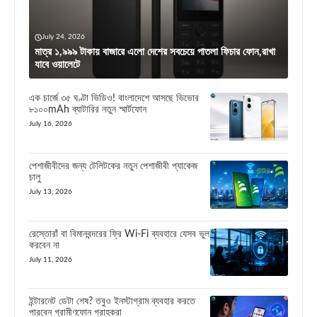
July 24, 2026
মাত্র ১,৯৯৯ টাকায় বাজারে এলো দেশের সবচেয়ে পাতলা ফিচার ফোন,রাখা
যাবে ওয়ালেটে
এক চার্জে ৩৫ ঘণ্টা ভিডিও! বাংলাদেশে আসছে ভিভোর
৮১০০mAh ব্যাটারির নতুন স্মার্টফোন
July 16, 2026
পেশাজীবীদের জন্য টেলিটকের নতুন পেশাজীবী প্যাকেজ
চালু
July 13, 2026
রেস্তোরাঁ বা বিমানবন্দরের ফ্রি Wi-Fi ব্যবহারে যেসব ভুল
করবেন না
July 11, 2026
ইন্টারনেট ডেটা শেষ? তবুও ইনস্টাগ্রাম ব্যবহার করতে
পারবেন গ্রামীণফোন গ্রাহকরা