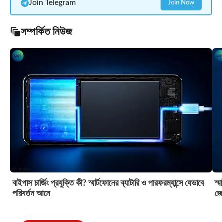
Join Telegram
Join Now
সম্পর্কিত নিউজ
বাইপাস চার্জিং প্রযুক্তি কী? স্মার্টফোনের ব্যাটারি ও পারফরম্যান্সে যেভাবে
স্
পরিবর্তন আনে
জে