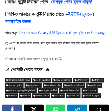
ℹ️ আরও কন্টেন্ট নিয়মিত পেতে-
ফেসবুক পেজে যুক্ত থাকুন!
ℹ️ ভিডিও আকারে কনটেন্ট নিয়মিত পেতে –
ইউটিউব চ্যানেল
সাবস্ক্রাইব করুন!
আরও পড়ুন-
চিপের দাম বাড়ায় Galaxy S26 উন্মোচন করেই মূল্য বৃদ্ধি করল Samsung
👉🙏লেখার মধ্যে ভাষা জনিত কোন ভুল ত্রুটি হয়ে থাকলে অবশ্যই ক্ষমা সুন্দর দৃষ্টিতে
দেখবেন।
✅আজ এ পর্যন্তই ভালো থাকবেন সুস্থ থাকবেন 🤔
📌 পোস্টটি শেয়ার করুন! 🔥
Bangladesh tech news
credit card EMI
easy installment
EMI বাংলাদেশ
EMI সুবিধা
finance option
gadget news
installment plan
mobile installment
mobile loan
online shopping Bangladesh
smartphone EMI
smartphone offer
tech update
কিস্তি নিয়ম
কিস্তি শর্ত
কিস্তিতে মোবাইল
ডাউন পেমেন্ট
মোবাইল কেনা
মোবাইল ফাইন্যান্সিং