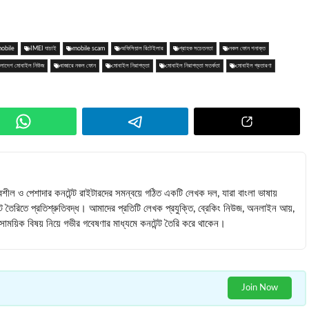
mobile
IMEI যাচাই
mobile scam
অফিসিয়াল রিটেইলার
গ্রাহক সচেতনতা
নকল ফোন শনাক্ত
ংলাদেশ মোবাইল নিউজ
বাজারে নকল ফোন
মোবাইল নিরাপত্তা
মোবাইল নিরাপত্তা সতর্কতা
মোবাইল প্রতারণা
বশীল ও পেশাদার কনটেন্ট রাইটারদের সমন্বয়ে গঠিত একটি লেখক দল, যারা বাংলা ভাষায়
ন্ট তৈরিতে প্রতিশ্রুতিবদ্ধ। আমাদের প্রতিটি লেখক প্রযুক্তি, ব্রেকিং নিউজ, অনলাইন আয়,
 সমসাময়িক বিষয় নিয়ে গভীর গবেষণার মাধ্যমে কনটেন্ট তৈরি করে থাকেন।
Join Now