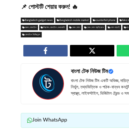
📌 পোস্টটি শেয়ার করুন! 🔥
Bangladesh gadget news
Bangladesh mobile market
counterfeit phone
fake 
নকল মোবাইল
নিরাপদ মোবাইল কেনাকাটা
ফেক ফোন
ফেক ফোন প্রতিরোধ
ফোন যাচাই
বা
মোবাইল ভিজিলেন্স
বাংলা টেক নিউজ টিম
বাংলা টেক নিউজ টিম একটি অভিজ্ঞ, দায়িত্
নির্ভুল, তথ্যভিত্তিক ও পাঠক-বান্ধব কনটে
স্বাস্থ্য, লাইফস্টাইল, ডিজিটাল ট্রেন্ড ও
Join WhatsApp