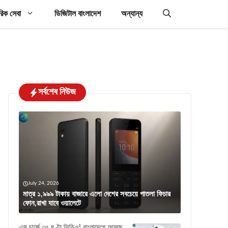
রিক সেবা
ডিজিটাল বাংলাদেশ
অন্যান্য
সর্বশেষ নিউজ
July 24, 2026
মাত্র ১,৯৯৯ টাকায় বাজারে এলো দেশের সবচেয়ে পাতলা ফিচার
ফোন,রাখা যাবে ওয়ালেটে
এক চার্জে ৩৫ ঘণ্টা ভিডিও! বাংলাদেশে আসছে