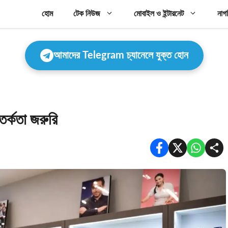
হোম
টেক নিউজ
মোবাইল ও ইন্টারনেট
নাগ
আমাদের Telegram চ্যানেলে যুক্ত হোন
র্কতা জরুরি