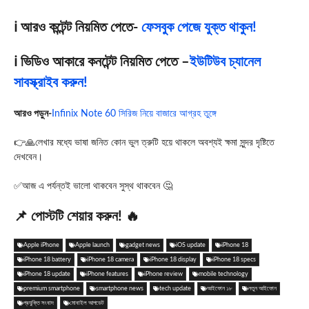
ℹ️ আরও কন্টেন্ট নিয়মিত পেতে-
ফেসবুক পেজে যুক্ত থাকুন!
ℹ️ ভিডিও আকারে কনটেন্ট নিয়মিত পেতে –
ইউটিউব চ্যানেল
সাবস্ক্রাইব করুন!
আরও পড়ুন-
Infinix Note 60 সিরিজ নিয়ে বাজারে আগ্রহ তুঙ্গে
👉🙏লেখার মধ্যে ভাষা জনিত কোন ভুল ত্রুটি হয়ে থাকলে অবশ্যই ক্ষমা সুন্দর দৃষ্টিতে
দেখবেন।
✅আজ এ পর্যন্তই ভালো থাকবেন সুস্থ থাকবেন 🤔
📌 পোস্টটি শেয়ার করুন! 🔥
Apple iPhone
Apple launch
gadget news
iOS update
iPhone 18
iPhone 18 battery
iPhone 18 camera
iPhone 18 display
iPhone 18 specs
iPhone 18 update
iPhone features
iPhone review
mobile technology
premium smartphone
smartphone news
tech update
আইফোন ১৮
নতুন আইফোন
প্রযুক্তি সংবাদ
মোবাইল আপডেট