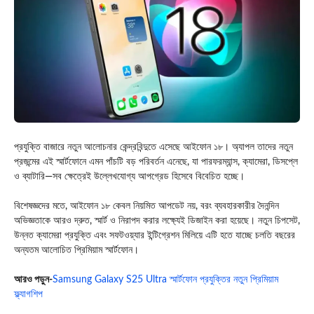
প্রযুক্তি বাজারে নতুন আলোচনার কেন্দ্রবিন্দুতে এসেছে আইফোন ১৮। অ্যাপল তাদের নতুন
প্রজন্মের এই স্মার্টফোনে এমন পাঁচটি বড় পরিবর্তন এনেছে, যা পারফরম্যান্স, ক্যামেরা, ডিসপ্লে
ও ব্যাটারি—সব ক্ষেত্রেই উল্লেখযোগ্য আপগ্রেড হিসেবে বিবেচিত হচ্ছে।
বিশেষজ্ঞদের মতে, আইফোন ১৮ কেবল নিয়মিত আপডেট নয়, বরং ব্যবহারকারীর দৈনন্দিন
অভিজ্ঞতাকে আরও দ্রুত, স্মার্ট ও নিরাপদ করার লক্ষ্যেই ডিজাইন করা হয়েছে। নতুন চিপসেট,
উন্নত ক্যামেরা প্রযুক্তি এবং সফটওয়্যার ইন্টিগ্রেশন মিলিয়ে এটি হতে যাচ্ছে চলতি বছরের
অন্যতম আলোচিত প্রিমিয়াম স্মার্টফোন।
আরও পড়ুন-
Samsung Galaxy S25 Ultra স্মার্টফোন প্রযুক্তির নতুন প্রিমিয়াম
ফ্ল্যাগশিপ