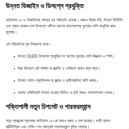
উন্নত ডিজাইন ও ডিসপ্লে প্রযুক্তি
আইফোন ১৮-এ ডিজাইনের ক্ষেত্রে বড় পরিবর্তন এসেছে। আরও স্লিম বডি, উন্নত ফিনিশিং
এবং প্রায় বেজেল-লেস ডিসপ্লে এটিকে আগের মডেলগুলোর তুলনায় বেশি আধুনিক করে
তুলেছে।
এই পরিবর্তনের মূল দিকগুলো হলো—
উন্নত OLED ডিসপ্লে প্রযুক্তি যা আগের তুলনায় বেশি উজ্জ্বল ও স্পষ্ট।
উচ্চ রিফ্রেশ রেট সমর্থন যা স্ক্রলিং ও গেমিংকে আরও মসৃণ করে।
উন্নত গ্লাস প্রোটেকশন যা স্ক্র্যাচ ও দুর্ঘটনাজনিত ক্ষতি কমায়।
কালার একিউরেসি উন্নত হওয়ায় ভিডিও ও ছবি আরও বাস্তবসম্মত দেখায়।
শক্তিশালী নতুন চিপসেট ও পারফরম্যান্স
নতুন প্রজন্মের প্রসেসর আইফোন ১৮-কে আরও দ্রুত ও দক্ষ করেছে। ভারী অ্যাপ,
মাল্টিটাস্কিং এবং গেমিং—সব ক্ষেত্রেই পারফরম্যান্স বৃদ্ধি পেয়েছে।