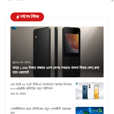
সর্বশেষ নিউজ
July 24, 2026
মাত্র ১,৯৯৯ টাকায় বাজারে এলো দেশের সবচেয়ে পাতলা ফিচার ফোন,রাখা
যাবে ওয়ালেটে
এক চার্জে ৩৫ ঘণ্টা ভিডিও! বাংলাদেশে আসছে ভিভোর
৮১০০mAh ব্যাটারির নতুন স্মার্টফোন
July 16, 2026
পেশাজীবীদের জন্য টেলিটকের নতুন পেশাজীবী প্যাকেজ
চালু