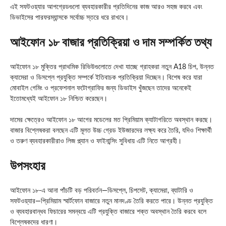
এই সফটওয়্যার আপগ্রেডগুলো ব্যবহারকারীর প্রতিদিনের কাজ আরও সহজ করবে এবং
ডিভাইসের পারফরম্যান্সকে সর্বোচ্চ স্তরে ধরে রাখবে।
আইফোন ১৮ বাজার প্রতিক্রিয়া ও দাম সম্পর্কিত তথ্য
আইফোন ১৮ মুক্তির প্রাথমিক রিভিউগুলোতে দেখা যাচ্ছে গ্রাহকরা নতুন A18 চিপ, উন্নত
ক্যামেরা ও ডিসপ্লে প্রযুক্তি সম্পর্কে ইতিবাচক প্রতিক্রিয়া দিচ্ছেন। বিশেষ করে যারা
মোবাইল গেমিং ও প্রফেশনাল ফটোগ্রাফির জন্য ডিভাইস খুঁজছেন তাদের অনেকেই
ইতোমধ্যেই আইফোন ১৮ নিশ্চিত করেছেন।
দামের ক্ষেত্রেও আইফোন ১৮ আগের মডেলের মত প্রিমিয়াম ক্যাটাগরিতে অবস্থান করছে।
বাজার বিশ্লেষকরা বলছেন এটি মূলত উচ্চ গ্রেড ইউজারদের লক্ষ্য করে তৈরি, যদিও শিক্ষার্থী
ও তরুণ ব্যবহারকারীরাও লিজ প্ল্যান ও ফাইনান্সিং সুবিধায় এটি নিতে আগ্রহী।
উপসংহার
আইফোন ১৮-এ আনা পাঁচটি বড় পরিবর্তন—ডিসপ্লে, চিপসেট, ক্যামেরা, ব্যাটারি ও
সফটওয়্যার—প্রিমিয়াম স্মার্টফোন বাজারে নতুন মানদণ্ড তৈরি করতে পারে। উন্নত প্রযুক্তি
ও ব্যবহারবান্ধব ফিচারের সমন্বয়ে এটি প্রযুক্তি বাজারে শক্ত অবস্থান তৈরি করবে বলে
বিশ্লেষকদের ধারণা।