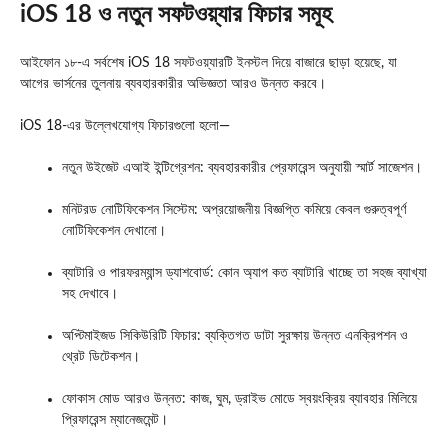
iOS 18 ও নতুন সফটওয়্যার ফিচার সমূহ
আইফোন ১৮-এ সর্বশেষ iOS 18 সফটওয়্যারটি ইনস্টল দিয়ে বাজারে ছাড়া হয়েছে, যা
আগের ভার্সনের তুলনায় ব্যবহারকারীর অভিজ্ঞতা আরও উন্নত করবে।
iOS 18-এর উল্লেখযোগ্য ফিচারগুলো হলো—
নতুন উইজেট এআই ইন্টিগ্রেশন: ব্যবহারকারীর প্রেফারেন্স অনুযায়ী স্মার্ট সাজেশন।
মনিটরড নোটিফিকেশন সিস্টেম: অপ্রয়োজনীয় বিজ্ঞপ্তি কমিয়ে কেবল গুরুত্বপূর্ণ
নোটিফিকেশন দেখানো।
ব্যাটারি ও পারফরম্যান্স ড্যাশবোর্ড: কোন অ্যাপ কত ব্যাটারি খাচ্ছে তা সহজ ব্যাখ্যা
সহ দেখাবে।
অপ্টিমাইজড সিকিউরিটি ফিচার: ব্যক্তিগত ডাটা সুরক্ষায় উন্নত এনক্রিপশন ও
থ্রেট ডিটেকশন।
ফোকাস মোড আরও উন্নত: কাজ, ঘুম, ড্রাইভ মোডে স্বয়ংক্রিয় ব্যাবহার মিলিয়ে
প্রিফারেন্স ম্যানেজমেন্ট।