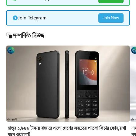
Join Telegram
Join Now
সম্পর্কিত নিউজ
মাত্র ১,৯৯৯ টাকায় বাজারে এলো দেশের সবচেয়ে পাতলা ফিচার ফোন,রাখা
এক
যাবে ওয়ালেটে
ব্