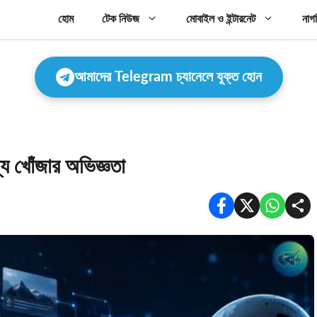
হোম
টেক নিউজ
মোবাইল ও ইন্টারনেট
নাগ
আমাদের Telegram চ্যানেলে যুক্ত হোন
্য খোঁজার অভিজ্ঞতা