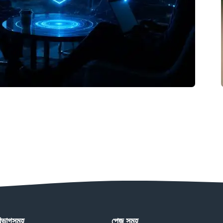
িভাগসমূহ
পেজ সমূহ