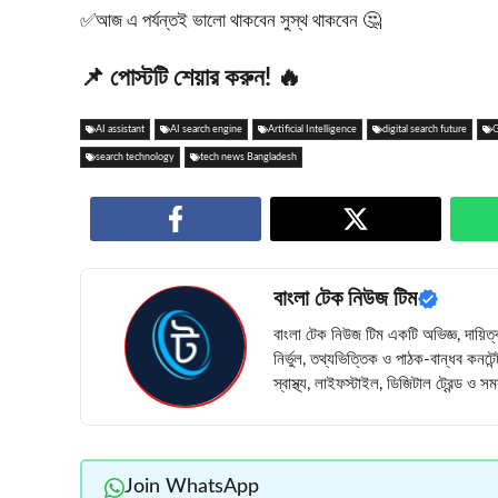
✅আজ এ পর্যন্তই ভালো থাকবেন সুস্থ থাকবেন 🤔
📌 পোস্টটি শেয়ার করুন! 🔥
AI assistant
AI search engine
Artificial Intelligence
digital search future
G
search technology
tech news Bangladesh
বাংলা টেক নিউজ টিম
বাংলা টেক নিউজ টিম একটি অভিজ্ঞ, দায়িত্
নির্ভুল, তথ্যভিত্তিক ও পাঠক-বান্ধব কনটে
স্বাস্থ্য, লাইফস্টাইল, ডিজিটাল ট্রেন্ড ও
Join WhatsApp