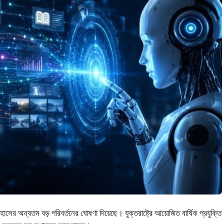
িহাসের অন্যতম বড় পরিবর্তনের ঘোষণা দিয়েছে। যুক্তরাষ্ট্রে আয়োজিত বার্ষিক প্রযুক্তি