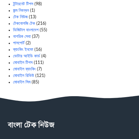
ইন্টারনেট টিপস
(98)
জন্ম নিবন্ধন
(1)
টেক নিউজ
(13)
টেকনোলজি টেক
(216)
ডিজিটাল বাংলাদেশ
(55)
নাগরিক সেবা
(37)
পাসপোর্ট
(2)
ব্যাংকিং ইনফো
(16)
ভোটার আইডি কার্ড
(4)
মোবাইল টিপস
(111)
মোবাইল ব্যাংকিং
(7)
মোবাইল রিভিউ
(121)
মোবাইল সিম
(85)