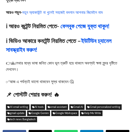
সুত্রঃ ম্যাশেবল
আরও পড়ুন-
নতুন অ্যাকাউন্ট না খুলেই সহজেই বদলান আপনার জিমেইল নাম
ℹ️ আরও কন্টেন্ট নিয়মিত পেতে-
ফেসবুক পেজে যুক্ত থাকুন!
ℹ️ ভিডিও আকারে কনটেন্ট নিয়মিত পেতে –
ইউটিউব চ্যানেল
সাবস্ক্রাইব করুন!
👉🙏লেখার মধ্যে ভাষা জনিত কোন ভুল ত্রুটি হয়ে থাকলে অবশ্যই ক্ষমা সুন্দর দৃষ্টিতে
দেখবেন।
✅আজ এ পর্যন্তই ভালো থাকবেন সুস্থ থাকবেন 🤔
📌 পোস্টটি শেয়ার করুন! 🔥
AI email writing
AI tools
email assistant
Gmail AI
Gmail personalized writing
gmail update
Google Gemini
Google Workspace
Help Me Write
tech news Bangladesh