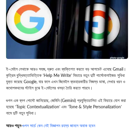
ই–মেইল লেখাকে আরও সহজ, দ্রুত এবং ব্যক্তিগত করতে বড় আপডেট এনেছে Gmail।
কৃত্রিম বুদ্ধিমত্তাভিত্তিক ‘Help Me Write’ ফিচারে নতুন দুটি পার্সোনালাইজড সুবিধা
যুক্ত করেছে Google, যার ফলে এখন জিমেইল ব্যবহারকারীর নিজস্ব ভাষা, লেখার ধরন ও
কথোপকথনের স্টাইল বুঝে ই–মেইলের খসড়া তৈরি করতে পারবে।
গুগল এক ব্লগ পোস্টে জানিয়েছে, জেমিনি (Gemini) প্রযুক্তিচালিত এই ফিচারে যোগ করা
হয়েছে ‘Topic Contextualization’ এবং ‘Tone & Style Personalization’
নামে দুটি নতুন সুবিধা।
আরও পড়ুন-
গুগল সার্চে কেন নেই বিজ্ঞাপন রহস্য জানলে অবাক হবেন