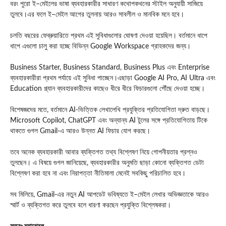
বরং পুরো ই–মেইলের ভাষা ব্যবহারকারীর সাধারণ কথোপকথনের স্টাইল অনুযায়ী সাজিয়ে
তুলবে।এর ফলে ই–মেইল আগের তুলনায় আরও সাবলীল ও মানবিক মনে হবে।
চলতি বছরের ফেব্রুয়ারিতে প্রথম এই সুবিধাগুলোর ঘোষণা দেওয়া হয়েছিল। বর্তমানে ধাপে
ধাপে এগুলো চালু করা হচ্ছে বিভিন্ন Google Workspace গ্রাহকদের জন্য।
Business Starter, Business Standard, Business Plus এবং Enterprise
ব্যবহারকারীরা প্রথম পর্যায়ে এই সুবিধা পাচ্ছেন।এছাড়া Google AI Pro, AI Ultra এবং
Education প্ল্যান ব্যবহারকারীদের কাছেও ধীরে ধীরে ফিচারগুলো পৌঁছে দেওয়া হচ্ছে।
বিশেষজ্ঞদের মতে, বর্তমানে AI-ভিত্তিক লেখালেখি প্রযুক্তির প্রতিযোগিতা দ্রুত বাড়ছে।
Microsoft Copilot, ChatGPT এবং অন্যান্য AI টুলের সঙ্গে প্রতিযোগিতায় টিকে
থাকতে গুগল Gmail-এ আরও উন্নত AI ফিচার যোগ করছে।
তবে অনেক ব্যবহারকারী আবার ব্যক্তিগত তথ্য বিশ্লেষণ নিয়ে গোপনীয়তার প্রশ্নও
তুলছেন। এ বিষয়ে গুগল জানিয়েছে, ব্যবহারকারীর অনুমতি ছাড়া কোনো ব্যক্তিগত ডেটা
বিশ্লেষণ করা হবে না এবং নিরাপত্তা নীতিমালা মেনেই সবকিছু পরিচালিত হবে।
সব মিলিয়ে, Gmail-এর নতুন AI আপডেট ভবিষ্যতে ই–মেইল লেখার অভিজ্ঞতাকে আরও
স্মার্ট ও ব্যক্তিগত করে তুলবে বলে ধারণা করছেন প্রযুক্তি বিশ্লেষকরা।