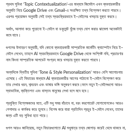
প্রথম সুবিধা ‘Topic Contextualization’-এর মাধ্যমে জিমেইল এখন ব্যবহারকারীর
অনুমতি নিয়ে Google Drive এবং Gmail-এ সংরক্ষিত তথ্য বিশ্লেষণ করতে পারবে।
এরপর প্রয়োজন অনুযায়ী সেই তথ্য স্বয়ংক্রিয়ভাবে ই–মেইলের খসড়ায় যুক্ত করবে।
অর্থাৎ, আলাদা করে পুরোনো ই–মেইল বা ডকুমেন্ট খুঁজে তথ্য যোগ করার ঝামেলা অনেকটাই
কমে যাবে।
গুগলের উদাহরণ অনুযায়ী, যদি কোনো ব্যবহারকারী সাম্প্রতিক মার্কেটিং ক্যাম্পেইন নিয়ে ই–
মেইল লেখেন, তাহলে AI স্বয়ংক্রিয়ভাবে Google Drive থেকে সংশ্লিষ্ট নথি, প্রচারণার
নাম কিংবা সাম্প্রতিক আপডেট সংগ্রহ করে খসড়ায় যুক্ত করতে পারবে।
অন্যদিকে দ্বিতীয় সুবিধা ‘Tone & Style Personalization’ আরও বেশি আলোচনায়
এসেছে। এই ফিচারের মাধ্যমে AI ব্যবহারকারীর আগের পাঠানো ই–মেইল বিশ্লেষণ করে
তার লেখার ধরন, শব্দচয়ন এবং ভাষার ভঙ্গি অনুকরণ করবে।ফলে নতুন ই–মেইলগুলো আরও
স্বাভাবিক, ব্যক্তিগত এবং বাস্তব মানুষের লেখা বলে মনে হবে।
প্রযুক্তি বিশ্লেষকদের মতে, এটি শুধু সময় বাঁচাবে না, বরং করপোরেট যোগাযোগকেও আরও
পেশাদার ও কার্যকর করে তুলবে। বিশেষ করে যারা প্রতিদিন প্রচুর ই–মেইল লেখেন, তাদের
জন্য এটি বড় সুবিধা হতে পারে।
গুগল আরও জানিয়েছে, নতুন ফিচারগুলোতে AI শুধুমাত্র তথ্য জোগাড় করেই থেমে থাকবে না,