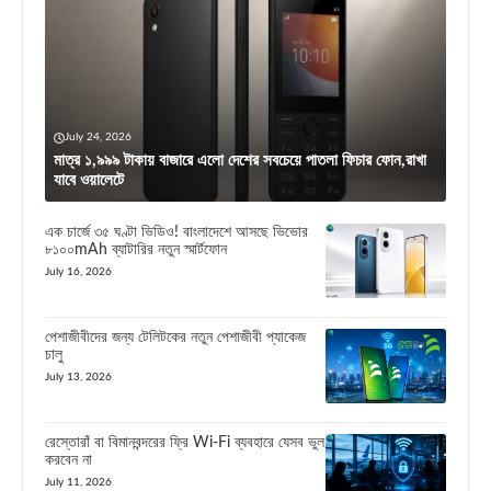
July 24, 2026
মাত্র ১,৯৯৯ টাকায় বাজারে এলো দেশের সবচেয়ে পাতলা ফিচার ফোন,রাখা
যাবে ওয়ালেটে
এক চার্জে ৩৫ ঘণ্টা ভিডিও! বাংলাদেশে আসছে ভিভোর
৮১০০mAh ব্যাটারির নতুন স্মার্টফোন
July 16, 2026
পেশাজীবীদের জন্য টেলিটকের নতুন পেশাজীবী প্যাকেজ
চালু
July 13, 2026
রেস্তোরাঁ বা বিমানবন্দরের ফ্রি Wi-Fi ব্যবহারে যেসব ভুল
করবেন না
July 11, 2026