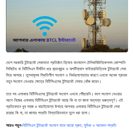
দেশে সরকারি ইন্টারনেট সেবাদাতা প্রতিষ্ঠান হিসেবে বাংলাদেশ টেলিকমিউনিকেশনস কোম্পানি
লিমিটেড বা বিটিসিএল দীর্ঘদিন ধরে ব্রডব্যান্ড ও অপটিক্যাল ফাইবারভিত্তিক ইন্টারনেট সেবা
দিয়ে আসছে। তুলনামূলক স্থিতিশীল সংযোগ ও নির্ভরযোগ্যতার কারণে এখনো অনেক গ্রাহক
নতুন সংযোগ নেওয়ার ক্ষেত্রে বিটিসিএলের ইন্টারনেট সেবার খোঁজ করেন।
তবে সব এলাকায় বিটিসিএলের ইন্টারনেট সংযোগ এখনো পৌঁছায়নি। ফলে সংযোগ নেওয়ার
আগে নিজের এলাকায় বিটিসিএল ইন্টারনেট আছে কি না তা জানা অত্যন্ত গুরুত্বপূর্ণ। এই
প্রতিবেদনে খুব সহজ ও যাচাইযোগ্য উপায়ে আপনার এলাকায় বিটিসিএল ইন্টারনেট সেবা
রয়েছে কি না, তা জানার পদ্ধতি বিস্তারিতভাবে তুলে ধরা হলো।
আরও পড়ুন-
বিটিসিএল ইন্টারনেট সংযোগ দামে আরো দ্রুত, সুবিধা ও আবেদন পদ্ধতি