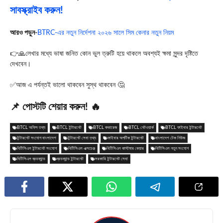
সাবস্ক্রাইব করুন!
আরও পড়ুন-
BTRC-এর নতুন নির্দেশনা ২০২৬ সালে সিম কেনার নতুন নিয়ম
👉🙏লেখার মধ্যে ভাষা জনিত কোন ভুল ত্রুটি হয়ে থাকলে অবশ্যই ক্ষমা সুন্দর দৃষ্টিতে
দেখবেন।
✅আজ এ পর্যন্তই ভালো থাকবেন সুস্থ থাকবেন 🤔
📌 পোস্টটি শেয়ার করুন! 🔥
BTCL অফিস তথ্য
BTCL ইন্টারনেট
BTCL কভারেজ
BTCL নেটওয়ার্ক
BTCL ফাইবার ইন্টারনেট
ইন্টারনেট সংযোগ বাংলাদেশ
ইন্টারনেট সেবা তথ্য
ফাইবার অপটিক ইন্টারনেট
বাংলাদেশ টেক নিউজ
বিটিসিএল ইন্টারনেট সংযোগ
বিটিসিএল এক্সচেঞ্জ
বিটিসিএল কাস্টমার কেয়ার
বিটিসিএল নতুন সংযোগ
বিটিসিএল ব্রডব্যান্ড
ব্রডব্যান্ড ইন্টারনেট
সরকারি ইন্টারনেট সেবা