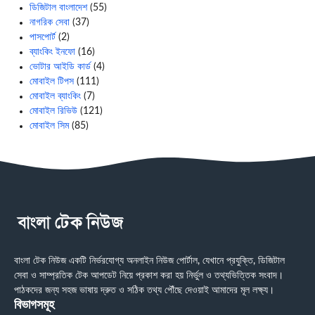
ডিজিটাল বাংলাদেশ
(55)
নাগরিক সেবা
(37)
পাসপোর্ট
(2)
ব্যাংকিং ইনফো
(16)
ভোটার আইডি কার্ড
(4)
মোবাইল টিপস
(111)
মোবাইল ব্যাংকিং
(7)
মোবাইল রিভিউ
(121)
মোবাইল সিম
(85)
বাংলা টেক নিউজ একটি নির্ভরযোগ্য অনলাইন নিউজ পোর্টাল, যেখানে প্রযুক্তি, ডিজিটাল
সেবা ও সাম্প্রতিক টেক আপডেট নিয়ে প্রকাশ করা হয় নির্ভুল ও তথ্যভিত্তিক সংবাদ।
পাঠকদের জন্য সহজ ভাষায় দ্রুত ও সঠিক তথ্য পৌঁছে দেওয়াই আমাদের মূল লক্ষ্য।
বিভাগসমূহ