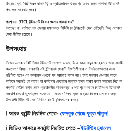
উত্তর: হ্যাঁ, বিটিসিএল বাসাবাড়ি ও প্রাতিষ্ঠানিক উভয় গ্রাহকের জন্য আলাদা ইন্টারনেট
প্যাকেজ সরবরাহ করে।
প্রশ্ন ৬: BTCL ইন্টারনেট কি সব জেলায় পাওয়া যায়?
উত্তর: না, বর্তমানে সব জেলায় সমানভাবে বিটিসিএল ইন্টারনেট সেবা পৌঁছেনি, কিছু এলাকায়
সেবা সীমিত রয়েছে।
উপসংহার
নিজের এলাকায় বিটিসিএল ইন্টারনেট সংযোগ রয়েছে কি না জানা নতুন গ্রাহকদের জন্য একটি
গুরুত্বপূর্ণ বিষয়। সরকারি এই ইন্টারনেট সেবাটি স্থিতিশীলতা ও নির্ভরযোগ্যতার জন্য
পরিচিত হলেও এর কভারেজ এখনো সব জায়গায় সমান নয়। তাই সংযোগ নেওয়ার আগে
অফিসে সরাসরি যোগাযোগ বা কাস্টমার কেয়ারের মাধ্যমে তথ্য যাচাই করাই সবচেয়ে নিরাপদ
পদ্ধতি।সঠিক তথ্য জেনে প্রয়োজনীয় কাগজপত্র ও শর্ত পূরণ করলে বিটিসিএল ইন্টারনেট
সংযোগ নেওয়া তুলনামূলক সহজ হয়। সচেতন সিদ্ধান্তের মাধ্যমে নিজের এলাকার জন্য
উপযোগী ইন্টারনেট সেবা নির্বাচন করাই বুদ্ধিমানের কাজ।
ℹ️ আরও কন্টেন্ট নিয়মিত পেতে-
ফেসবুক পেজে যুক্ত থাকুন!
ℹ️ ভিডিও আকারে কনটেন্ট নিয়মিত পেতে –
ইউটিউব চ্যানেল