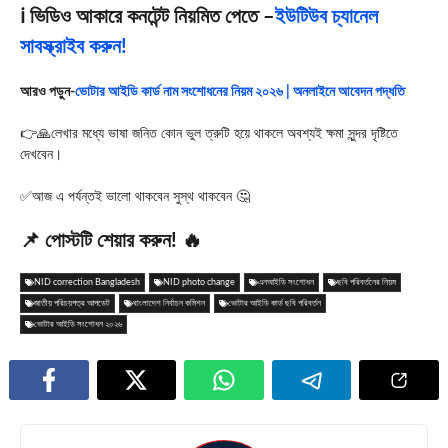
ℹ️ ভিডিও আকারে কনটেন্ট নিয়মিত পেতে –
ইউটিউব চ্যানেল
সাবস্ক্রাইব করুন!
আরও পড়ুন-
ভোটার আইডি কার্ড নাম সংশোধনের নিয়ম ২০২৬ | অনলাইনে আবেদন পদ্ধতি
👉🙏লেখার মধ্যে ভাষা জনিত কোন ভুল ত্রুটি হয়ে থাকলে অবশ্যই ক্ষমা সুন্দর দৃষ্টিতে
দেখবেন।
✅আজ এ পর্যন্তই ভালো থাকবেন সুস্থ থাকবেন 🤔
📌 পোস্টটি শেয়ার করুন! 🔥
NID correction Bangladesh
NID photo change
এনআইডি সংশোধন
ছবি পরিবর্তনের নিয়ম
জাতীয় পরিচয়পত্র আপডেট
বাংলাদেশ নির্বাচন কমিশন
ভোটার আইডি কার্ড ছবি পরিবর্তন
ভোটার আইডি সংশোধন ২০২৬