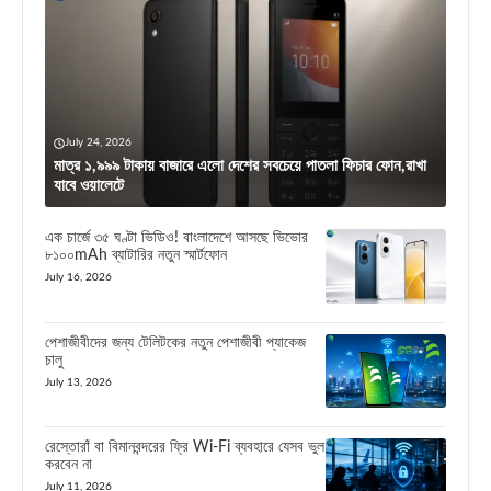
July 24, 2026
মাত্র ১,৯৯৯ টাকায় বাজারে এলো দেশের সবচেয়ে পাতলা ফিচার ফোন,রাখা
যাবে ওয়ালেটে
এক চার্জে ৩৫ ঘণ্টা ভিডিও! বাংলাদেশে আসছে ভিভোর
৮১০০mAh ব্যাটারির নতুন স্মার্টফোন
July 16, 2026
পেশাজীবীদের জন্য টেলিটকের নতুন পেশাজীবী প্যাকেজ
চালু
July 13, 2026
রেস্তোরাঁ বা বিমানবন্দরের ফ্রি Wi-Fi ব্যবহারে যেসব ভুল
করবেন না
July 11, 2026