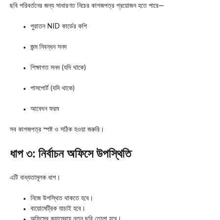
ছবি পরিবর্তনের জন্য সাধারণত নিচের কাগজপত্র প্রয়োজন হতে পারে—
পুরাতন NID কার্ডের কপি
জন্ম নিবন্ধন সনদ
শিক্ষাগত সনদ (যদি থাকে)
পাসপোর্ট (যদি থাকে)
আবেদন ফরম
সব কাগজপত্র স্পষ্ট ও সঠিক হওয়া জরুরি।
ধাপ ৩: নির্বাচন অফিসে উপস্থিতি
এটি বাধ্যতামূলক ধাপ।
নিজে উপস্থিত থাকতে হবে।
বায়োমেট্রিক যাচাই হবে।
অফিসের ক্যামেরায় নতুন ছবি তোলা হবে।