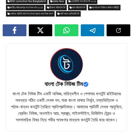
NID correction fee Bangladesh
nidw fees
এনআইডি সংশোধন ফি ২০২৬
জাতীয় পরিচয়পত্র সংশোধন ধাপ ২০২৬
ঠিকানা পরিবর্তন ফি
নাম পরিবর্তন ফি
বাংলাদেশ নির্বাচন কমিশন NID
ভোটার আইডি কার্ড সংশোধন করতে কত টাকা লাগে
স্মার্ট কার্ড ডেলিভারি ফি
বাংলা টেক নিউজ টিম
বাংলা টেক নিউজ টিম একটি অভিজ্ঞ, দায়িত্বশীল ও পেশাদার কনটেন্ট রাইটারদের
সমন্বয়ে গঠিত একটি লেখক দল, যারা বাংলা ভাষায় নির্ভুল, তথ্যভিত্তিক ও
পাঠক-বান্ধব কনটেন্ট তৈরিতে প্রতিশ্রুতিবদ্ধ। আমাদের প্রতিটি লেখক প্রযুক্তি,
ব্রেকিং নিউজ, অনলাইন আয়, স্বাস্থ্য, লাইফস্টাইল, ডিজিটাল ট্রেন্ড ও
সমসাময়িক বিষয় নিয়ে গভীর গবেষণার মাধ্যমে কনটেন্ট তৈরি করে থাকেন।