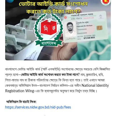
বাংলাদেশে ভোটার আইডি কার্ড (স্মার্ট এনআইডি) সংশোধনের ক্ষেত্রে সবচেয়ে বেশি জিজ্ঞাসিত
প্রশ্ন হলো—
ভোটার আইডি কার্ড সংশোধন করতে কত টাকা লাগে?
নাম, জন্মতারিখ, ছবি,
পিতা-মাতার নাম বা ঠিকানা পরিবর্তনের ক্ষেত্রে ফি ভিন্ন হতে পারে। তাই এখানে আমরা
কেবলমাত্র অফিসিয়াল উৎস—
বাংলাদেশ নির্বাচন কমিশন
–এর অধীন
National Identity
Registration Wing
–এর ফি ক্যালকুলেটর অনুসরণ করে নির্ভুল তথ্য দিচ্ছি।
অফিসিয়াল ফি যাচাই লিংক:
https://services.nidw.gov.bd/nid-pub/fees