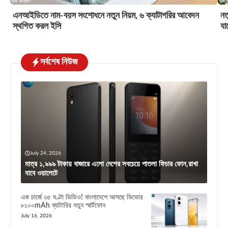
এনআইডিতে নাম-বয়স সংশোধনে নতুন নিয়ম, ৬ ক্যাটাগরির আবেদন
নত
স্থগিত করল ইসি
যা
সর্বশেষ নিউজ
July 24, 2026
মাত্র ১,৯৯৯ টাকায় বাজারে এলো দেশের সবচেয়ে পাতলা ফিচার ফোন,রাখা
যাবে ওয়ালেটে
এক চার্জে ৩৫ ঘণ্টা ভিডিও! বাংলাদেশে আসছে ভিভোর
৮১০০mAh ব্যাটারির নতুন স্মার্টফোন
July 16, 2026