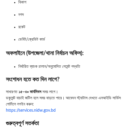
বিকাশ
নগদ
রকেট
ডেবিট/ক্রেডিট কার্ড
অফলাইনে (উপজেলা/থানা নির্বাচন অফিস):
নির্ধারিত ব্যাংক চালান/অনুমোদিত পেমেন্ট পদ্ধতি
সংশোধন হতে কত দিন লাগে?
সাধারণত
১৫–৩০ কার্যদিবস
সময় লাগে।
ডকুমেন্ট যাচাই জটিল হলে সময় বাড়তে পারে। আবেদন স্ট্যাটাস দেখতে এনআইডি সার্ভিস
পোর্টালে লগইন করুন:
https://services.nidw.gov.bd
গুরুত্বপূর্ণ সতর্কতা