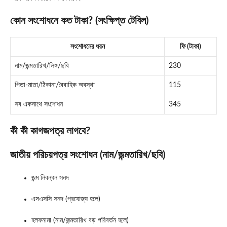
কোন সংশোধনে কত টাকা? (সংক্ষিপ্ত টেবিল)
সংশোধনের ধরন
ফি (টাকা)
নাম/জন্মতারিখ/লিঙ্গ/ছবি
230
পিতা-মাতা/ঠিকানা/বৈবাহিক অবস্থা
115
সব একসাথে সংশোধন
345
কী কী কাগজপত্র লাগবে?
জাতীয় পরিচয়পত্র সংশোধন (নাম/জন্মতারিখ/ছবি)
জন্ম নিবন্ধন সনদ
এসএসসি সনদ (প্রযোজ্য হলে)
হলফনামা (নাম/জন্মতারিখ বড় পরিবর্তন হলে)