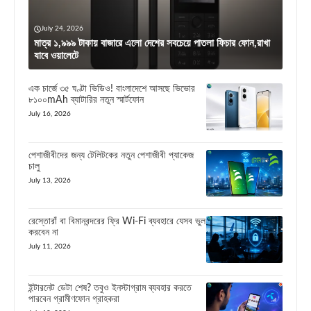
July 24, 2026
মাত্র ১,৯৯৯ টাকায় বাজারে এলো দেশের সবচেয়ে পাতলা ফিচার ফোন,রাখা
যাবে ওয়ালেটে
এক চার্জে ৩৫ ঘণ্টা ভিডিও! বাংলাদেশে আসছে ভিভোর
৮১০০mAh ব্যাটারির নতুন স্মার্টফোন
July 16, 2026
পেশাজীবীদের জন্য টেলিটকের নতুন পেশাজীবী প্যাকেজ
চালু
July 13, 2026
রেস্তোরাঁ বা বিমানবন্দরের ফ্রি Wi-Fi ব্যবহারে যেসব ভুল
করবেন না
July 11, 2026
ইন্টারনেট ডেটা শেষ? তবুও ইনস্টাগ্রাম ব্যবহার করতে
পারবেন গ্রামীণফোন গ্রাহকরা