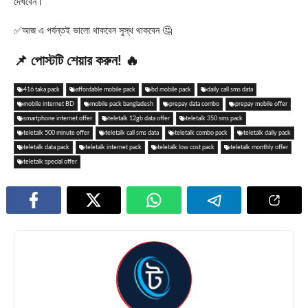
দেখবেন।
✅আজ এ পর্যন্তই ভালো থাকবেন সুস্থ থাকবেন 🤔
📌 পোস্টটি শেয়ার করুন! 🔥
416 taka pack
affordable mobile pack
bd mobile pack
daily call sms data
mobile internet BD
mobile pack bangladesh
prepay data combo
prepay mobile offer
smartphone internet offer
teletalk 12gb data offer
teletalk 350 sms pack
teletalk 500 minute offer
teletalk call sms data
teletalk combo pack
teletalk daily pack
teletalk data pack
teletalk internet pack
teletalk low cost pack
teletalk monthly offer
teletalk special offer