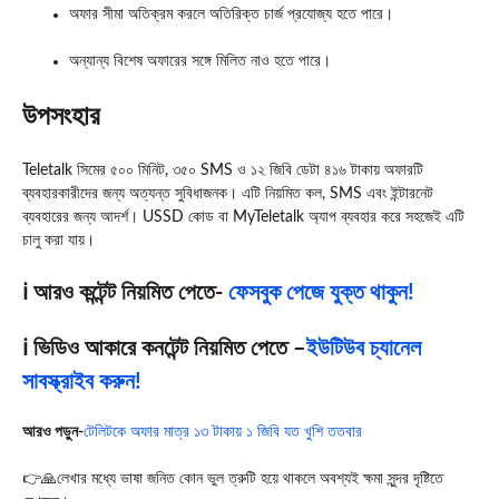
অফার সীমা অতিক্রম করলে অতিরিক্ত চার্জ প্রযোজ্য হতে পারে।
অন্যান্য বিশেষ অফারের সঙ্গে মিলিত নাও হতে পারে।
উপসংহার
Teletalk সিমের ৫০০ মিনিট, ৩৫০ SMS ও ১২ জিবি ডেটা ৪১৬ টাকায় অফারটি
ব্যবহারকারীদের জন্য অত্যন্ত সুবিধাজনক। এটি নিয়মিত কল, SMS এবং ইন্টারনেট
ব্যবহারের জন্য আদর্শ। USSD কোড বা MyTeletalk অ্যাপ ব্যবহার করে সহজেই এটি
চালু করা যায়।
ℹ️ আরও কন্টেন্ট নিয়মিত পেতে-
ফেসবুক পেজে যুক্ত থাকুন!
ℹ️ ভিডিও আকারে কনটেন্ট নিয়মিত পেতে –
ইউটিউব চ্যানেল
সাবস্ক্রাইব করুন!
আ
রও পড়ুন-
টেলিটকে অফার মাত্র ১৩ টাকায় ১ জিবি যত খুশি ততবার
👉🙏লেখার মধ্যে ভাষা জনিত কোন ভুল ত্রুটি হয়ে থাকলে অবশ্যই ক্ষমা সুন্দর দৃষ্টিতে