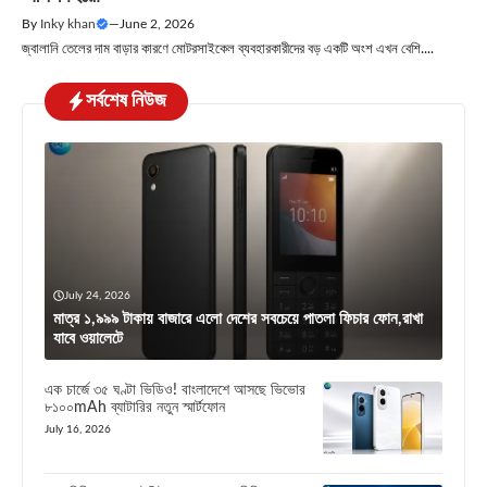
By
Inky khan
—
June 2, 2026
জ্বালানি তেলের দাম বাড়ার কারণে মোটরসাইকেল ব্যবহারকারীদের বড় একটি অংশ এখন বেশি....
সর্বশেষ নিউজ
July 24, 2026
মাত্র ১,৯৯৯ টাকায় বাজারে এলো দেশের সবচেয়ে পাতলা ফিচার ফোন,রাখা
যাবে ওয়ালেটে
এক চার্জে ৩৫ ঘণ্টা ভিডিও! বাংলাদেশে আসছে ভিভোর
৮১০০mAh ব্যাটারির নতুন স্মার্টফোন
July 16, 2026