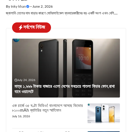
By
Inky khan
—
June 2, 2026
জ্বালানি তেলের দাম বাড়ার কারণে মোটরসাইকেল ব্যবহারকারীদের বড় একটি অংশ এখন বেশি....
সর্বশেষ নিউজ
July 24, 2026
মাত্র ১,৯৯৯ টাকায় বাজারে এলো দেশের সবচেয়ে পাতলা ফিচার ফোন,রাখা
যাবে ওয়ালেটে
এক চার্জে ৩৫ ঘণ্টা ভিডিও! বাংলাদেশে আসছে ভিভোর
৮১০০mAh ব্যাটারির নতুন স্মার্টফোন
July 16, 2026