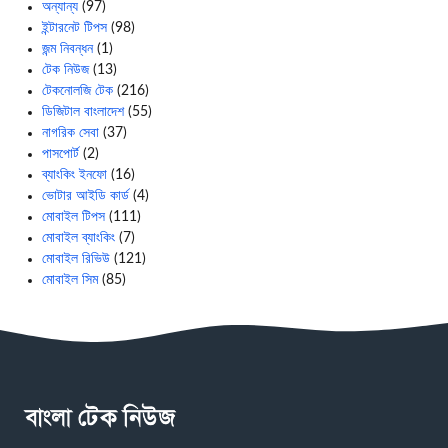
অন্যান্য
(97)
ইন্টারনেট টিপস
(98)
জন্ম নিবন্ধন
(1)
টেক নিউজ
(13)
টেকনোলজি টেক
(216)
ডিজিটাল বাংলাদেশ
(55)
নাগরিক সেবা
(37)
পাসপোর্ট
(2)
ব্যাংকিং ইনফো
(16)
ভোটার আইডি কার্ড
(4)
মোবাইল টিপস
(111)
মোবাইল ব্যাংকিং
(7)
মোবাইল রিভিউ
(121)
মোবাইল সিম
(85)