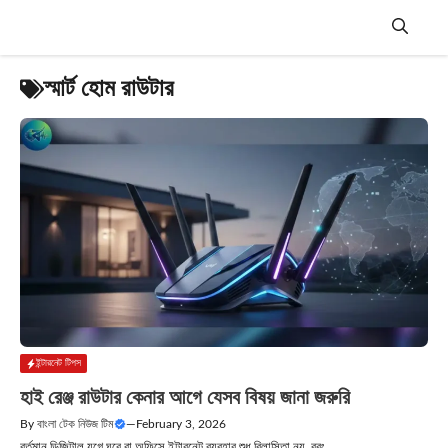
Skip
to
content
Menu
স্মার্ট হোম রাউটার
ইন্টারনেট টিপস
হাই রেঞ্জ রাউটার কেনার আগে যেসব বিষয় জানা জরুরি
By
বাংলা টেক নিউজ টিম
—
February 3, 2026
বর্তমান ডিজিটাল যুগে ঘরে বা অফিসে ইন্টারনেট ব্যবহার শুধু বিলাসিতা নয়, বরং....