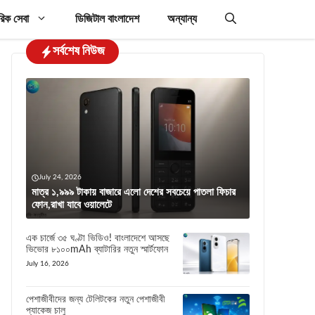
রিক সেবা
ডিজিটাল বাংলাদেশ
অন্যান্য
সর্বশেষ নিউজ
July 24, 2026
মাত্র ১,৯৯৯ টাকায় বাজারে এলো দেশের সবচেয়ে পাতলা ফিচার
ফোন,রাখা যাবে ওয়ালেটে
এক চার্জে ৩৫ ঘণ্টা ভিডিও! বাংলাদেশে আসছে
ভিভোর ৮১০০mAh ব্যাটারির নতুন স্মার্টফোন
July 16, 2026
পেশাজীবীদের জন্য টেলিটকের নতুন পেশাজীবী
প্যাকেজ চালু