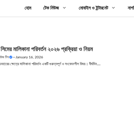
হোম
টেক নিউজ
মোবাইল ও ইন্টারনেট
নাগ
িমের মালিকানা পরিবর্তন ২০২৬ প্রক্রিয়া ও নিয়ম
নিউজ টিম
—
January 16, 2026
হারের ক্ষেত্রে মালিকানা পরিবর্তন একটি গুরুত্বপূর্ণ ও সংবেদনশীল বিষয়। দীর্ঘদিন....