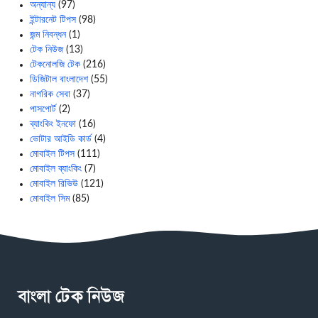
অন্যান্য
(97)
ইন্টারনেট টিপস
(98)
জন্ম নিবন্ধন
(1)
টেক নিউজ
(13)
টেকনোলজি টেক
(216)
ডিজিটাল বাংলাদেশ
(55)
নাগরিক সেবা
(37)
পাসপোর্ট
(2)
ব্যাংকিং ইনফো
(16)
ভোটার আইডি কার্ড
(4)
মোবাইল টিপস
(111)
মোবাইল ব্যাংকিং
(7)
মোবাইল রিভিউ
(121)
মোবাইল সিম
(85)