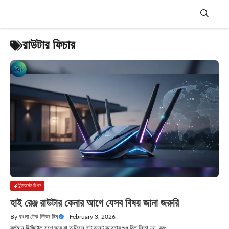
Skip
to
content
Menu
রাউটার ফিচার
ইন্টারনেট টিপস
হাই রেঞ্জ রাউটার কেনার আগে যেসব বিষয় জানা জরুরি
By
বাংলা টেক নিউজ টিম
—
February 3, 2026
বর্তমান ডিজিটাল যুগে ঘরে বা অফিসে ইন্টারনেট ব্যবহার শুধু বিলাসিতা নয়, বরং....