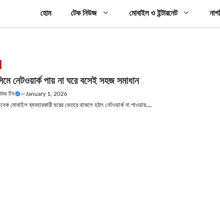
হোম
টেক নিউজ
মোবাইল ও ইন্টারনেট
নাগ
মে নেটওয়ার্ক পায় না ঘরে বসেই সহজ সমাধান
নিউজ টিম
—
January 1, 2026
অনেক মোবাইল ব্যবহারকারী ঘরের ভেতরে থাকলে হঠাৎ নেটওয়ার্ক না পাওয়ার....