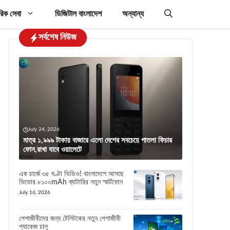
রিক সেবা
ডিজিটাল বাংলাদেশ
অন্যান্য
সর্বশেষ নিউজ
July 24, 2026
মাত্র ১,৯৯৯ টাকায় বাজারে এলো দেশের সবচেয়ে পাতলা ফিচার
ফোন,রাখা যাবে ওয়ালেটে
এক চার্জে ৩৫ ঘণ্টা ভিডিও! বাংলাদেশে আসছে
ভিভোর ৮১০০mAh ব্যাটারির নতুন স্মার্টফোন
July 16, 2026
পেশাজীবীদের জন্য টেলিটকের নতুন পেশাজীবী
প্যাকেজ চালু