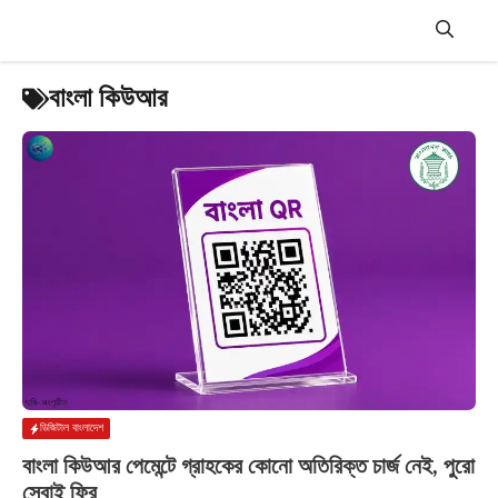
Skip
to
content
Menu
বাংলা কিউআর
ডিজিটাল বাংলাদেশ
বাংলা কিউআর পেমেন্টে গ্রাহকের কোনো অতিরিক্ত চার্জ নেই, পুরো
সেবাই ফ্রি