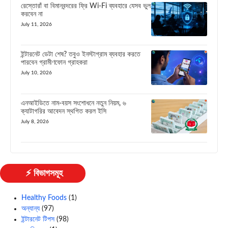
রেস্তোরাঁ বা বিমানবন্দরের ফ্রি Wi-Fi ব্যবহারে যেসব ভুল
করবেন না
July 11, 2026
ইন্টারনেট ডেটা শেষ? তবুও ইনস্টাগ্রাম ব্যবহার করতে
পারবেন গ্রামীণফোন গ্রাহকরা
July 10, 2026
এনআইডিতে নাম-বয়স সংশোধনে নতুন নিয়ম, ৬
ক্যাটাগরির আবেদন স্থগিত করল ইসি
July 8, 2026
⚡ বিভাগসমূহ
Healthy Foods
(1)
অন্যান্য
(97)
ইন্টারনেট টিপস
(98)