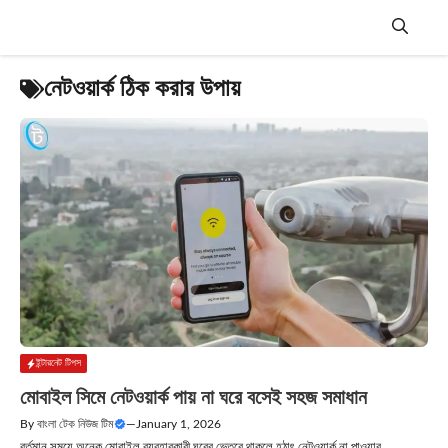
Skip
to
content
Menu
নেটওয়ার্ক ঠিক করার উপায়
ইন্টারনেট টিপস
মোবাইল সিমে নেটওয়ার্ক পায় না ঘরে বসেই সহজ সমাধান
By
বাংলা টেক নিউজ টিম
—
January 1, 2026
বর্তমান সময়ে অনেক মোবাইল ব্যবহারকারী ঘরের ভেতরে থাকলে হঠাৎ নেটওয়ার্ক না পাওয়ার....