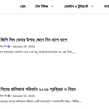
হোম
টেক নিউজ
মোবাইল ও ইন্টারনেট
নাগ
জিপি সিম কেনার উপায় জেনে নিন ধাপে ধাপে
নিউজ টিম
—
January 24, 2026
েশ বাস্তবতায় মোবাইল সেবা এখন শুধু যোগাযোগের মাধ্যম নয়, বরং শিক্ষা,....
িমের মালিকানা পরিবর্তন ২০২৬ প্রক্রিয়া ও নিয়ম
নিউজ টিম
—
January 16, 2026
হারের ক্ষেত্রে মালিকানা পরিবর্তন একটি গুরুত্বপূর্ণ ও সংবেদনশীল বিষয়। দীর্ঘদিন....